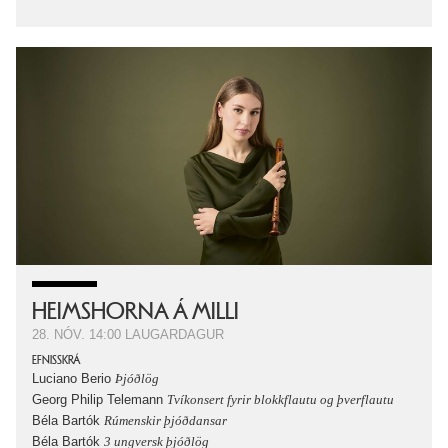
HEIMSHORNA Á MILLI
28. NÓV.
14:00
LAUGARDAGUR
EFNISSKRÁ
Luciano Berio
Þjóðlög
Georg Philip Telemann
Tvíkonsert fyrir blokkflautu og þverflautu
Béla Bartók
Rúmenskir þjóðdansar
Béla Bartók
3 ungversk þjóðlög