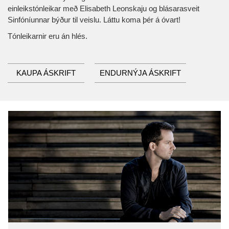
einleikstónleikar með Elisabeth Leonskaju og blásarasveit
Sinfóníunnar býður til veislu. Láttu koma þér á óvart!
Tónleikarnir eru án hlés.
KAUPA ÁSKRIFT
ENDURNÝJA ÁSKRIFT