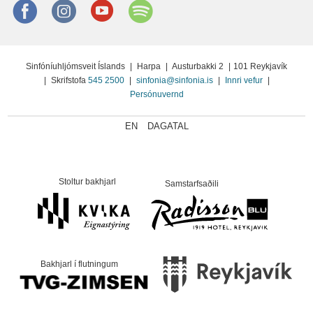
Facebook
instagram
Youtube
Spotify
Sinfóníuhljómsveit Íslands
|
Harpa
|
Austurbakki 2
|
101 Reykjavík
|
Skrifstofa
545 2500
|
sinfonia@sinfonia.is
|
Innri vefur
|
Persónuvernd
EN
DAGATAL
Stoltur bakhjarl
Samstarfsaðili
Bakhjarl í flutningum