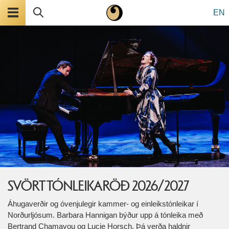
Valmynd
Leita
EN
SVÖRT TÓNLEIKARÖÐ 2026/2027
Áhugaverðir og óvenjulegir kammer- og einleikstónleikar í
Norðurljósum. Barbara Hannigan býður upp á tónleika með
Bertrand Chamayou og Lucie Horsch. Þá verða haldnir