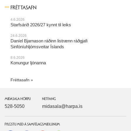
FRÉTTASAFN
4.6.2026
Starfsárið 2026/27 kynnt til leiks
24.6.2026
Daníel Bjarnason ráðinn listrænn ráðgjafi
Sinfóníuhljómsveitar Íslands
8.6.2026
Konungur ljónanna
Fréttasafn
MIÐASALA HÖRPU
NETFANG
528-5050
midasala@harpa.is
FYLGSTU MEÐ Á SAMFÉLAGSMIÐLUNUM