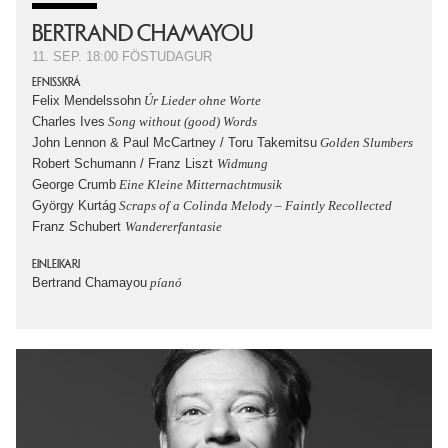
BERTRAND CHAMAYOU
11. SEP.
18:00
FÖSTUDAGUR
EFNISSKRÁ
Felix Mendelssohn
Úr Lieder ohne Worte
Charles Ives
Song without (good) Words
John Lennon & Paul McCartney / Toru Takemitsu
Golden Slumbers
Robert Schumann / Franz Liszt
Widmung
George Crumb
Eine Kleine Mitternachtmusik
György Kurtág
Scraps of a Colinda Melody – Faintly Recollected
Franz Schubert
Wandererfantasie
EINLEIKARI
Bertrand Chamayou
píanó