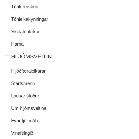
Tónleikaskrár
Tónleikakynningar
Skólatónleikar
Harpa
HLJÓMSVEITIN
Hljóðfæraleikarar
Starfsmenn
Lausar stöður
Um hljómsveitina
Fyrir fjölmiðla
Vinafélagið