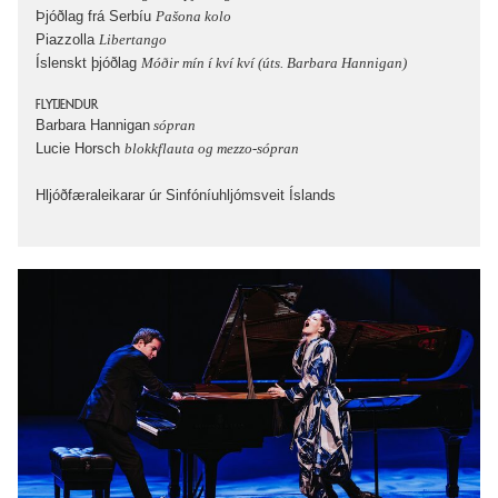
Þjóðlag frá Serbíu
Pašona kolo
Piazzolla
Libertango
Íslenskt þjóðlag
Móðir mín í kví kví (úts. Barbara Hannigan)
FLYTJENDUR
Barbara Hannigan
sópran
Lucie Horsch
blokkflauta og mezzo-sópran
Hljóðfæraleikarar úr Sinfóníuhljómsveit Íslands