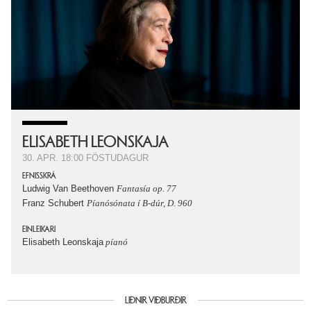
ELISABETH LEONSKAJA
30. APR.
18:00
FÖSTUDAGUR
EFNISSKRÁ
Ludwig Van Beethoven
Fantasía op. 77
Franz Schubert
Píanósónata í B-dúr, D. 960
EINLEIKARI
Elisabeth Leonskaja
píanó
LIÐNIR VIÐBURÐIR