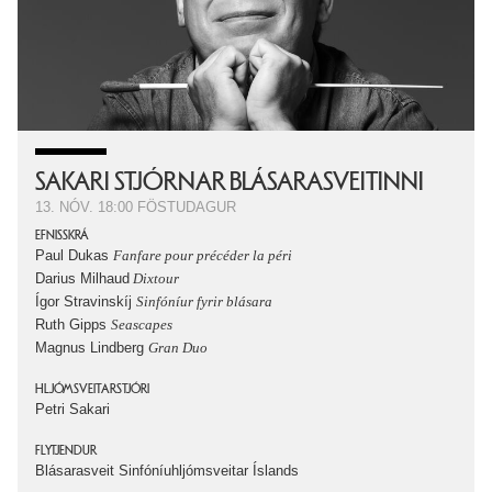
SAKARI STJÓRNAR BLÁSARASVEITINNI
13. NÓV.
18:00
FÖSTUDAGUR
EFNISSKRÁ
Paul Dukas
Fanfare pour précéder la péri
Darius Milhaud
Dixtour
Ígor Stravinskíj
Sinfóníur fyrir blásara
Ruth Gipps
Seascapes
Magnus Lindberg
Gran Duo
HLJÓMSVEITARSTJÓRI
Petri Sakari
FLYTJENDUR
Blásarasveit Sinfóníuhljómsveitar Íslands