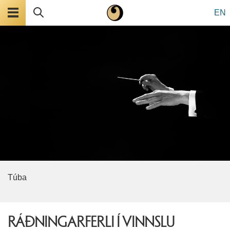
Valmynd
Leita
EN
Túba
RÁÐNINGARFERLI Í VINNSLU