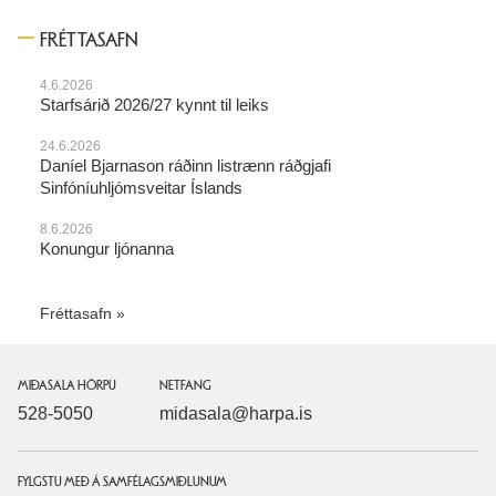
FRÉTTASAFN
4.6.2026
Starfsárið 2026/27 kynnt til leiks
24.6.2026
Daníel Bjarnason ráðinn listrænn ráðgjafi
Sinfóníuhljómsveitar Íslands
8.6.2026
Konungur ljónanna
Fréttasafn
MIÐASALA HÖRPU
NETFANG
528-5050
midasala@harpa.is
FYLGSTU MEÐ Á SAMFÉLAGSMIÐLUNUM