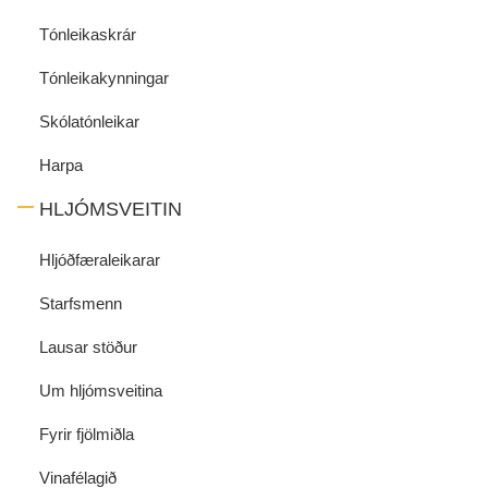
Tónleikaskrár
Tónleikakynningar
Skólatónleikar
Harpa
HLJÓMSVEITIN
Hljóðfæraleikarar
Starfsmenn
Lausar stöður
Um hljómsveitina
Fyrir fjölmiðla
Vinafélagið