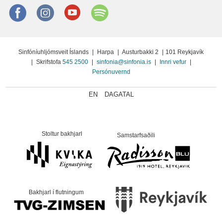
Facebook
instagram
Youtube
Spotify
Sinfóníuhljómsveit Íslands
|
Harpa
|
Austurbakki 2
|
101 Reykjavík
|
Skrifstofa
545 2500
|
sinfonia@sinfonia.is
|
Innri vefur
|
Persónuvernd
EN
DAGATAL
Stoltur bakhjarl
Samstarfsaðili
Bakhjarl í flutningum