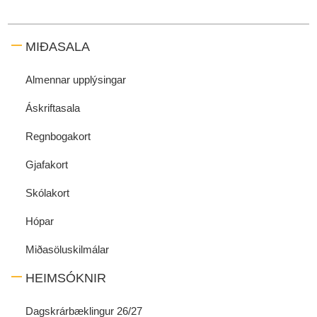
MIÐASALA
Almennar upplýsingar
Áskriftasala
Regnbogakort
Gjafakort
Skólakort
Hópar
Miðasöluskilmálar
HEIMSÓKNIR
Dagskrárbæklingur 26/27