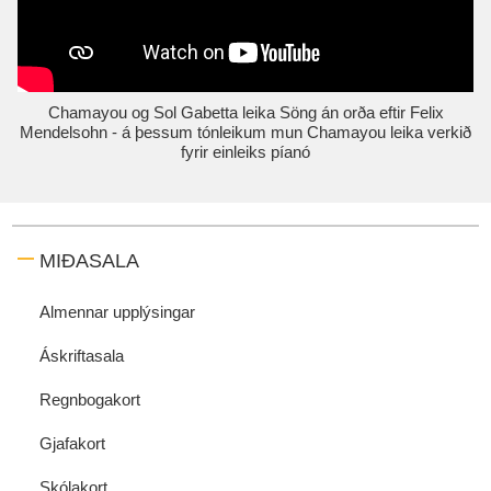
Chamayou og Sol Gabetta leika Söng án orða eftir Felix
Mendelsohn - á þessum tónleikum mun Chamayou leika verkið
fyrir einleiks píanó
MIÐASALA
Almennar upplýsingar
Áskriftasala
Regnbogakort
Gjafakort
Skólakort