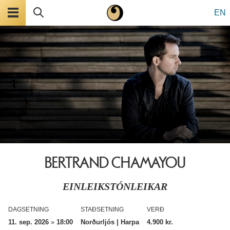
Valmynd
Leita
EN
BERTRAND CHAMAYOU
EINLEIKSTÓNLEIKAR
DAGSETNING
STAÐSETNING
VERÐ
11. sep. 2026
»
18:00
Norðurljós | Harpa
4.900 kr.