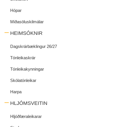
Hópar
Miðasöluskilmálar
HEIMSÓKNIR
Dagskrárbæklingur 26/27
Tónleikaskrár
Tónleikakynningar
Skólatónleikar
Harpa
HLJÓMSVEITIN
Hljóðfæraleikarar