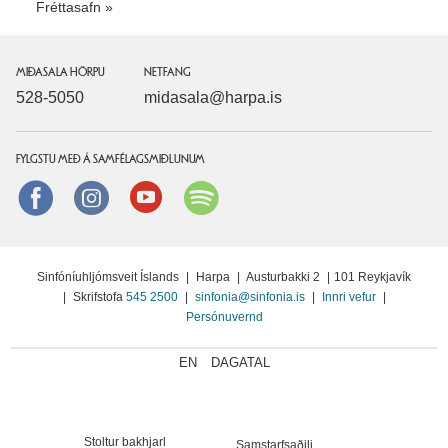
Fréttasafn
MIÐASALA HÖRPU
NETFANG
528-5050
midasala@harpa.is
FYLGSTU MEÐ Á SAMFÉLAGSMIÐLUNUM
Facebook
instagram
Youtube
Spotify
Sinfóníuhljómsveit Íslands
|
Harpa
|
Austurbakki 2
|
101 Reykjavík
|
Skrifstofa
545 2500
|
sinfonia@sinfonia.is
|
Innri vefur
|
Persónuvernd
EN
DAGATAL
Stoltur bakhjarl
Samstarfsaðili