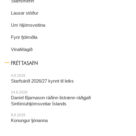
Starfsmenn
Lausar stöður
Um hljómsveitina
Fyrir fjölmiðla
Vinafélagið
FRÉTTASAFN
4.6.2026
Starfsárið 2026/27 kynnt til leiks
24.6.2026
Daníel Bjarnason ráðinn listrænn ráðgjafi
Sinfóníuhljómsveitar Íslands
8.6.2026
Konungur ljónanna