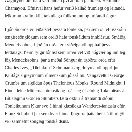
Gagnrýnendur hafa vart undan því að lofa píanóleik Bertrands
Chamayou. Efnisval hans hefur verið kallað frumlegt og leitandi,
leikurinn kraftmikill, tæknilega fullkominn og hrífandi fagur.
Ljóð án orða er leiðarstef þessara tónleika, þar sem öll efnisskráin
tengist sönglögum sem orðið hafa tónskáldum innblástur. Smálög
Mendelssohns, Ljóð án orða, eru viðeigandi upphaf þessa
ferðalags. Þeim fylgir tónlist sem rímar vel við hógvær og innileg
lög Mendelssohns, þar á meðal Söngur án (góðra) orða eftir
Charles Ives, „Tileinkun“ Schumanns og dreymandi upprifjun
Kurtágs á gleymdum rúmenskum jólasálmi. Vangaveltur George
Crumbs um sígildan ópus Thelonious Monks 'Round Midnight, í
Eine kleine Mitternachtmusik og frjálsleg útsetning Takemitsus á
Bítlalaginu Golden Slumbers færa okkur á framandi slóðir.
Tónleikunum lýkur svo á hinni glæsilegu Wanderer-fantasíu eftir
Franz Schubert þar sem hver hinna fjögurra þátta hefst á tilbrigði
við samnefnt sönglag tónskáldsins.