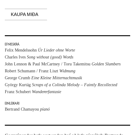
KAUPA MIÐA
EFNISSKRÁ
Felix Mendelssohn
Úr Lieder ohne Worte
Charles Ives
Song without (good) Words
John Lennon & Paul McCartney / Toru Takemitsu
Golden Slumbers
Robert Schumann / Franz Liszt
Widmung
George Crumb
Eine Kleine Mitternachtmusik
György Kurtág
Scraps of a Colinda Melody – Faintly Recollected
Franz Schubert
Wandererfantasie
EINLEIKARI
Bertrand Chamayou
píanó