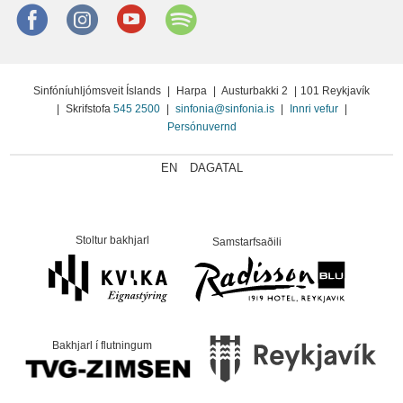
Facebook
instagram
Youtube
Spotify
Sinfóníuhljómsveit Íslands
|
Harpa
|
Austurbakki 2
|
101 Reykjavík
|
Skrifstofa
545 2500
|
sinfonia@sinfonia.is
|
Innri vefur
|
Persónuvernd
EN
DAGATAL
Stoltur bakhjarl
Samstarfsaðili
Bakhjarl í flutningum