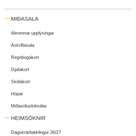
MIÐASALA
Almennar upplýsingar
Áskriftasala
Regnbogakort
Gjafakort
Skólakort
Hópar
Miðasöluskilmálar
HEIMSÓKNIR
Dagskrárbæklingur 26/27