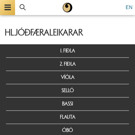
Valmynd
Leita
EN
HLJÓÐFÆRALEIKARAR
1. FIÐLA
2. FIÐLA
VÍÓLA
SELLÓ
BASSI
FLAUTA
ÓBÓ