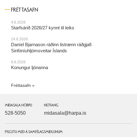
FRÉTTASAFN
4.6.2026
Starfsárið 2026/27 kynnt til leiks
24.6.2026
Daníel Bjarnason ráðinn listrænn ráðgjafi
Sinfóníuhljómsveitar Íslands
8.6.2026
Konungur ljónanna
Fréttasafn
MIÐASALA HÖRPU
NETFANG
528-5050
midasala@harpa.is
FYLGSTU MEÐ Á SAMFÉLAGSMIÐLUNUM