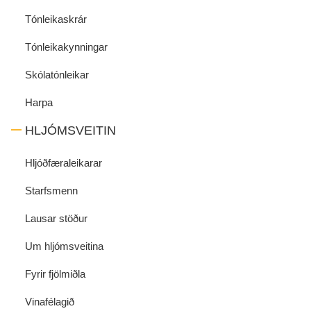
Tónleikaskrár
Tónleikakynningar
Skólatónleikar
Harpa
HLJÓMSVEITIN
Hljóðfæraleikarar
Starfsmenn
Lausar stöður
Um hljómsveitina
Fyrir fjölmiðla
Vinafélagið