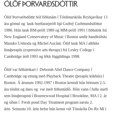
ÓLÖF ÞORVARÐSDÓTTIR
Ólöf Þorvarðsdóttir hóf fiðlunám í Tónlistarskóla Reykjavíkur 13
ára gömul og lauk burtfararprófi hjá Guðný Guðmundsdóttur
1986. Hún lauk BM-prófi 1989 og MM-prófi 1991 í fiðluleik frá
New England Conservatory of Music í Boston undir handleiðslu
Masuko Ushioda og Michel Auclair. Ólöf lauk MA í alhliða
listaþerapíu (expressive arts therapy) frá Lesley College í
Cambridge árið 1993 og fékk löggildingu 1998.
Ólöf var fiðluleikari í Deborah Abel Dance Company í
Cambridge og einnig með Playback Theatre (þerapíu leikhús) í
Boston. Á árunum 1992-1997 í Boston kenndi hún börnum 2-5.
ára tónlist og dans og var með fiðlustúdíó. Hún vann í fullu starfi
sem listaþerapisti í Bournewood Hospital í Brookline, MA í 2. ár
og síðan í Fresh pond Day Treatment program næstu 2.
árin. Seinustu 10. árin hefur hún kennt við Tónskóla Do Re Mí í