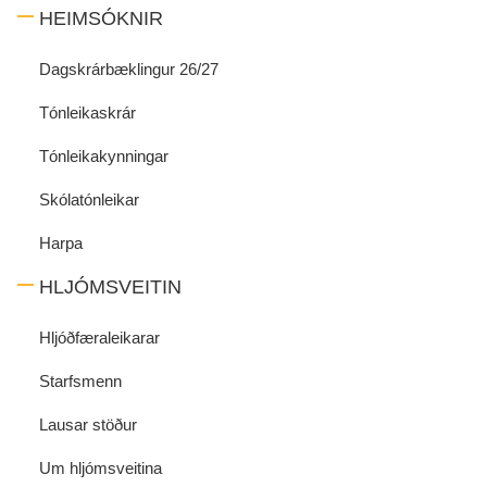
HEIMSÓKNIR
Dagskrárbæklingur 26/27
Tónleikaskrár
Tónleikakynningar
Skólatónleikar
Harpa
HLJÓMSVEITIN
Hljóðfæraleikarar
Starfsmenn
Lausar stöður
Um hljómsveitina