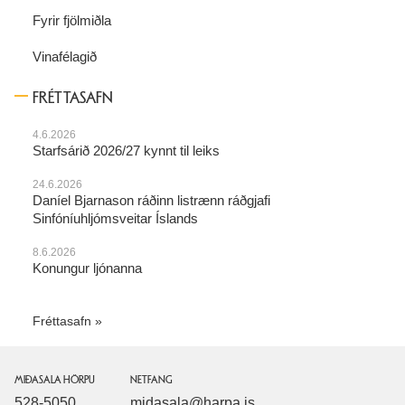
Fyrir fjölmiðla
Vinafélagið
FRÉTTASAFN
4.6.2026
Starfsárið 2026/27 kynnt til leiks
24.6.2026
Daníel Bjarnason ráðinn listrænn ráðgjafi
Sinfóníuhljómsveitar Íslands
8.6.2026
Konungur ljónanna
Fréttasafn
MIÐASALA HÖRPU
NETFANG
528-5050
midasala@harpa.is