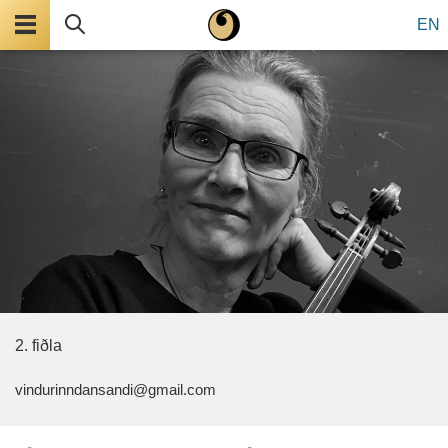
Valmynd
Leita
EN
2. fiðla
vindurinndansandi@gmail.com