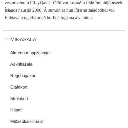
vesturbænum í Reykjavík. Ólöf var fastráðin í Sinfóníuhljómsveit
Íslands haustið 2000. Á sumrin er hún lífrænn saladbóndi við
Elliðavatn og elskar að horfa á fuglana á vatninu.
MIÐASALA
Almennar upplýsingar
Áskriftasala
Regnbogakort
Gjafakort
Skólakort
Hópar
Miðasöluskilmálar