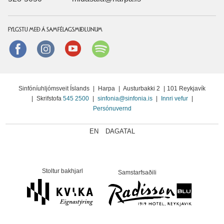
FYLGSTU MEÐ Á SAMFÉLAGSMIÐLUNUM
Facebook
instagram
Youtube
Spotify
Sinfóníuhljómsveit Íslands
|
Harpa
|
Austurbakki 2
|
101 Reykjavík
|
Skrifstofa
545 2500
|
sinfonia@sinfonia.is
|
Innri vefur
|
Persónuvernd
EN
DAGATAL
Stoltur bakhjarl
Samstarfsaðili