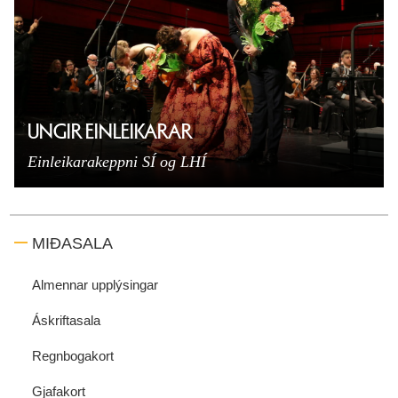
UNGIR EINLEIKARAR
Einleikarakeppni SÍ og LHÍ
MIÐASALA
Almennar upplýsingar
Áskriftasala
Regnbogakort
Gjafakort