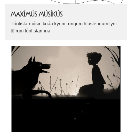
MAXÍMÚS MÚSÍKÚS
Tónlistarmúsin knáa kynnir ungum hlustendum fyrir
töfrum tónlistarinnar