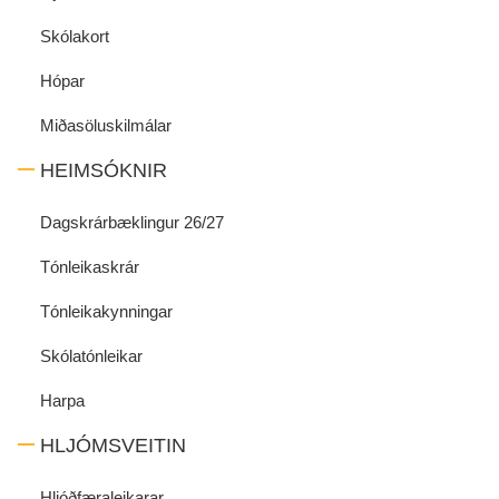
Skólakort
Hópar
Miðasöluskilmálar
HEIMSÓKNIR
Dagskrárbæklingur 26/27
Tónleikaskrár
Tónleikakynningar
Skólatónleikar
Harpa
HLJÓMSVEITIN
Hljóðfæraleikarar