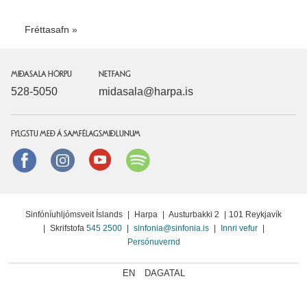
Fréttasafn
MIÐASALA HÖRPU
NETFANG
528-5050
midasala@harpa.is
FYLGSTU MEÐ Á SAMFÉLAGSMIÐLUNUM
Facebook
instagram
Youtube
Spotify
Sinfóníuhljómsveit Íslands
|
Harpa
|
Austurbakki 2
|
101 Reykjavík
|
Skrifstofa
545 2500
|
sinfonia@sinfonia.is
|
Innri vefur
|
Persónuvernd
EN
DAGATAL