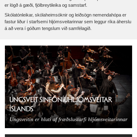
er lögð á gæði, fjölbreytileika og samstarf.
Skólatónleikar, skólaheimsóknir og leiðsögn nemendahópa er
fastur liður í starfsemi hljómsveitarinnar sem leggur ríka áherslu
á að vera í góðum tengslum við samfélagið.
UNGSVEIT SINFÓNÍUHLJÓMSVEITAR
ÍSLANDS
Ungsveitin er hluti af fræðslustarfi hljómsveitarinnar