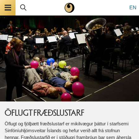
Valmynd
Leita
EN
ÖFLUGT FRÆÐSLUSTARF
Öflugt og fjölþætt fræðslustarf er mikilvægur þáttur í starfsemi
Sinfóníuhljómsveitar Íslands og hefur verið allt frá stofnun
hennar. Fræðslustarfið er í stöðugri framþróun þar sem áhersla