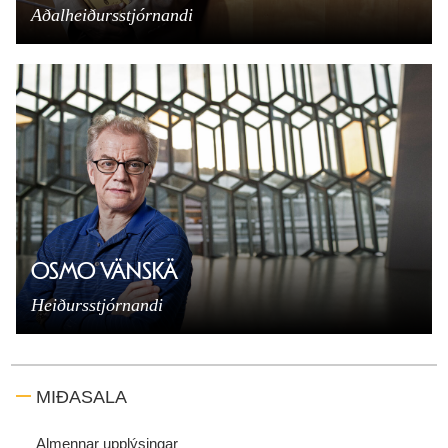
Aðalheiðursstjórnandi
OSMO VÄNSKÄ
Heiðursstjórnandi
MIÐASALA
Almennar upplýsingar