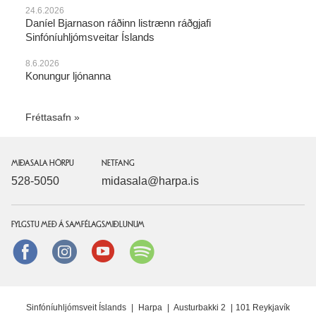
24.6.2026
Daníel Bjarnason ráðinn listrænn ráðgjafi
Sinfóníuhljómsveitar Íslands
8.6.2026
Konungur ljónanna
Fréttasafn
MIÐASALA HÖRPU
NETFANG
528-5050
midasala@harpa.is
FYLGSTU MEÐ Á SAMFÉLAGSMIÐLUNUM
Facebook
instagram
Youtube
Spotify
Sinfóníuhljómsveit Íslands
|
Harpa
|
Austurbakki 2
|
101 Reykjavík