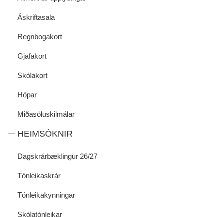
Áskriftasala
Regnbogakort
Gjafakort
Skólakort
Hópar
Miðasöluskilmálar
HEIMSÓKNIR
Dagskrárbæklingur 26/27
Tónleikaskrár
Tónleikakynningar
Skólatónleikar