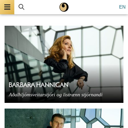
Valmynd
Leita
EN
BARBARA HANNIGAN
Aðalhljómsveitarstjóri og listrænn stjórnandi