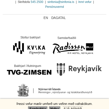
|
Skrifstofa
545 2500
|
sinfonia@sinfonia.is
|
Innri vefur
|
Persónuvernd
EN
DAGATAL
Stoltur bakhjarl
Samstarfsaðili
Bakhjarl í flutningum
Þessi vefur mælir umferð um vefinn með vafrakökum.
Samþykkja
Hafna
SJÁ NÁNAR