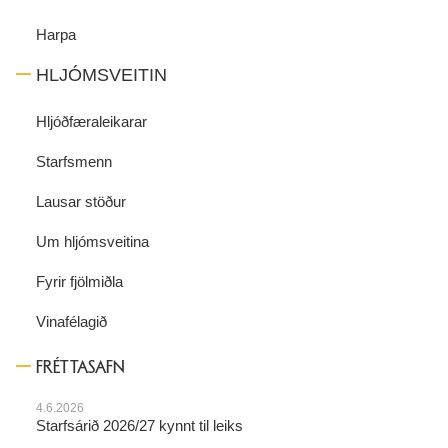
Harpa
HLJÓMSVEITIN
Hljóðfæraleikarar
Starfsmenn
Lausar stöður
Um hljómsveitina
Fyrir fjölmiðla
Vinafélagið
FRÉTTASAFN
4.6.2026
Starfsárið 2026/27 kynnt til leiks