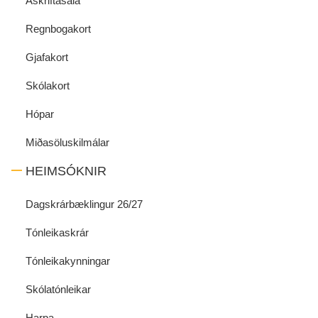
Áskriftasala
Regnbogakort
Gjafakort
Skólakort
Hópar
Miðasöluskilmálar
HEIMSÓKNIR
Dagskrárbæklingur 26/27
Tónleikaskrár
Tónleikakynningar
Skólatónleikar
Harpa