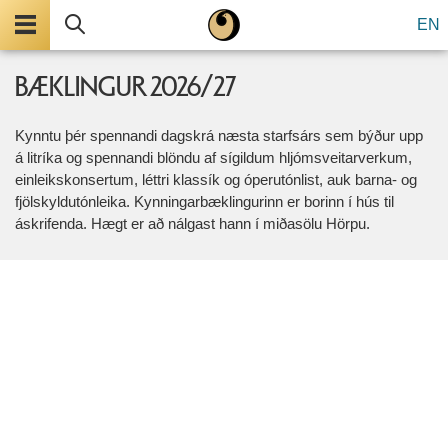
Valmynd
Leita
EN
BÆKLINGUR 2026/27
Kynntu þér spennandi dagskrá næsta starfsárs sem býður upp
á litríka og spennandi blöndu af sígildum hljómsveitarverkum,
einleikskonsertum, léttri klassík og óperutónlist, auk barna- og
fjölskyldutónleika. Kynningarbæklingurinn er borinn í hús til
áskrifenda. Hægt er að nálgast hann í miðasölu Hörpu.