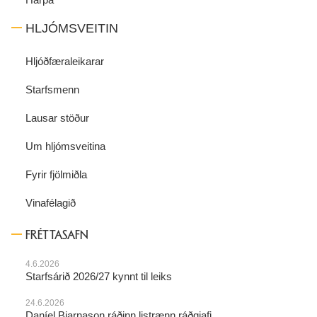
HLJÓMSVEITIN
Hljóðfæraleikarar
Starfsmenn
Lausar stöður
Um hljómsveitina
Fyrir fjölmiðla
Vinafélagið
FRÉTTASAFN
4.6.2026
Starfsárið 2026/27 kynnt til leiks
24.6.2026
Daníel Bjarnason ráðinn listrænn ráðgjafi