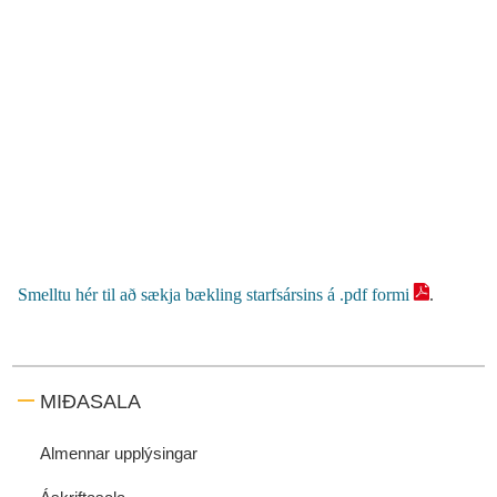
Smelltu hér til að sækja bækling starfsársins á .pdf formi
.
MIÐASALA
Almennar upplýsingar