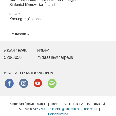
Sinfóníuhljómsveitar Íslands
8.6.2026
Konungur ljónanna
Fréttasafn
MIÐASALA HÖRPU
NETFANG
528-5050
midasala@harpa.is
FYLGSTU MEÐ Á SAMFÉLAGSMIÐLUNUM
Facebook
instagram
Youtube
Spotify
Sinfóníuhljómsveit Íslands
|
Harpa
|
Austurbakki 2
|
101 Reykjavík
|
Skrifstofa
545 2500
|
sinfonia@sinfonia.is
|
Innri vefur
|
Persónuvernd