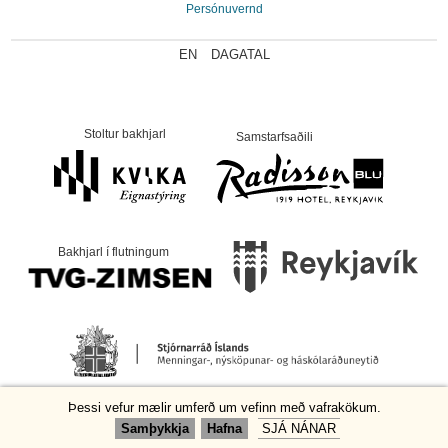
Persónuvernd
EN
DAGATAL
Stoltur bakhjarl
Samstarfsaðili
Bakhjarl í flutningum
Þessi vefur mælir umferð um vefinn með vafrakökum.
Samþykkja
Hafna
SJÁ NÁNAR