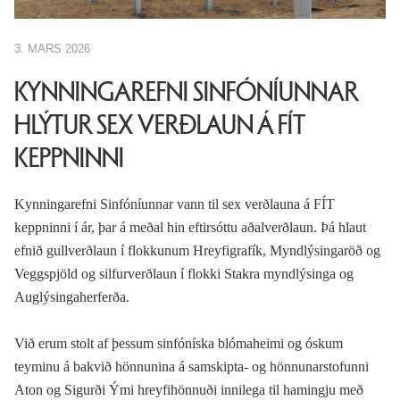
3. MARS 2026
KYNNINGAREFNI SINFÓNÍUNNAR
HLÝTUR SEX VERÐLAUN Á FÍT
KEPPNINNI
Kynningarefni Sinfóníunnar vann til sex verðlauna á FÍT
keppninni í ár, þar á meðal hin eftirsóttu aðalverðlaun. Þá hlaut
efnið gullverðlaun í flokkunum Hreyfigrafík, Myndlýsingaröð og
Veggspjöld og silfurverðlaun í flokki Stakra myndlýsinga og
Auglýsingaherferða.
Við erum stolt af þessum sinfóníska blómaheimi og óskum
teyminu á bakvið hönnunina á samskipta- og hönnunarstofunni
Aton og Sigurði Ými hreyfihönnuði innilega til hamingju með