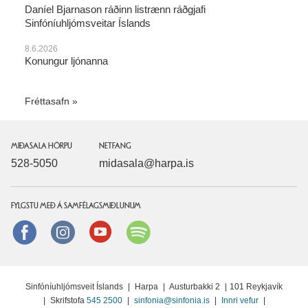
Daníel Bjarnason ráðinn listrænn ráðgjafi
Sinfóníuhljómsveitar Íslands
8.6.2026
Konungur ljónanna
Fréttasafn
MIÐASALA HÖRPU
NETFANG
528-5050
midasala@harpa.is
FYLGSTU MEÐ Á SAMFÉLAGSMIÐLUNUM
Facebook
instagram
Youtube
Spotify
Sinfóníuhljómsveit Íslands
|
Harpa
|
Austurbakki 2
|
101 Reykjavík
|
Skrifstofa
545 2500
|
sinfonia@sinfonia.is
|
Innri vefur
|