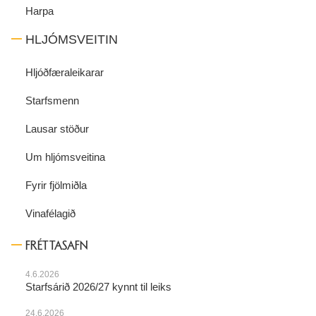
Harpa
HLJÓMSVEITIN
Hljóðfæraleikarar
Starfsmenn
Lausar stöður
Um hljómsveitina
Fyrir fjölmiðla
Vinafélagið
FRÉTTASAFN
4.6.2026
Starfsárið 2026/27 kynnt til leiks
24.6.2026