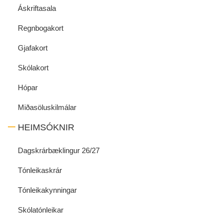
Áskriftasala
Regnbogakort
Gjafakort
Skólakort
Hópar
Miðasöluskilmálar
HEIMSÓKNIR
Dagskrárbæklingur 26/27
Tónleikaskrár
Tónleikakynningar
Skólatónleikar