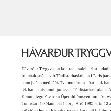
HÁVARÐUR TRYGG
Hávarður Tryggvason kontrabassaleikari stundaði f
framhaldsnáms við Tónlistarháskólann í París þar s
hann þaðan með láði. Tveimur árum síðar lauk hann
lék hann í atvinnuhljómsveit Tónlistarháskólans. Ár
Konunglegu Flæmsku Óperuhljómsveitinni í Antwe
Tónlistarháskólann þar í borg. Árið 1995, eftir 12 ár
við stöðu leiðandi kontrabassaleikara við hjá Sinfó