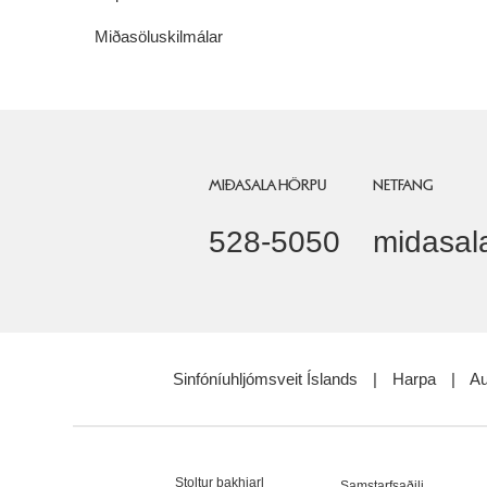
Miðasöluskilmálar
MIÐASALA HÖRPU
NETFANG
528-5050
midasal
Sinfóníuhljómsveit Íslands
|
Harpa
|
Au
Stoltur bakhjarl
Samstarfsaðili