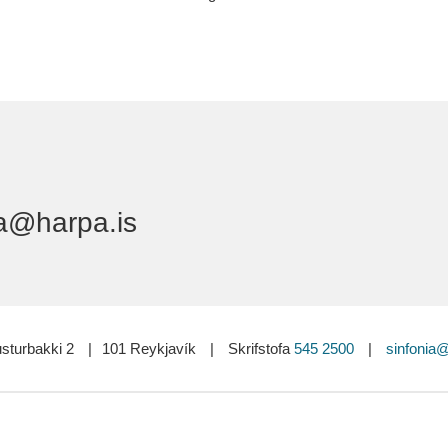
a@harpa.is
sturbakki 2
|
101 Reykjavík
|
Skrifstofa
545 2500
|
sinfonia@