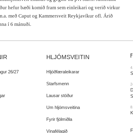
ður hefur bæði komið fram sem einleikari og verið virkur
, m.a. með Caput og Kammersveit Reykjavíkur ofl. Árið
nna í 6 mánuði.
IR
HLJÓMSVEITIN
4
gur 26/27
Hljóðfæraleikarar
S
Starfsmenn
2
D
gar
Lausar stöður
S
Um hljómsveitina
8
K
Fyrir fjölmiðla
F
Vinafélagið