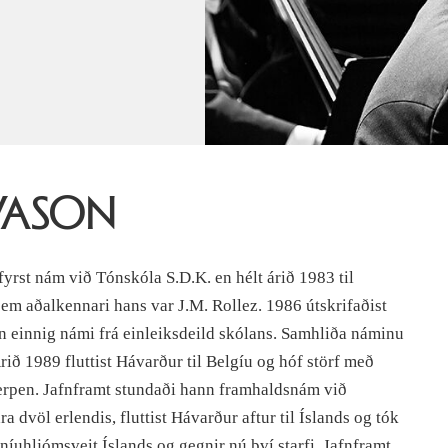
VASON
yrst nám við Tónskóla S.D.K. en hélt árið 1983 til
em aðalkennari hans var J.M. Rollez. 1986 útskrifaðist
 einnig námi frá einleiksdeild skólans. Samhliða náminu
ið 1989 fluttist Hávarður til Belgíu og hóf störf með
rpen. Jafnframt stundaði hann framhaldsnám við
a dvöl erlendis, fluttist Hávarður aftur til Íslands og tók
níuhljómsveit Íslands og gegnir nú því starfi. Jafnframt