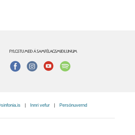
FYLGSTU MEÐ Á SAMFÉLAGSMIÐLUNUM
Facebook
instagram
Youtube
Spotify
sinfonia.is
|
Innri vefur
|
Persónuvernd