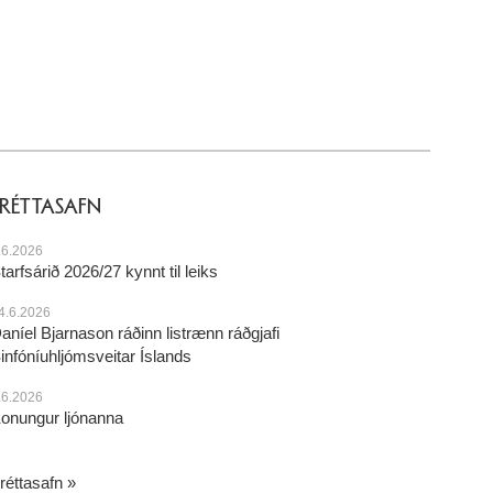
FRÉTTASAFN
.6.2026
tarfsárið 2026/27 kynnt til leiks
4.6.2026
aníel Bjarnason ráðinn listrænn ráðgjafi
infóníuhljómsveitar Íslands
.6.2026
onungur ljónanna
réttasafn