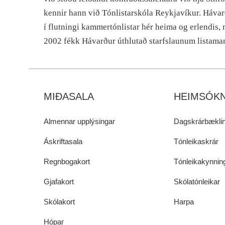
kennir hann við Tónlistarskóla Reykjavíkur. Hávar
í flutningi kammertónlistar hér heima og erlendis
2002 fékk Hávarður úthlutað starfslaunum listama
MIÐASALA
HEIMSÓKN
Almennar upplýsingar
Dagskrárbæklin
Áskriftasala
Tónleikaskrár
Regnbogakort
Tónleikakynnin
Gjafakort
Skólatónleikar
Skólakort
Harpa
Hópar