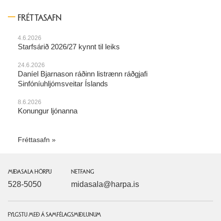
FRÉTTASAFN
4.6.2026
Starfsárið 2026/27 kynnt til leiks
24.6.2026
Daníel Bjarnason ráðinn listrænn ráðgjafi
Sinfóníuhljómsveitar Íslands
8.6.2026
Konungur ljónanna
Fréttasafn
MIÐASALA HÖRPU
NETFANG
528-5050
midasala@harpa.is
FYLGSTU MEÐ Á SAMFÉLAGSMIÐLUNUM