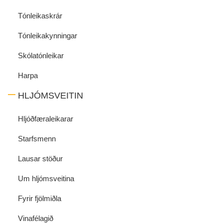
Tónleikaskrár
Tónleikakynningar
Skólatónleikar
Harpa
HLJÓMSVEITIN
Hljóðfæraleikarar
Starfsmenn
Lausar stöður
Um hljómsveitina
Fyrir fjölmiðla
Vinafélagið