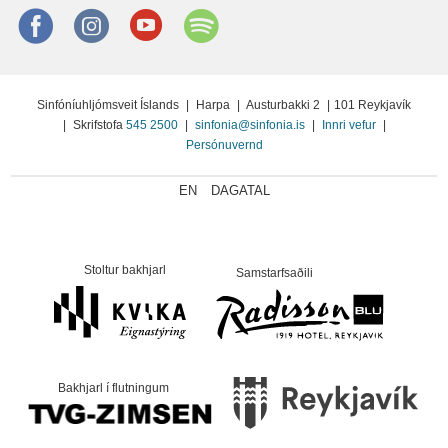
Facebook
instagram
Youtube
Spotify
Sinfóníuhljómsveit Íslands
|
Harpa
|
Austurbakki 2
|
101 Reykjavík
|
Skrifstofa
545 2500
|
sinfonia@sinfonia.is
|
Innri vefur
|
Persónuvernd
EN
DAGATAL
Stoltur bakhjarl
Samstarfsaðili
Bakhjarl í flutningum