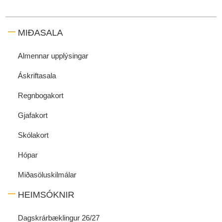
MIÐASALA
Almennar upplýsingar
Áskriftasala
Regnbogakort
Gjafakort
Skólakort
Hópar
Miðasöluskilmálar
HEIMSÓKNIR
Dagskrárbæklingur 26/27