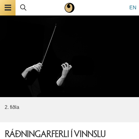
Valmynd
Leita
EN
2. fiðla
RÁÐNINGARFERLI Í VINNSLU