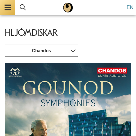
Valmynd
Leita
EN
HLJÓMDISKAR
Chandos