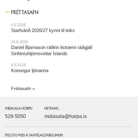
FRÉTTASAFN
4.6.2026
Starfsárið 2026/27 kynnt til leiks
24.6.2026
Daníel Bjarnason ráðinn listrænn ráðgjafi
Sinfóníuhljómsveitar Íslands
8.6.2026
Konungur ljónanna
Fréttasafn
MIÐASALA HÖRPU
NETFANG
528-5050
midasala@harpa.is
FYLGSTU MEÐ Á SAMFÉLAGSMIÐLUNUM