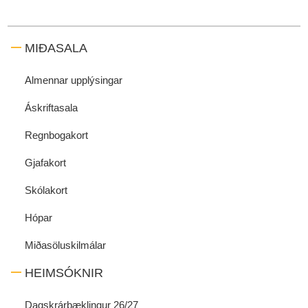
MIÐASALA
Almennar upplýsingar
Áskriftasala
Regnbogakort
Gjafakort
Skólakort
Hópar
Miðasöluskilmálar
HEIMSÓKNIR
Dagskrárbæklingur 26/27