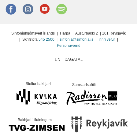
Facebook
instagram
Youtube
Spotify
Sinfóníuhljómsveit Íslands
|
Harpa
|
Austurbakki 2
|
101 Reykjavík
|
Skrifstofa
545 2500
|
sinfonia@sinfonia.is
|
Innri vefur
|
Persónuvernd
EN
DAGATAL
Stoltur bakhjarl
Samstarfsaðili
Bakhjarl í flutningum