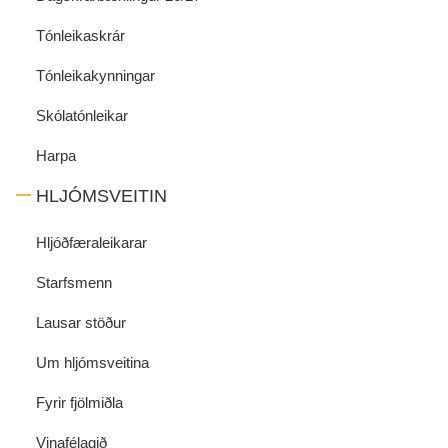
Tónleikaskrár
Tónleikakynningar
Skólatónleikar
Harpa
HLJÓMSVEITIN
Hljóðfæraleikarar
Starfsmenn
Lausar stöður
Um hljómsveitina
Fyrir fjölmiðla
Vinafélagið