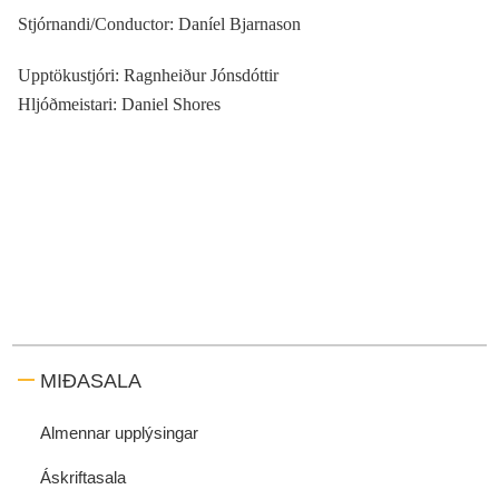
Stjórnandi/Conductor: Daníel Bjarnason
Upptökustjóri: Ragnheiður Jónsdóttir
Hljóðmeistari: Daniel Shores
MIÐASALA
Almennar upplýsingar
Áskriftasala