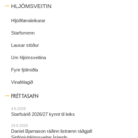
HLJÓMSVEITIN
Hljóðfæraleikarar
Starfsmenn
Lausar stöður
Um hljómsveitina
Fyrir fjölmiðla
Vinafélagið
FRÉTTASAFN
4.6.2026
Starfsárið 2026/27 kynnt til leiks
24.6.2026
Daníel Bjarnason ráðinn listrænn ráðgjafi
Sinfóníuhljómsveitar Íslands