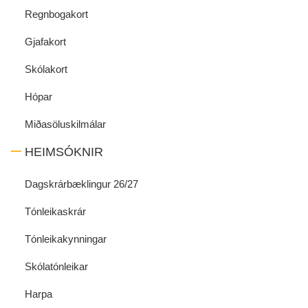
Regnbogakort
Gjafakort
Skólakort
Hópar
Miðasöluskilmálar
HEIMSÓKNIR
Dagskrárbæklingur 26/27
Tónleikaskrár
Tónleikakynningar
Skólatónleikar
Harpa