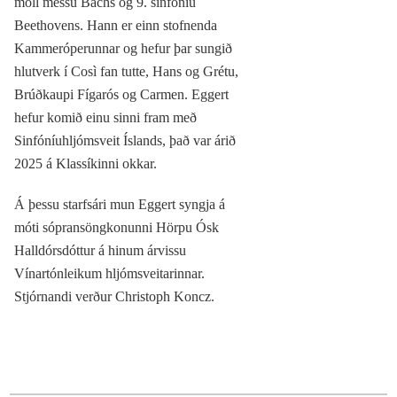
moll messu Bachs og 9. sinfóníu
Beethovens. Hann er einn stofnenda
Kammeróperunnar og hefur þar sungið
hlutverk í Così fan tutte, Hans og Grétu,
Brúðkaupi Fígarós og Carmen. Eggert
hefur komið einu sinni fram með
Sinfóníuhljómsveit Íslands, það var árið
2025 á Klassíkinni okkar.
Á þessu starfsári mun Eggert syngja á
móti sópransöngkonunni Hörpu Ósk
Halldórsdóttur á hinum árvissu
Vínartónleikum hljómsveitarinnar.
Stjórnandi verður Christoph Koncz.