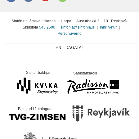
Sinfóníuhljómsveit Íslands
|
Harpa
|
Austurbakki 2
|
101 Reykjavík
|
Skrifstofa
545 2500
|
sinfonia@sinfonia.is
|
Innri vefur
|
Persónuvernd
EN
DAGATAL
Stoltur bakhjarl
Samstarfsaðili
Bakhjarl í flutningum