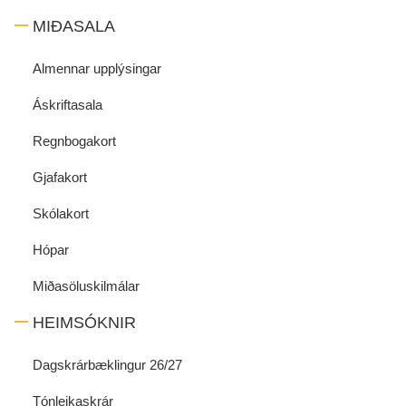
MIÐASALA
Almennar upplýsingar
Áskriftasala
Regnbogakort
Gjafakort
Skólakort
Hópar
Miðasöluskilmálar
HEIMSÓKNIR
Dagskrárbæklingur 26/27
Tónleikaskrár