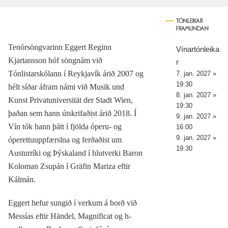
TÓNLEIKAR
FRAMUNDAN
Tenórsöngvarinn Eggert Reginn
Vínartónleika
Kjartansson hóf söngnám við
r
Tónlistarskólann í Reykjavík árið 2007 og
7. jan. 2027 »
19:30
hélt síðar áfram námi við Musik und
8. jan. 2027 »
Kunst Privatuniversität der Stadt Wien,
19:30
þaðan sem hann útskrifaðist árið 2018. Í
9. jan. 2027 »
Vín tók hann þátt í fjölda óperu- og
16:00
9. jan. 2027 »
óperettuuppfærslna og ferðaðist um
19:30
Austurríki og Þýskaland í hlutverki Baron
Koloman Zsupán í Gräfin Mariza eftir
Kálmán.
Eggert hefur sungið í verkum á borð við
Messías eftir Händel, Magnificat og h-