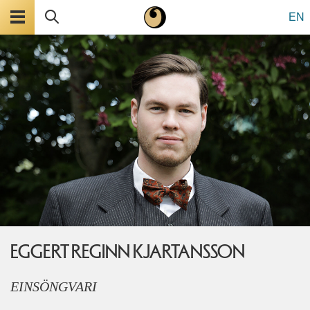
Valmynd
Leita
EN
EGGERT REGINN KJARTANSSON
EINSÖNGVARI