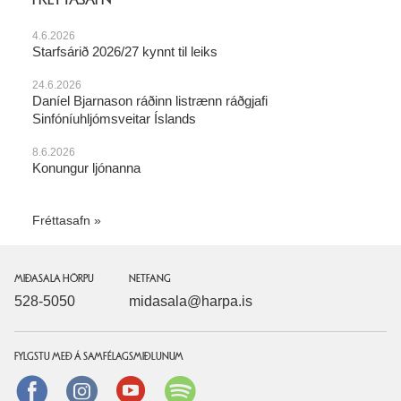
4.6.2026
Starfsárið 2026/27 kynnt til leiks
24.6.2026
Daníel Bjarnason ráðinn listrænn ráðgjafi
Sinfóníuhljómsveitar Íslands
8.6.2026
Konungur ljónanna
Fréttasafn
MIÐASALA HÖRPU
NETFANG
528-5050
midasala@harpa.is
FYLGSTU MEÐ Á SAMFÉLAGSMIÐLUNUM
Facebook
instagram
Youtube
Spotify