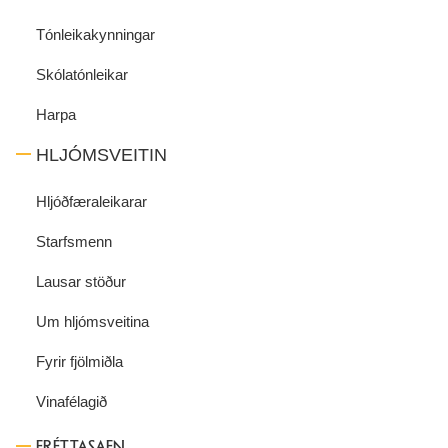
Tónleikakynningar
Skólatónleikar
Harpa
HLJÓMSVEITIN
Hljóðfæraleikarar
Starfsmenn
Lausar stöður
Um hljómsveitina
Fyrir fjölmiðla
Vinafélagið
FRÉTTASAFN