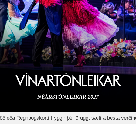
VÍNARTÓNLEIKAR
NÝÁRSTÓNLEIKAR 2027
röð
eða
Regnbogakorti
tryggir þér öruggt sæti á besta verði