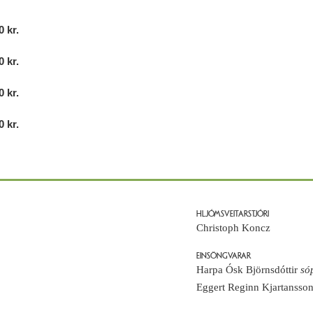
0 kr.
0 kr.
0 kr.
0 kr.
HLJÓMSVEITARSTJÓRI
Christoph Koncz
EINSÖNGVARAR
Harpa Ósk Björnsdóttir
só
Eggert Reginn Kjartansso