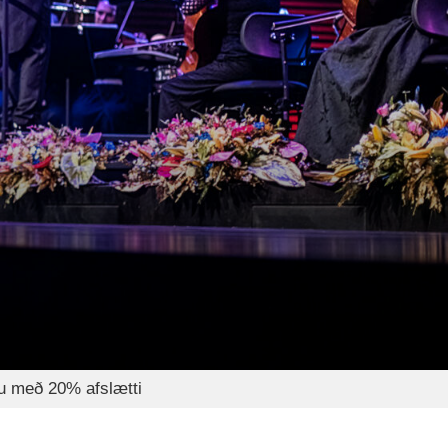
nu með 20% afslætti