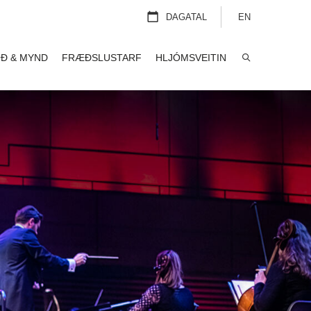
DAGATAL
EN
Ð & MYND
FRÆÐSLUSTARF
HLJÓMSVEITIN
LEITA