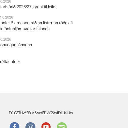
.6.2026
tarfsárið 2026/27 kynnt til leiks
4.6.2026
aníel Bjarnason ráðinn listrænn ráðgjafi
infóníuhljómsveitar Íslands
.6.2026
onungur ljónanna
réttasafn
FYLGSTU MEÐ Á SAMFÉLAGSMIÐLUNUM
Facebook
instagram
Youtube
Spotify