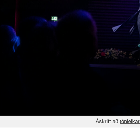
Áskrift að
tónleika