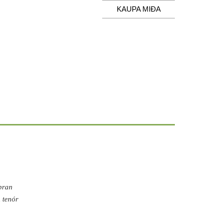
KAUPA MIÐA
pran
n
tenór