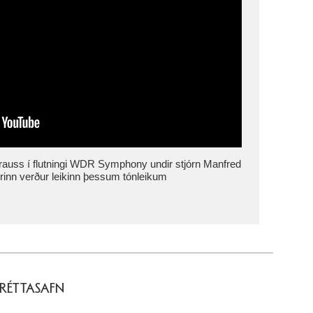
Strauss í flutningi WDR Symphony undir stjórn Manfred
rinn verður leikinn þessum tónleikum
FRÉTTASAFN