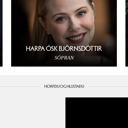
HARPA ÓSK BJÖRNSDÓTTIR
SÓPRAN
HORFÐU OG HLUSTAÐU