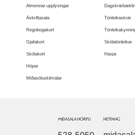
Almennar upplýsingar
Dagskrárbæklin
Áskriftasala
Tónleikaskrár
Regnbogakort
Tónleikakynnin
Gjafakort
Skólatónleikar
Skólakort
Harpa
Hópar
Miðasöluskilmálar
MIÐASALA HÖRPU
NETFANG
528-5050
midasal