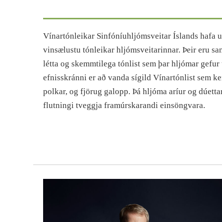
Vínartónleikar Sinfóníuhljómsveitar Íslands hafa u
vinsælustu tónleikar hljómsveitarinnar. Þeir eru s
létta og skemmtilega tónlist sem þar hljómar gefur t
efnisskránni er að vanda sígild Vínartónlist sem ke
polkar, og fjörug galopp. Þá hljóma aríur og dúett
flutningi tveggja framúrskarandi einsöngvara.