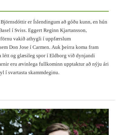
jörnsdóttir er Íslendingum að góðu kunn, en hún
 Basel í Sviss. Eggert Reginn Kjartansson,
förnu vakið athygli í uppfærslum
sem Don Jose í Carmen. Auk þeirra koma fram
létt og glæsileg spor í Eldborg við dynjandi
arnir eru ævinlega fullkominn upptaktur að nýju ári
yl í svartasta skammdeginu.