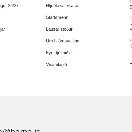
4
gur 26/27
Hljóðfæraleikarar
S
Starfsmenn
2
D
gar
Lausar stöður
S
Um hljómsveitina
8
K
Fyrir fjölmiðla
F
Vinafélagið
a@harpa.is