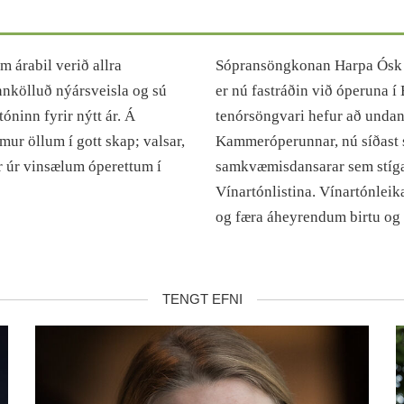
m árabil verið allra
Sópransöngkonan Harpa Ósk B
annkölluð nýársveisla og sú
er nú fastráðin við óperuna í
óninn fyrir nýtt ár. Á
tenórsöngvari hefur að undan
mur öllum í gott skap; valsar,
Kammeróperunnar, nú síðast 
ar úr vinsælum óperettum í
samkvæmisdansarar sem stíga 
Vínartónlistina. Vínartónleik
og færa áheyrendum birtu og 
TENGT EFNI