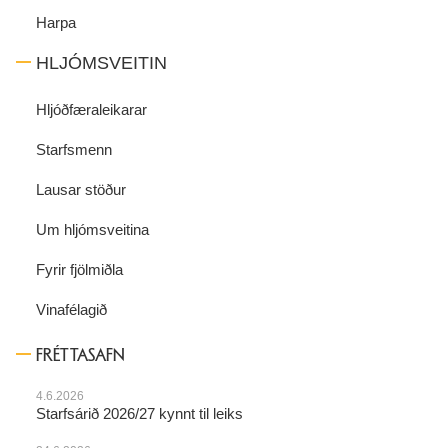
Harpa
HLJÓMSVEITIN
Hljóðfæraleikarar
Starfsmenn
Lausar stöður
Um hljómsveitina
Fyrir fjölmiðla
Vinafélagið
FRÉTTASAFN
4.6.2026
Starfsárið 2026/27 kynnt til leiks