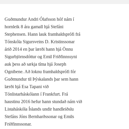
Guðmundur Andri Ólafsson hóf nám í
hornleik 8 ára gamall hjá Stefáni
Stephensen. Hann lauk framhaldsprófi frá
Tónskóla Sigursveins D. Kristinssonar
árið 2014 en þar lærði hann hjá Önnu
Sigurbjörnsdóttur og Emil Friðfinnssyni
auk þess að sækja tíma hjá Joseph
Ognibene. Að loknu framhaldsprófi fór
Guðmundur til Þýskalands þar sem hann
lærði hjá Esa Tapani við
Tónlistarháskólann í Frankfurt. Frá
haustinu 2016 hefur hann stundað nám við
Listaháskóla Íslands undir handleiðslu
Stefáns Jóns Bernharðssonar og Emils
Friðfinnssonar.