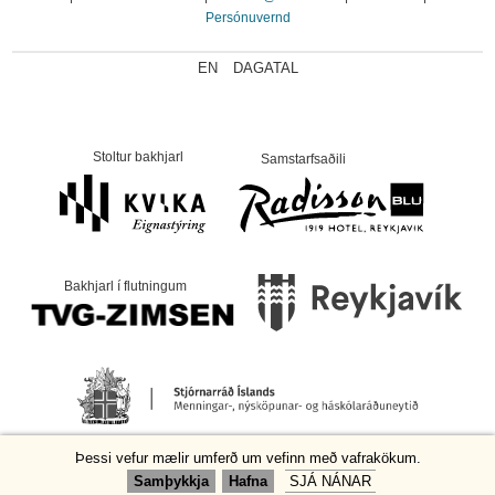
Persónuvernd
EN
DAGATAL
Stoltur bakhjarl
Samstarfsaðili
Bakhjarl í flutningum
Þessi vefur mælir umferð um vefinn með vafrakökum.
Samþykkja
Hafna
SJÁ NÁNAR