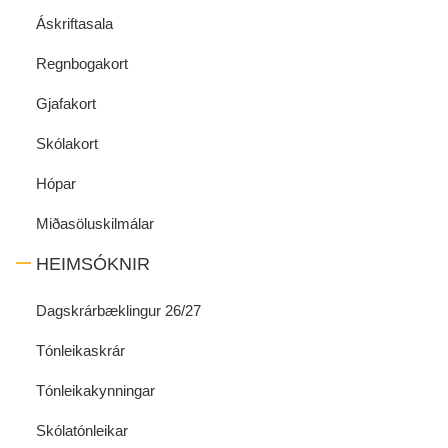
Áskriftasala
Regnbogakort
Gjafakort
Skólakort
Hópar
Miðasöluskilmálar
HEIMSÓKNIR
Dagskrárbæklingur 26/27
Tónleikaskrár
Tónleikakynningar
Skólatónleikar