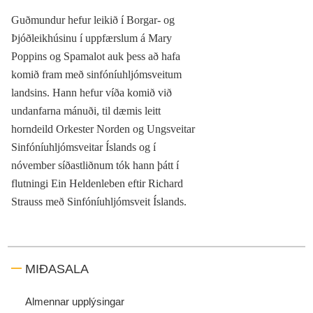
Guðmundur hefur leikið í Borgar- og
Þjóðleikhúsinu í uppfærslum á Mary
Poppins og Spamalot auk þess að hafa
komið fram með sinfóníuhljómsveitum
landsins. Hann hefur víða komið við
undanfarna mánuði, til dæmis leitt
horndeild Orkester Norden og Ungsveitar
Sinfóníuhljómsveitar Íslands og í
nóvember síðastliðnum tók hann þátt í
flutningi Ein Heldenleben eftir Richard
Strauss með Sinfóníuhljómsveit Íslands.
MIÐASALA
Almennar upplýsingar