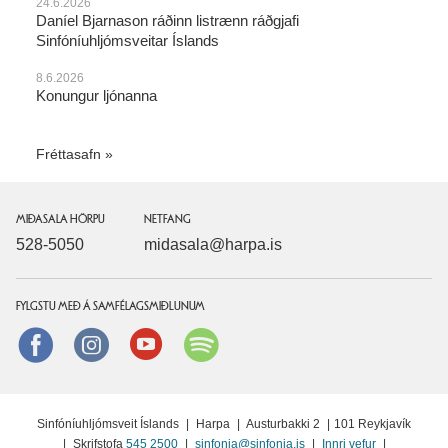
24.6.2026
Daníel Bjarnason ráðinn listrænn ráðgjafi
Sinfóníuhljómsveitar Íslands
8.6.2026
Konungur ljónanna
Fréttasafn
MIÐASALA HÖRPU
NETFANG
528-5050
midasala@harpa.is
FYLGSTU MEÐ Á SAMFÉLAGSMIÐLUNUM
Facebook
instagram
Youtube
Spotify
Sinfóníuhljómsveit Íslands
|
Harpa
|
Austurbakki 2
|
101 Reykjavík
|
Skrifstofa
545 2500
|
sinfonia@sinfonia.is
|
Innri vefur
|