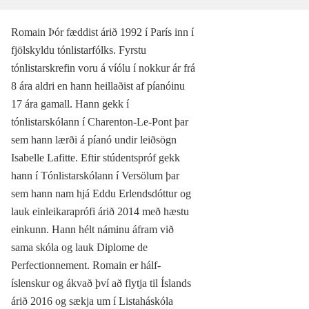
Romain Þór fæddist árið 1992 í París inn í
fjölskyldu tónlistarfólks. Fyrstu
tónlistarskrefin voru á víólu í nokkur ár frá
8 ára aldri en hann heillaðist af píanóinu
17 ára gamall. Hann gekk í
tónlistarskólann í Charenton-Le-Pont þar
sem hann lærði á píanó undir leiðsögn
Isabelle Lafitte. Eftir stúdentspróf gekk
hann í Tónlistarskólann í Versölum þar
sem hann nam hjá Eddu Erlendsdóttur og
lauk einleikaraprófi árið 2014 með hæstu
einkunn. Hann hélt náminu áfram við
sama skóla og lauk Diplome de
Perfectionnement. Romain er hálf-
íslenskur og ákvað því að flytja til Íslands
árið 2016 og sækja um í Listaháskóla