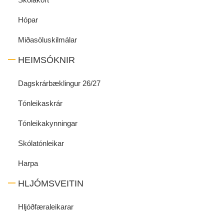
Hópar
Miðasöluskilmálar
HEIMSÓKNIR
Dagskrárbæklingur 26/27
Tónleikaskrár
Tónleikakynningar
Skólatónleikar
Harpa
HLJÓMSVEITIN
Hljóðfæraleikarar