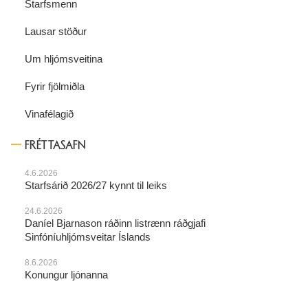
Starfsmenn
Lausar stöður
Um hljómsveitina
Fyrir fjölmiðla
Vinafélagið
FRÉTTASAFN
4.6.2026
Starfsárið 2026/27 kynnt til leiks
24.6.2026
Daníel Bjarnason ráðinn listrænn ráðgjafi
Sinfóníuhljómsveitar Íslands
8.6.2026
Konungur ljónanna