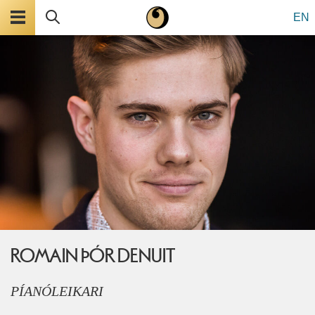
Valmynd
Leita
EN
ROMAIN ÞÓR DENUIT
PÍANÓLEIKARI