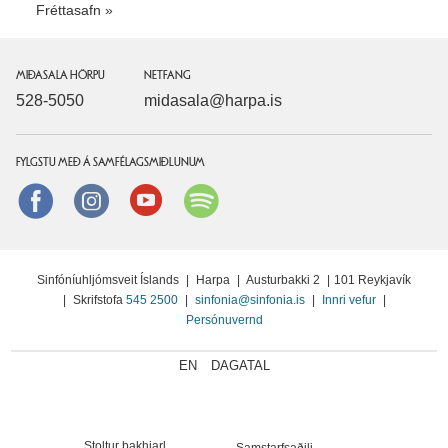
Fréttasafn
MIÐASALA HÖRPU
NETFANG
528-5050
midasala@harpa.is
FYLGSTU MEÐ Á SAMFÉLAGSMIÐLUNUM
Facebook
instagram
Youtube
Spotify
Sinfóníuhljómsveit Íslands
|
Harpa
|
Austurbakki 2
|
101 Reykjavík
|
Skrifstofa
545 2500
|
sinfonia@sinfonia.is
|
Innri vefur
|
Persónuvernd
EN
DAGATAL
Stoltur bakhjarl