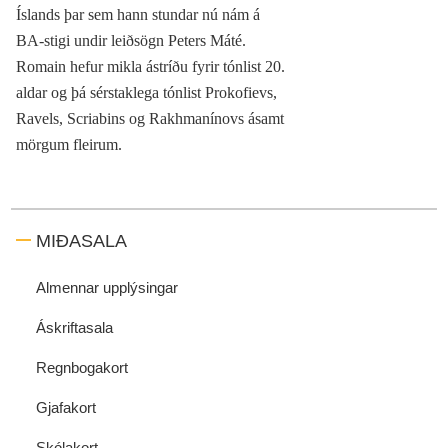
Íslands þar sem hann stundar nú nám á
BA-stigi undir leiðsögn Peters Máté.
Romain hefur mikla ástríðu fyrir tónlist 20.
aldar og þá sérstaklega tónlist Prokofievs,
Ravels, Scriabins og Rakhmanínovs ásamt
mörgum fleirum.
MIÐASALA
Almennar upplýsingar
Áskriftasala
Regnbogakort
Gjafakort
Skólakort