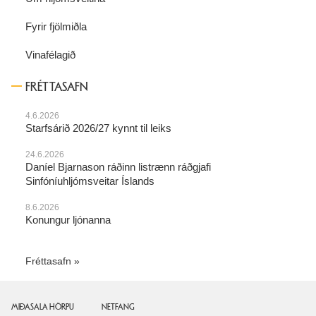
Fyrir fjölmiðla
Vinafélagið
FRÉTTASAFN
4.6.2026
Starfsárið 2026/27 kynnt til leiks
24.6.2026
Daníel Bjarnason ráðinn listrænn ráðgjafi
Sinfóníuhljómsveitar Íslands
8.6.2026
Konungur ljónanna
Fréttasafn
MIÐASALA HÖRPU
NETFANG