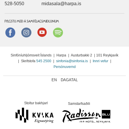
528-5050
midasala@harpa.is
FYLGSTU MEÐ Á SAMFÉLAGSMIÐLUNUM
Facebook
instagram
Youtube
Spotify
Sinfóníuhljómsveit Íslands
|
Harpa
|
Austurbakki 2
|
101 Reykjavík
|
Skrifstofa
545 2500
|
sinfonia@sinfonia.is
|
Innri vefur
|
Persónuvernd
EN
DAGATAL
Stoltur bakhjarl
Samstarfsaðili