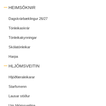
HEIMSÓKNIR
Dagskrárbæklingur 26/27
Tónleikaskrár
Tónleikakynningar
Skólatónleikar
Harpa
HLJÓMSVEITIN
Hljóðfæraleikarar
Starfsmenn
Lausar stöður
Um hljómsveitina