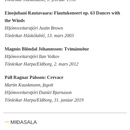
Einojuhani Rautavaara: Flautukonsert op. 63 Dances with
the Winds
Hljómsveitarstjóri Justin Brown
Tónleikar Háskólabíó, 13. mars 2003
Magnús Blöndal Jóhannsson: Tvímánuður
Hljómsveitarstjóri Ilan Volkov
Tónleikar Harpa/Eldborg, 2. mars 2012
Páll Ragnar Pálsson: Crevace
Martin Kuuskmann, fagott
Hljómsveitarstjóri Daníel Bjarnason
Tónleikar Harpa/Eldborg, 31. janúar 2019
MIÐASALA