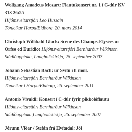
Wolfgang Amadeus Mozart: Flautukonsert nr. 1 í G-dúr KV
313 26:55
Hljómsveitarstjóri Leo Hussain
Tónleikar Harpa/Eldborg, 20. mars 2014
Christoph Willibald Gluck: Scène des Champs-Elysées úr
Orfeo ed
Euridice
Hljómsveitarstjóri Bernharður Wilkinson
Stúdíóupptaka, Langholtskirkja, 26. september 2007
Johann Sebastian Bach: úr Svítu í h-moll,
Hljómsveitarstjóri Bernharður Wilkinson
Tónleikar í Harpu/Eldborg, 26. september 2011
Antonio Vivaldi: Konsert í C-dúr fyrir pikkolóflautu
Hljómsveitarstjóri Bernharður Wilkinson
Stúdíóupptaka,Langholtskirkja, 26. september 2007
Jórunn Viðar / Stefán frá Hvítadal: Jól