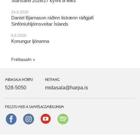
Starfsárið 2026/27 kynnt til leiks
24.6.2026
Daníel Bjarnason ráðinn listrænn ráðgjafi
Sinfóníuhljómsveitar Íslands
8.6.2026
Konungur ljónanna
Fréttasafn
MIÐASALA HÖRPU
NETFANG
528-5050
midasala@harpa.is
FYLGSTU MEÐ Á SAMFÉLAGSMIÐLUNUM
Facebook
instagram
Youtube
Spotify