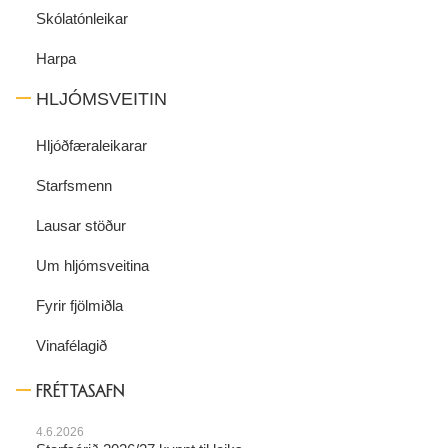
Skólatónleikar
Harpa
HLJÓMSVEITIN
Hljóðfæraleikarar
Starfsmenn
Lausar stöður
Um hljómsveitina
Fyrir fjölmiðla
Vinafélagið
FRÉTTASAFN
4.6.2026