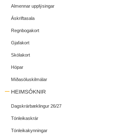
Almennar upplýsingar
Áskriftasala
Regnbogakort
Gjafakort
Skólakort
Hópar
Miðasöluskilmálar
HEIMSÓKNIR
Dagskrárbæklingur 26/27
Tónleikaskrár
Tónleikakynningar