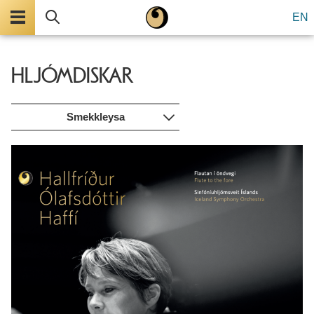
Valmynd
Leita
EN
HLJÓMDISKAR
Smekkleysa