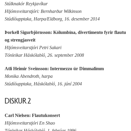
Stúlknakór Reykjavíkur
Hljómsveitarstjóri: Bernharður Wilkinson
Stúdíóupptaka, Harpa/Eldborg, 16. desember 2014
Þorkell Sigurbjörnsson: Kólumbína, divertimento fyrir flautu
og strengjasveit
Hljómsveitarstjóri Petri Sakari
Tónleikar Háskólabíó, 26. september 2008
Atli Heimir Sveinsson: Intermezzo úr Dimmalimm
Monika Abendroth, harpa
Stúdíóupptaka, Háskólabíó, 16. júní 2004
DISKUR 2
Carl Nielsen: Flautukonsert
Hljómsveitarstjóri En Shao
Tónleikar Háskólabíó, 1. febrúar 1996