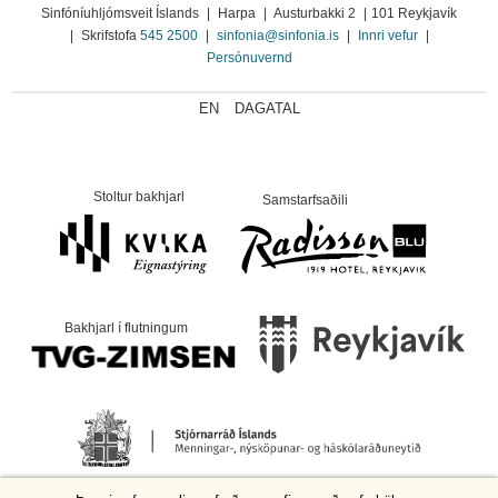
Sinfóníuhljómsveit Íslands
|
Harpa
|
Austurbakki 2
|
101 Reykjavík
|
Skrifstofa
545 2500
|
sinfonia@sinfonia.is
|
Innri vefur
|
Persónuvernd
EN
DAGATAL
Stoltur bakhjarl
Samstarfsaðili
Bakhjarl í flutningum