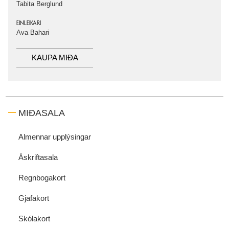
Tabita Berglund
EINLEIKARI
Ava Bahari
KAUPA MIÐA
MIÐASALA
Almennar upplýsingar
Áskriftasala
Regnbogakort
Gjafakort
Skólakort