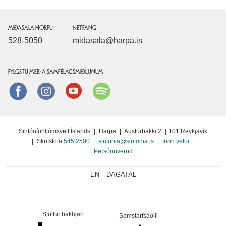
MIÐASALA HÖRPU
NETFANG
528-5050
midasala@harpa.is
FYLGSTU MEÐ Á SAMFÉLAGSMIÐLUNUM
Facebook
instagram
Youtube
Spotify
Sinfóníuhljómsveit Íslands
|
Harpa
|
Austurbakki 2
|
101 Reykjavík
|
Skrifstofa
545 2500
|
sinfonia@sinfonia.is
|
Innri vefur
|
Persónuvernd
EN
DAGATAL
Stoltur bakhjarl
Samstarfsaðili