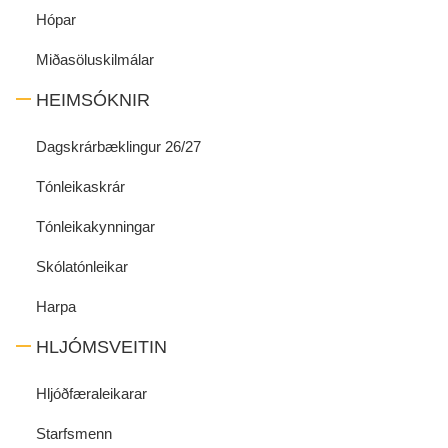
Hópar
Miðasöluskilmálar
HEIMSÓKNIR
Dagskrárbæklingur 26/27
Tónleikaskrár
Tónleikakynningar
Skólatónleikar
Harpa
HLJÓMSVEITIN
Hljóðfæraleikarar
Starfsmenn