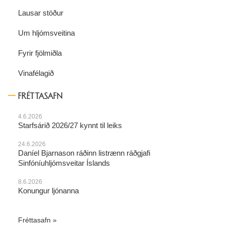
Lausar stöður
Um hljómsveitina
Fyrir fjölmiðla
Vinafélagið
FRÉTTASAFN
4.6.2026
Starfsárið 2026/27 kynnt til leiks
24.6.2026
Daníel Bjarnason ráðinn listrænn ráðgjafi
Sinfóníuhljómsveitar Íslands
8.6.2026
Konungur ljónanna
Fréttasafn