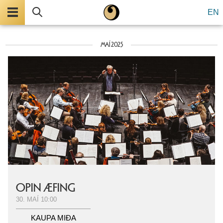
Valmynd
Leita
EN
MAÍ 2025
OPIN ÆFING
30. MAÍ
10:00
KAUPA MIÐA