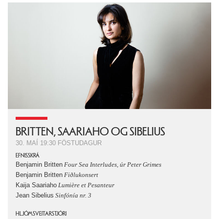
BRITTEN, SAARIAHO OG SIBELIUS
30. MAÍ
19:30
FÖSTUDAGUR
EFNISSKRÁ
Benjamin Britten
Four Sea Interludes, úr Peter Grimes
Benjamin Britten
Fiðlukonsert
Kaija Saariaho
Lumière et Pesanteur
Jean Sibelius
Sinfónía nr. 3
HLJÓMSVEITARSTJÓRI