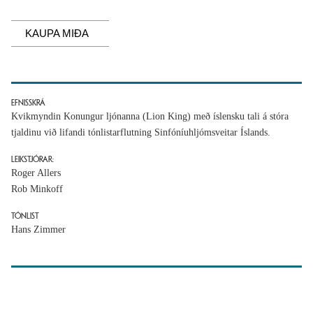
KAUPA MIÐA
EFNISSKRÁ
Kvikmyndin Konungur ljónanna (Lion King) með íslensku tali á stóra
tjaldinu við lifandi tónlistarflutning Sinfóníuhljómsveitar Íslands.
LEIKSTJÓRAR:
Roger Allers
Rob Minkoff
TÓNLIST
Hans Zimmer