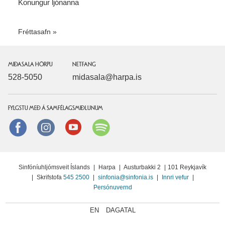
Konungur ljónanna
Fréttasafn
MIÐASALA HÖRPU
NETFANG
528-5050
midasala@harpa.is
FYLGSTU MEÐ Á SAMFÉLAGSMIÐLUNUM
Facebook
instagram
Youtube
Spotify
Sinfóníuhljómsveit Íslands
|
Harpa
|
Austurbakki 2
|
101 Reykjavík
|
Skrifstofa
545 2500
|
sinfonia@sinfonia.is
|
Innri vefur
|
Persónuvernd
EN
DAGATAL