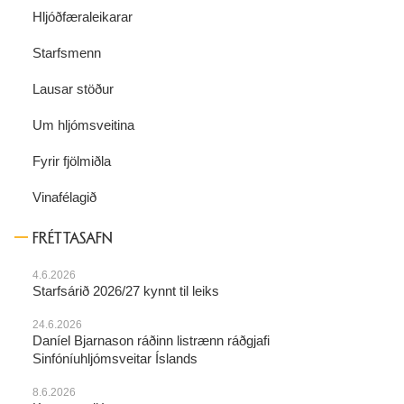
Hljóðfæraleikarar
Starfsmenn
Lausar stöður
Um hljómsveitina
Fyrir fjölmiðla
Vinafélagið
FRÉTTASAFN
4.6.2026
Starfsárið 2026/27 kynnt til leiks
24.6.2026
Daníel Bjarnason ráðinn listrænn ráðgjafi
Sinfóníuhljómsveitar Íslands
8.6.2026