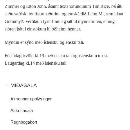
Zimmer og Elton John, ásamt textahöfundinum Tim Rice. Þá átti
suður-afríski tónlistarmaðurinn og tónskáldið Lebo M., sem hlaut
Grammy®-verðlaun fyrir framlag sitt til myndarinnar, einnig
stóran þátt í einstökum hljóðheimi hennar.
Myndin er sýnd með íslensku og ensku tali.
Föstudagskvöld kl.19 með ensku tali og íslenskum texta.
Laugardag kl.14 með íslensku tali.
MIÐASALA
Almennar upplýsingar
Áskriftasala
Regnbogakort