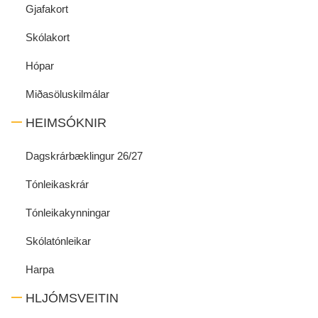
Gjafakort
Skólakort
Hópar
Miðasöluskilmálar
HEIMSÓKNIR
Dagskrárbæklingur 26/27
Tónleikaskrár
Tónleikakynningar
Skólatónleikar
Harpa
HLJÓMSVEITIN