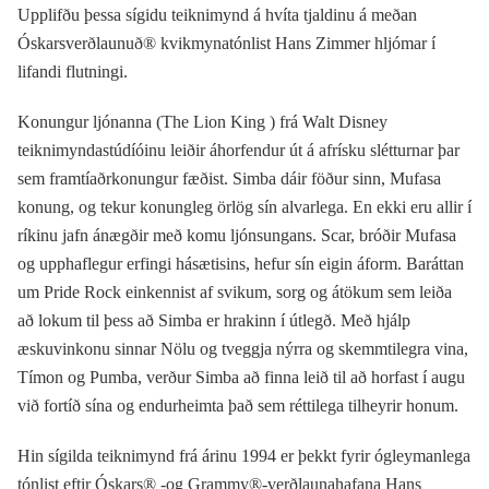
Upplifðu þessa sígidu teiknimynd á hvíta tjaldinu á meðan
Óskarsverðlaunuð® kvikmynatónlist Hans Zimmer hljómar í
lifandi flutningi.
Konungur ljónanna (The Lion King ) frá Walt Disney
teiknimyndastúdíóinu leiðir áhorfendur út á afrísku slétturnar þar
sem framtíaðrkonungur fæðist. Simba dáir föður sinn, Mufasa
konung, og tekur konungleg örlög sín alvarlega. En ekki eru allir í
ríkinu jafn ánægðir með komu ljónsungans. Scar, bróðir Mufasa
og upphaflegur erfingi hásætisins, hefur sín eigin áform. Baráttan
um Pride Rock einkennist af svikum, sorg og átökum sem leiða
að lokum til þess að Simba er hrakinn í útlegð. Með hjálp
æskuvinkonu sinnar Nölu og tveggja nýrra og skemmtilegra vina,
Tímon og Pumba, verður Simba að finna leið til að horfast í augu
við fortíð sína og endurheimta það sem réttilega tilheyrir honum.
Hin sígilda teiknimynd frá árinu 1994 er þekkt fyrir ógleymanlega
tónlist eftir Óskars® -og Grammy®-verðlaunahafana Hans