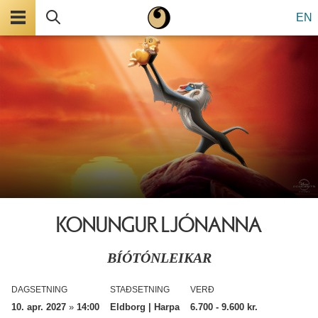
Valmynd
Leita
EN
KONUNGUR LJÓNANNA
BÍÓTÓNLEIKAR
DAGSETNING
STAÐSETNING
VERÐ
10. apr. 2027
»
14:00
Eldborg | Harpa
6.700
- 9.600 kr.