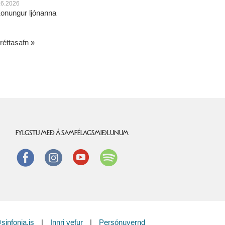
.6.2026
onungur ljónanna
réttasafn
FYLGSTU MEÐ Á SAMFÉLAGSMIÐLUNUM
Facebook
instagram
Youtube
Spotify
sinfonia.is
|
Innri vefur
|
Persónuvernd