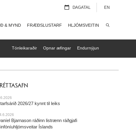
DAGATAL
EN
Ð & MYND
FRÆÐSLUSTARF
HLJÓMSVEITIN
LEITA
Tónleikaraðir
Opnar æfingar
Endurnýjun
FRÉTTASAFN
.6.2026
tarfsárið 2026/27 kynnt til leiks
4.6.2026
aníel Bjarnason ráðinn listrænn ráðgjafi
infóníuhljómsveitar Íslands