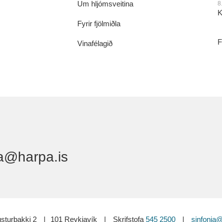
Um hljómsveitina
8
K
Fyrir fjölmiðla
F
Vinafélagið
a@harpa.is
sturbakki 2
|
101 Reykjavík
|
Skrifstofa
545 2500
|
sinfonia@