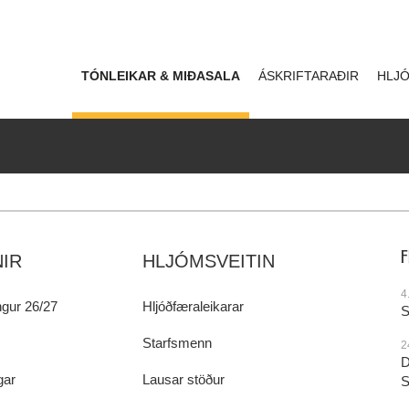
TÓNLEIKAR & MIÐASALA
ÁSKRIFTARAÐIR
HLJÓ
IR
HLJÓMSVEITIN
4
gur 26/27
Hljóðfæraleikarar
S
Starfsmenn
2
D
gar
Lausar stöður
S