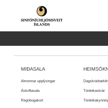
MIÐASALA
HEIMSÓKN
Almennar upplýsingar
Dagskrárbæklin
Áskriftasala
Tónleikaskrár
Regnbogakort
Tónleikakynnin