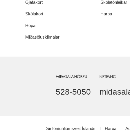
Gjafakort
Skólatónleikar
Skólakort
Harpa
Hópar
Miðasöluskilmálar
MIÐASALA HÖRPU
NETFANG
528-5050
midasal
Sinfóníuhljómsveit Íslands
|
Harpa
|
Au