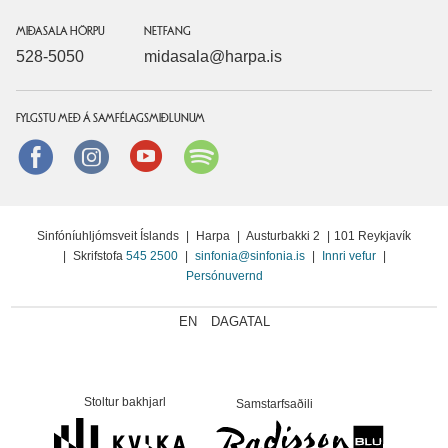
MIÐASALA HÖRPU
NETFANG
528-5050
midasala@harpa.is
FYLGSTU MEÐ Á SAMFÉLAGSMIÐLUNUM
Facebook
instagram
Youtube
Spotify
Sinfóníuhljómsveit Íslands
|
Harpa
|
Austurbakki 2
|
101 Reykjavík
|
Skrifstofa
545 2500
|
sinfonia@sinfonia.is
|
Innri vefur
|
Persónuvernd
EN
DAGATAL
Stoltur bakhjarl
Samstarfsaðili