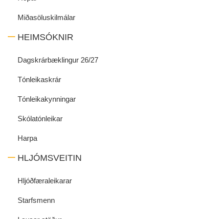
Miðasöluskilmálar
HEIMSÓKNIR
Dagskrárbæklingur 26/27
Tónleikaskrár
Tónleikakynningar
Skólatónleikar
Harpa
HLJÓMSVEITIN
Hljóðfæraleikarar
Starfsmenn