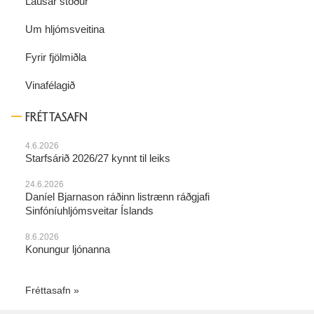
Lausar stöður
Um hljómsveitina
Fyrir fjölmiðla
Vinafélagið
FRÉTTASAFN
4.6.2026
Starfsárið 2026/27 kynnt til leiks
24.6.2026
Daníel Bjarnason ráðinn listrænn ráðgjafi
Sinfóníuhljómsveitar Íslands
8.6.2026
Konungur ljónanna
Fréttasafn