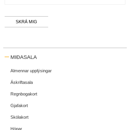
SKRÁ MIG
MIÐASALA
Almennar upplýsingar
Áskriftasala
Regnbogakort
Gjafakort
Skólakort
Hópar