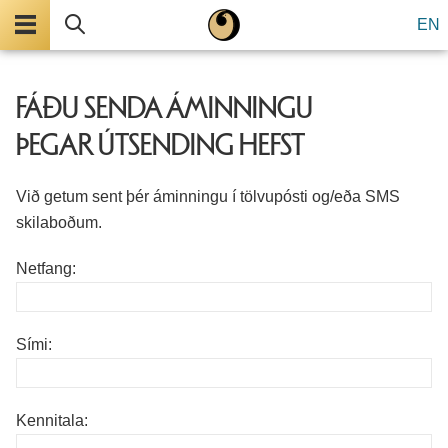
Valmynd
Leita
EN
FÁÐU SENDA ÁMINNINGU
ÞEGAR ÚTSENDING HEFST
Við getum sent þér áminningu í tölvupósti og/eða SMS
skilaboðum.
Netfang:
Sími:
Kennitala: