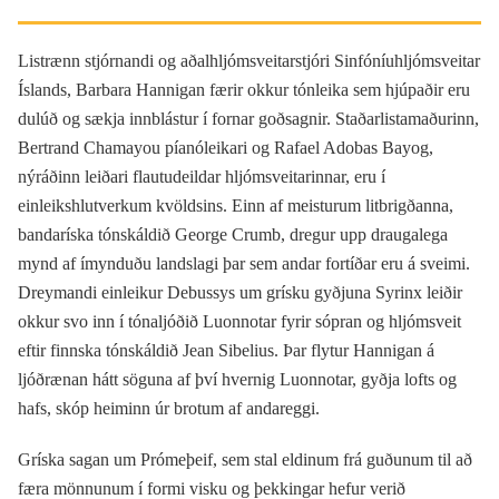
Listrænn stjórnandi og aðalhljómsveitarstjóri Sinfóníuhljómsveitar
Íslands, Barbara Hannigan færir okkur tónleika sem hjúpaðir eru
dulúð og sækja innblástur í fornar goðsagnir. Staðarlistamaðurinn,
Bertrand Chamayou píanóleikari og Rafael Adobas Bayog,
nýráðinn leiðari flautudeildar hljómsveitarinnar, eru í
einleikshlutverkum kvöldsins. Einn af meisturum litbrigðanna,
bandaríska tónskáldið George Crumb, dregur upp draugalega
mynd af ímynduðu landslagi þar sem andar fortíðar eru á sveimi.
Dreymandi einleikur Debussys um grísku gyðjuna Syrinx leiðir
okkur svo inn í tónaljóðið Luonnotar fyrir sópran og hljómsveit
eftir finnska tónskáldið Jean Sibelius. Þar flytur Hannigan á
ljóðrænan hátt söguna af því hvernig Luonnotar, gyðja lofts og
hafs, skóp heiminn úr brotum af andareggi.
Gríska sagan um Prómeþeif, sem stal eldinum frá guðunum til að
færa mönnunum í formi visku og þekkingar hefur verið