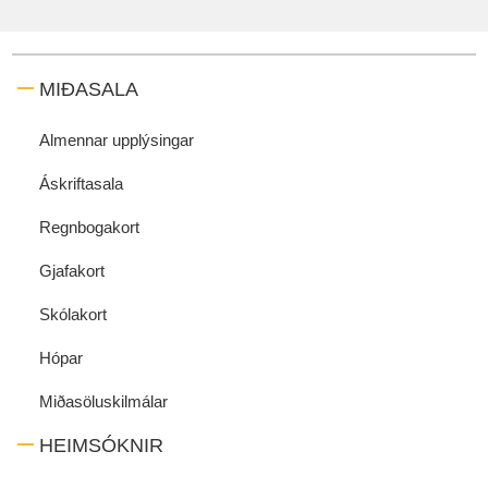
MIÐASALA
Almennar upplýsingar
Áskriftasala
Regnbogakort
Gjafakort
Skólakort
Hópar
Miðasöluskilmálar
HEIMSÓKNIR