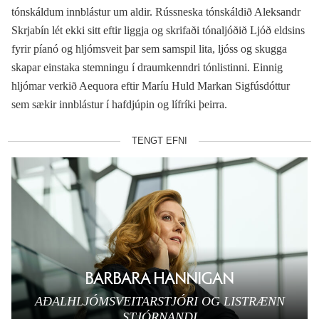
tónskáldum innblástur um aldir. Rússneska tónskáldið Aleksandr
Skrjabín lét ekki sitt eftir liggja og skrifaði tónaljóðið Ljóð eldsins
fyrir píanó og hljómsveit þar sem samspil lita, ljóss og skugga
skapar einstaka stemningu í draumkenndri tónlistinni. Einnig
hljómar verkið Aequora eftir Maríu Huld Markan Sigfúsdóttur
sem sækir innblástur í hafdjúpin og lífríki þeirra.
TENGT EFNI
BARBARA HANNIGAN
AÐALHLJÓMSVEITARSTJÓRI OG LISTRÆNN
STJÓRNANDI