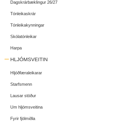
Dagskrárbæklingur 26/27
Tónleikaskrár
Tónleikakynningar
Skólatónleikar
Harpa
HLJÓMSVEITIN
Hljóðfæraleikarar
Starfsmenn
Lausar stöður
Um hljómsveitina
Fyrir fjölmiðla