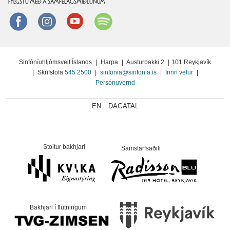
FYLGSTU MEÐ Á SAMFÉLAGSMIÐLUNUM
Facebook
instagram
Youtube
Spotify
Sinfóníuhljómsveit Íslands
|
Harpa
|
Austurbakki 2
|
101 Reykjavík
|
Skrifstofa
545 2500
|
sinfonia@sinfonia.is
|
Innri vefur
|
Persónuvernd
EN
DAGATAL
Stoltur bakhjarl
Samstarfsaðili
Bakhjarl í flutningum