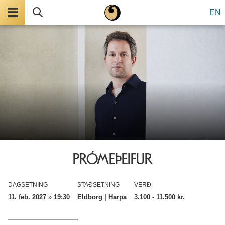
Valmynd
Leita
EN
PRÓMEÞEIFUR
DAGSETNING
STAÐSETNING
VERÐ
11. feb. 2027
»
19:30
Eldborg | Harpa
3.100
- 11.500 kr.