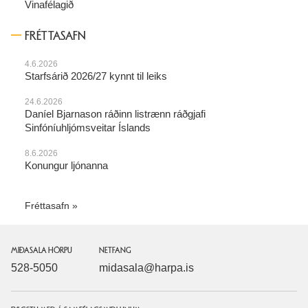
Vinafélagið
FRÉTTASAFN
4.6.2026
Starfsárið 2026/27 kynnt til leiks
24.6.2026
Daníel Bjarnason ráðinn listrænn ráðgjafi
Sinfóníuhljómsveitar Íslands
8.6.2026
Konungur ljónanna
Fréttasafn
MIÐASALA HÖRPU
NETFANG
528-5050
midasala@harpa.is