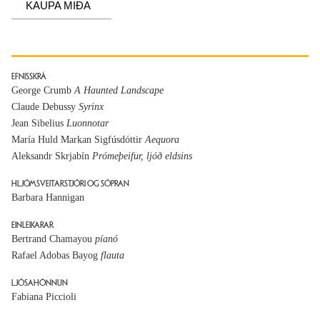
KAUPA MIÐA
EFNISSKRÁ
George Crumb
A Haunted Landscape
Claude Debussy
Syrinx
Jean Sibelius
Luonnotar
María Huld Markan Sigfúsdóttir
Aequora
Aleksandr Skrjabín
Prómeþeifur, ljóð eldsins
HLJÓMSVEITARSTJÓRI OG SÓPRAN
Barbara Hannigan
EINLEIKARAR
Bertrand Chamayou
píanó
Rafael Adobas Bayog
flauta
LJÓSAHÖNNUN
Fabiana Piccioli