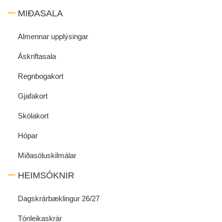
MIÐASALA
Almennar upplýsingar
Áskriftasala
Regnbogakort
Gjafakort
Skólakort
Hópar
Miðasöluskilmálar
HEIMSÓKNIR
Dagskrárbæklingur 26/27
Tónleikaskrár