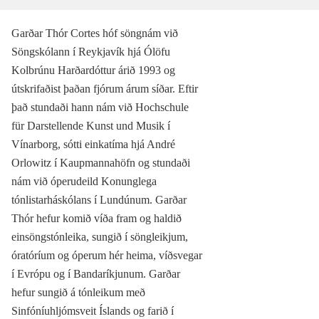
Garðar Thór Cortes hóf söngnám við
Söngskólann í Reykjavík hjá Ólöfu
Kolbrúnu Harðardóttur árið 1993 og
útskrifaðist þaðan fjórum árum síðar. Eftir
það stundaði hann nám við Hochschule
für Darstellende Kunst und Musik í
Vínarborg, sótti einkatíma hjá André
Orlowitz í Kaupmannahöfn og stundaði
nám við óperudeild Konunglega
tónlistarháskólans í Lundúnum. Garðar
Thór hefur komið víða fram og haldið
einsöngstónleika, sungið í söngleikjum,
óratóríum og óperum hér heima, víðsvegar
í Evrópu og í Bandaríkjunum. Garðar
hefur sungið á tónleikum með
Sinfóníuhljómsveit Íslands og farið í