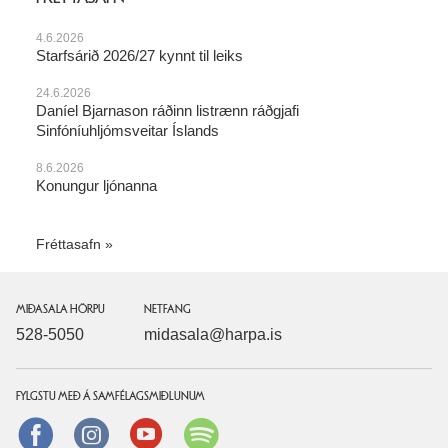
4.6.2026
Starfsárið 2026/27 kynnt til leiks
24.6.2026
Daníel Bjarnason ráðinn listrænn ráðgjafi
Sinfóníuhljómsveitar Íslands
8.6.2026
Konungur ljónanna
Fréttasafn
MIÐASALA HÖRPU
NETFANG
528-5050
midasala@harpa.is
FYLGSTU MEÐ Á SAMFÉLAGSMIÐLUNUM
Facebook
instagram
Youtube
Spotify