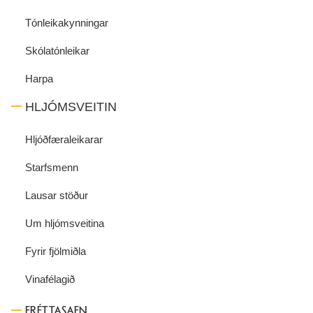
Tónleikakynningar
Skólatónleikar
Harpa
HLJÓMSVEITIN
Hljóðfæraleikarar
Starfsmenn
Lausar stöður
Um hljómsveitina
Fyrir fjölmiðla
Vinafélagið
FRÉTTASAFN