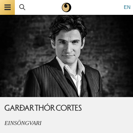
Valmynd
Leita
EN
GARÐAR THÓR CORTES
EINSÖNGVARI