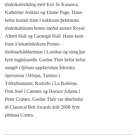
tónleikaferðalög með Kiri Te Kanawa,
Katherine Jenkins og Elaine Page. Hann
hefur komið fram í nokkrum þekktustu
tónleikahúsum heims meðal annars Royal
Albert Hall og Carnegie Hall. Hann kom
fram á lokatónleikum Proms-
tónlistarhátíðarinnar í London og söng þar
fyrir tugþúsundir. Garðar Thór hefur hefur
sungið í fjórum uppfærslum Íslensku
óperunnar í Hörpu, Tamino í
Töfraflautunni, Rodolfo í La Bohème,
Don José í Carmen og Horace Adams í
Peter Grimes. Garðar Thór var tilnefndur
til Classical Brit Awards árið 2008 fyrir
plötuna Cortes.