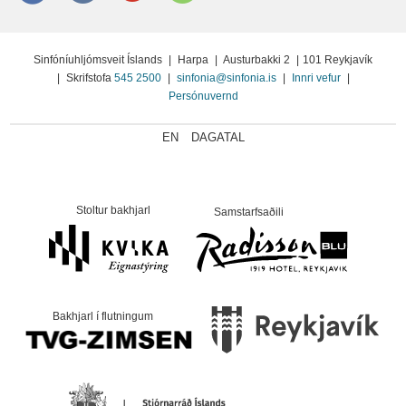
Sinfóníuhljómsveit Íslands
|
Harpa
|
Austurbakki 2
|
101 Reykjavík
|
Skrifstofa
545 2500
|
sinfonia@sinfonia.is
|
Innri vefur
|
Persónuvernd
EN
DAGATAL
Stoltur bakhjarl
Samstarfsaðili
Bakhjarl í flutningum