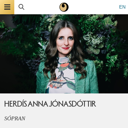
Valmynd
Leita
EN
HERDÍS ANNA JÓNASDÓTTIR
SÓPRAN