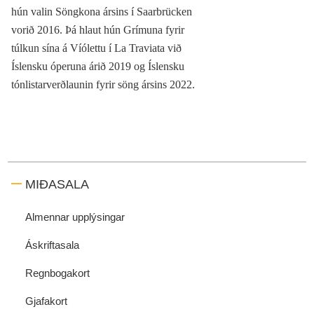
hún valin Söngkona ársins í Saarbrücken
vorið 2016. Þá hlaut hún Grímuna fyrir
túlkun sína á Víólettu í La Traviata við
Íslensku óperuna árið 2019 og Íslensku
tónlistarverðlaunin fyrir söng ársins 2022.
MIÐASALA
Almennar upplýsingar
Áskriftasala
Regnbogakort
Gjafakort