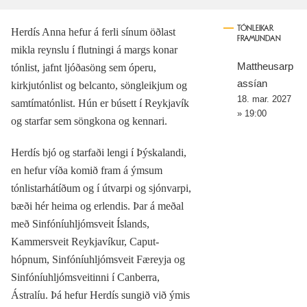
TÓNLEIKAR
Herdís Anna hefur á ferli sínum öðlast
FRAMUNDAN
mikla reynslu í flutningi á margs konar
Mattheusarp
tónlist, jafnt ljóðasöng sem óperu,
assían
kirkjutónlist og belcanto, söngleikjum og
18. mar. 2027
samtímatónlist. Hún er búsett í Reykjavík
» 19:00
og starfar sem söngkona og kennari.
Herdís bjó og starfaði lengi í Þýskalandi,
en hefur víða komið fram á ýmsum
tónlistarhátíðum og í útvarpi og sjónvarpi,
bæði hér heima og erlendis. Þar á meðal
með Sinfóníuhljómsveit Íslands,
Kammersveit Reykjavíkur, Caput-
hópnum, Sinfóníuhljómsveit Færeyja og
Sinfóníuhljómsveitinni í Canberra,
Ástralíu. Þá hefur Herdís sungið við ýmis