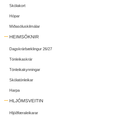
Skólakort
Hópar
Miðasöluskilmálar
HEIMSÓKNIR
Dagskrárbæklingur 26/27
Tónleikaskrár
Tónleikakynningar
Skólatónleikar
Harpa
HLJÓMSVEITIN
Hljóðfæraleikarar