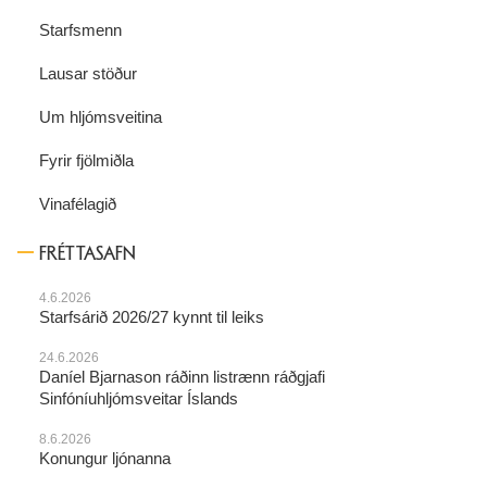
Starfsmenn
Lausar stöður
Um hljómsveitina
Fyrir fjölmiðla
Vinafélagið
FRÉTTASAFN
4.6.2026
Starfsárið 2026/27 kynnt til leiks
24.6.2026
Daníel Bjarnason ráðinn listrænn ráðgjafi
Sinfóníuhljómsveitar Íslands
8.6.2026
Konungur ljónanna