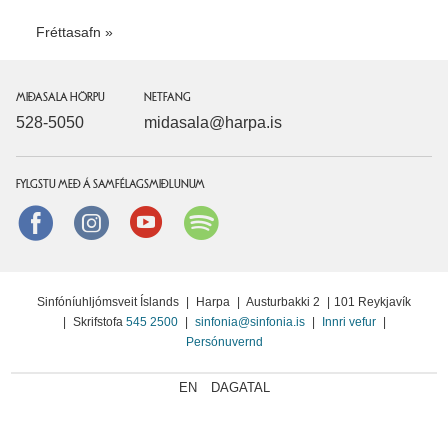
Fréttasafn
MIÐASALA HÖRPU
NETFANG
528-5050
midasala@harpa.is
FYLGSTU MEÐ Á SAMFÉLAGSMIÐLUNUM
Facebook
instagram
Youtube
Spotify
Sinfóníuhljómsveit Íslands
|
Harpa
|
Austurbakki 2
|
101 Reykjavík
|
Skrifstofa
545 2500
|
sinfonia@sinfonia.is
|
Innri vefur
|
Persónuvernd
EN
DAGATAL