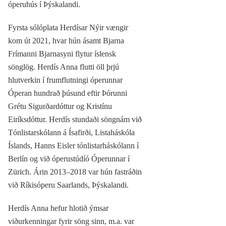
óperuhús í Þýskalandi.
Fyrsta sólóplata Herdísar Nýir vængir
kom út 2021, hvar hún ásamt Bjarna
Frímanni Bjarnasyni flytur íslensk
sönglög. Herdís Anna flutti öll þrjú
hlutverkin í frumflutningi óperunnar
Óperan hundrað þúsund eftir Þórunni
Grétu Sigurðardóttur og Kristínu
Eiríksdóttur. Herdís stundaði söngnám við
Tónlistarskólann á Ísafirði, Listaháskóla
Íslands, Hanns Eisler tónlistarháskólann í
Berlín og við óperustúdíó Óperunnar í
Zürich. Árin 2013–2018 var hún fastráðin
við Ríkisóperu Saarlands, Þýskalandi.
Herdís Anna hefur hlotið ýmsar
viðurkenningar fyrir söng sinn, m.a. var