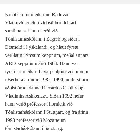
Króatíski hornleikarinn Radovan
Vlatković er einn virtasti hornleikari
samtímans. Hann lærði við
Tónlistarháskólann í Zagreb og síðar í
Detmold í Þýskalandi, og hlaut fyrstu
verðlaun í ýmsum keppnum, meðal annars
ARD-keppninni árið 1983. Hann var
fyrsti hornleikari Útvarpshljómsveitarinnar
í Berlín á árunum 1982–1990, undir stjórn
aðalstjórnendanna Riccardos Chailly og
Vladimirs Ashkenazy. Síðan 1992 hefur
hann verið prófessor í hornleik við
Tónlistarháskólann í Stuttgart, og frá árinu
1998 prófessor við Mozarteum-
tónlistarháskólann í Salzburg.