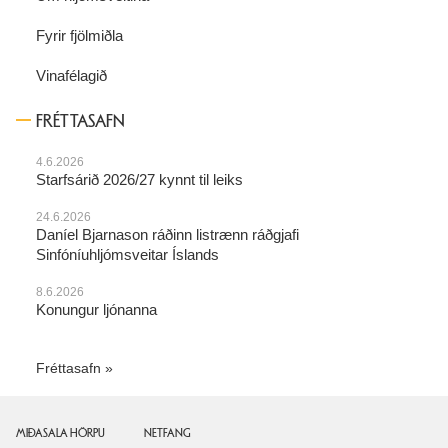
Fyrir fjölmiðla
Vinafélagið
FRÉTTASAFN
4.6.2026
Starfsárið 2026/27 kynnt til leiks
24.6.2026
Daníel Bjarnason ráðinn listrænn ráðgjafi
Sinfóníuhljómsveitar Íslands
8.6.2026
Konungur ljónanna
Fréttasafn
MIÐASALA HÖRPU
NETFANG