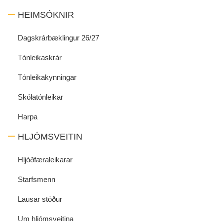
HEIMSÓKNIR
Dagskrárbæklingur 26/27
Tónleikaskrár
Tónleikakynningar
Skólatónleikar
Harpa
HLJÓMSVEITIN
Hljóðfæraleikarar
Starfsmenn
Lausar stöður
Um hljómsveitina