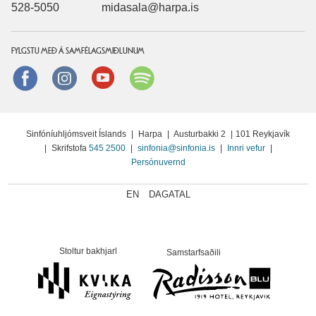
528-5050
midasala@harpa.is
FYLGSTU MEÐ Á SAMFÉLAGSMIÐLUNUM
Facebook
instagram
Youtube
Spotify
Sinfóníuhljómsveit Íslands
|
Harpa
|
Austurbakki 2
|
101 Reykjavík
|
Skrifstofa
545 2500
|
sinfonia@sinfonia.is
|
Innri vefur
|
Persónuvernd
EN
DAGATAL
Stoltur bakhjarl
Samstarfsaðili