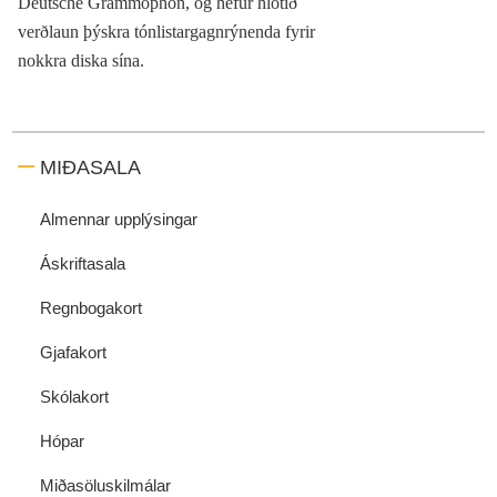
Deutsche Grammophon, og hefur hlotið
verðlaun þýskra tónlistargagnrýnenda fyrir
nokkra diska sína.
MIÐASALA
Almennar upplýsingar
Áskriftasala
Regnbogakort
Gjafakort
Skólakort
Hópar
Miðasöluskilmálar