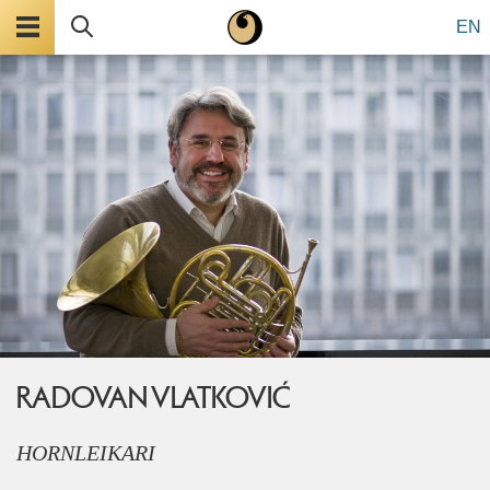
Valmynd
Leita
EN
RADOVAN VLATKOVIĆ
HORNLEIKARI