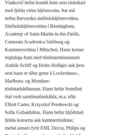
Vlatković hefur komið fram sem einleikari
með fjölda virtra hljómsveita. Þar má
nefna Bæversku sinfóníuhljómsveitina,
Sinfóníuhljómsveitina í Birmingham,
Academy of Saint-Martin-in-the-Fields,
Camerata Academica Salzburg og
Kammersveitina í München. Hann kemur
reglulega fram með tónlistarmönnunum
András Schiff og Heinz Holliger auk þess
sem hann er tíður getur á Lockenhaus-,
Marlboro- og Mondsee-
tónlistarhátíðunum. Hann hefur frumflutt
ótal verk samtímatónskálda, m.a. eftir
Elliott Carter, Krzysztof Penderecki og
Sofiu Gubaidulinu. Hann hefur hljóðritað
fjölda konserta auk kammertónlistar,
meðal annars fyrir EMI, Decca, Philips og