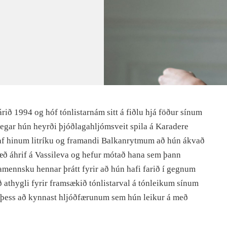
rið 1994 og hóf tónlistarnám sitt á fiðlu hjá föður sínum
Þegar hún heyrði þjóðlagahljómsveit spila á Karadere
 af hinum litríku og framandi Balkanrytmum að hún ákvað
stæð áhrif á Vassileva og hefur mótað hana sem þann
lamennsku hennar þrátt fyrir að hún hafi farið í gegnum
 athygli fyrir framsækið tónlistarval á tónleikum sínum
l þess að kynnast hljóðfærunum sem hún leikur á með