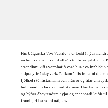
Hin búlgarska Vivi Vassileva er fædd í Þýskalandi á
en hún kemur úr sannkallaðri tónlistarfjölskyldu. 
ströndinni við Svartahafið varð hún svo innblásin
skipta yfir á slagverk. Balkantónlistin hafði djúp
fjölhæfa tónlistarmann sem hún er og litar enn spi
hefðbundið klassískt tónlistarnám. Hún hefur vakið
og býður áheyrendum nýjar og spennandi leiðir ti
frumlegri listrænni nálgun.