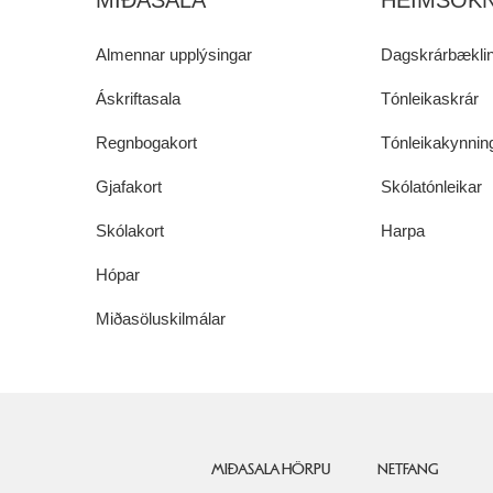
MIÐASALA
HEIMSÓKN
Almennar upplýsingar
Dagskrárbæklin
Áskriftasala
Tónleikaskrár
Regnbogakort
Tónleikakynnin
Gjafakort
Skólatónleikar
Skólakort
Harpa
Hópar
Miðasöluskilmálar
MIÐASALA HÖRPU
NETFANG