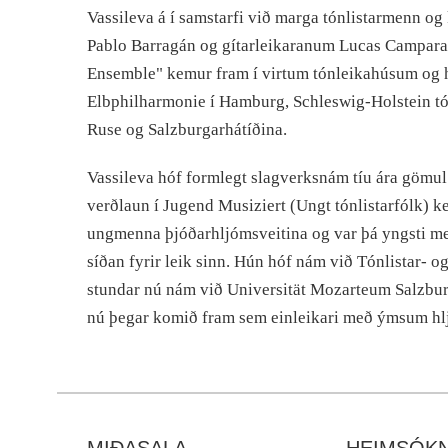
Vassileva á í samstarfi við marga tónlistarmenn o
Pablo Barragán og gítarleikaranum Lucas Campara
Ensemble" kemur fram í virtum tónleikahúsum og h
Elbphilharmonie í Hamburg, Schleswig-Holstein tón
Ruse og Salzburgarhátíðina.
Vassileva hóf formlegt slagverksnám tíu ára gömul 
verðlaun í Jugend Musiziert (Ungt tónlistarfólk) k
ungmenna þjóðarhljómsveitina og var þá yngsti me
síðan fyrir leik sinn. Hún hóf nám við Tónlistar-
stundar nú nám við Universität Mozarteum Salzburg
nú þegar komið fram sem einleikari með ýmsum hl