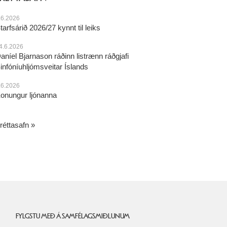
.6.2026
tarfsárið 2026/27 kynnt til leiks
4.6.2026
aníel Bjarnason ráðinn listrænn ráðgjafi
infóníuhljómsveitar Íslands
.6.2026
onungur ljónanna
réttasafn
FYLGSTU MEÐ Á SAMFÉLAGSMIÐLUNUM