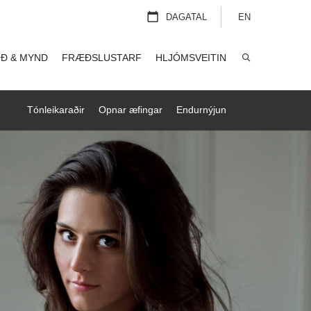
DAGATAL
EN
Ð & MYND
FRÆÐSLUSTARF
HLJÓMSVEITIN
LEITA
Tónleikaraðir
Opnar æfingar
Endurnýjun