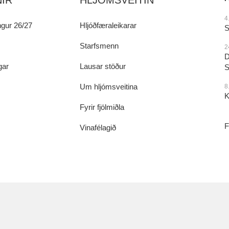
IR
HLJÓMSVEITIN
4
gur 26/27
Hljóðfæraleikarar
S
Starfsmenn
2
D
gar
Lausar stöður
S
Um hljómsveitina
8
K
Fyrir fjölmiðla
F
Vinafélagið