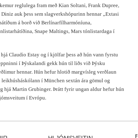
g kemur reglulega fram með Kian Soltani, Frank Dupree,
 Diniz auk þess sem slagverkshópurinn hennar „Extasi
átíðum á borð við Berlínarfílharmóníuna,
listarhátíðina, Snape Maltings, Mars tónlistardaga í
hjá Claudio Estay og í kjölfar þess að hún vann fyrstu
eppninni í Þýskalandi gekk hún til liðs við Þýsku
ðlimur hennar. Hún hefur hlotið margvísleg verðlaun
 og leikhúsháskólann í München sextán ára gömul og
 hjá Martin Grubinger. Þrátt fyrir ungan aldur hefur hún
jómsveitum í Evrópu.