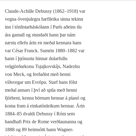
Claude-Achille Debussy (1862–1918) var
vegna óvenjulegra hæfileika sinna tekinn
inn í tónlistarháskólann í París aðeins tíu
ára gamall og stundaði hann þar nám
næstu ellefu árin en meðal kennara hans
var César Franck. Sumrin 1880–1882 var
hann í þjónustu hinnar dularfullu
velgjörðarkonu Tsjajkovskíjs, Nadezhu
von Meck, og ferðaðist með henni
víðsvegar um Evrópu. Starf hans fólst
meðal annars í því að spila með henni
fjórhent, kenna börnum hennar á píanó og
koma fram á einkatónleikum hennar. Árin
1884–85 dvaldi Debussy í Róm sem
handhafi Prix de Rome verðlaunanna og
1888 og 89 heimsótti hann Wagner-