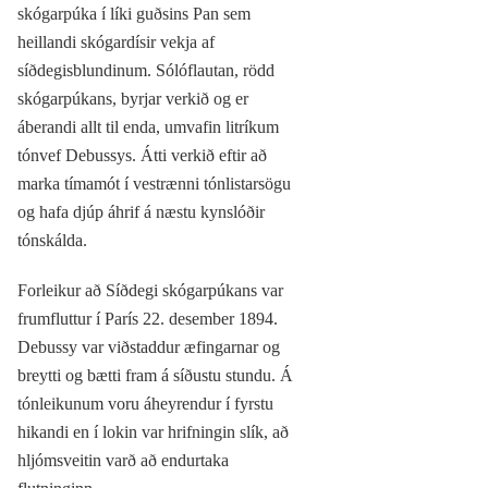
skógarpúka í líki guðsins Pan sem
heillandi skógardísir vekja af
síðdegisblundinum. Sólóflautan, rödd
skógarpúkans, byrjar verkið og er
áberandi allt til enda, umvafin litríkum
tónvef Debussys. Átti verkið eftir að
marka tímamót í vestrænni tónlistarsögu
og hafa djúp áhrif á næstu kynslóðir
tónskálda.
Forleikur að Síðdegi skógarpúkans var
frumfluttur í París 22. desember 1894.
Debussy var viðstaddur æfingarnar og
breytti og bætti fram á síðustu stundu. Á
tónleikunum voru áheyrendur í fyrstu
hikandi en í lokin var hrifningin slík, að
hljómsveitin varð að endurtaka