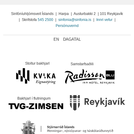
Sinfóníuhljómsveit Íslands
|
Harpa
|
Austurbakki 2
|
101 Reykjavík
|
Skrifstofa
545 2500
|
sinfonia@sinfonia.is
|
Innri vefur
|
Persónuvernd
EN
DAGATAL
Stoltur bakhjarl
Samstarfsaðili
Bakhjarl í flutningum