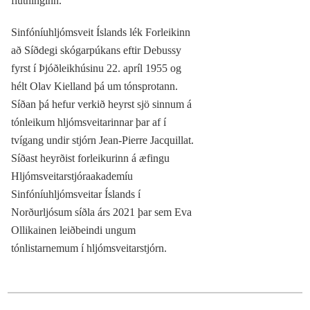
flutninginn.
Sinfóníuhljómsveit Íslands lék Forleikinn
að Síðdegi skógarpúkans eftir Debussy
fyrst í Þjóðleikhúsinu 22. apríl 1955 og
hélt Olav Kielland þá um tónsprotann.
Síðan þá hefur verkið heyrst sjö sinnum á
tónleikum hljómsveitarinnar þar af í
tvígang undir stjórn Jean-Pierre Jacquillat.
Síðast heyrðist forleikurinn á æfingu
Hljómsveitarstjóraakademíu
Sinfóníuhljómsveitar Íslands í
Norðurljósum síðla árs 2021 þar sem Eva
Ollikainen leiðbeindi ungum
tónlistarnemum í hljómsveitarstjórn.