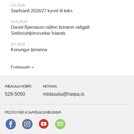
4.6.2026
Starfsárið 2026/27 kynnt til leiks
24.6.2026
Daníel Bjarnason ráðinn listrænn ráðgjafi
Sinfóníuhljómsveitar Íslands
8.6.2026
Konungur ljónanna
Fréttasafn
MIÐASALA HÖRPU
NETFANG
528-5050
midasala@harpa.is
FYLGSTU MEÐ Á SAMFÉLAGSMIÐLUNUM
Facebook
instagram
Youtube
Spotify