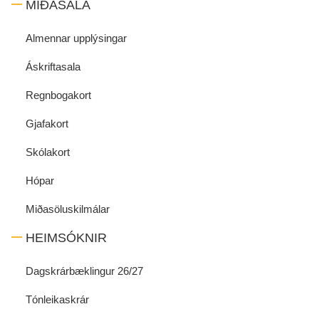
MIÐASALA
Almennar upplýsingar
Áskriftasala
Regnbogakort
Gjafakort
Skólakort
Hópar
Miðasöluskilmálar
HEIMSÓKNIR
Dagskrárbæklingur 26/27
Tónleikaskrár