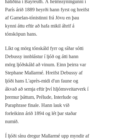
hátíðina í Bayreuth. Á heimssýningunni í
París árið 1889 heyrði hann fyrst og hreifst
af Gamelan-tónistinni frá Jövu en þau
kynni áttu eftir að hafa mikil áhrif á
tónsköpun hans.
Líkt og mörg tónskáld fyrr og síðar sótti
Debussy innblástur í ljóð og átti hann
mörg ljóðskáld að vinum. Einn þeirra var
Stephane Mallarmé. Hreifst Debussy af
ljóði hans L'après-midi d'un faune og
ákvað að semja eftir því hljómsveitarverk í
þremur þáttum, Prélude, Interlude og
Paraphrase finale. Hann lauk við
forleikinn árið 1894 og lét þar staðar
numið.
Í ljóði sínu dregur Mallarmé upp myndir af