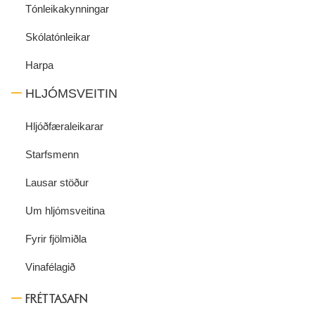
Tónleikakynningar
Skólatónleikar
Harpa
HLJÓMSVEITIN
Hljóðfæraleikarar
Starfsmenn
Lausar stöður
Um hljómsveitina
Fyrir fjölmiðla
Vinafélagið
FRÉTTASAFN