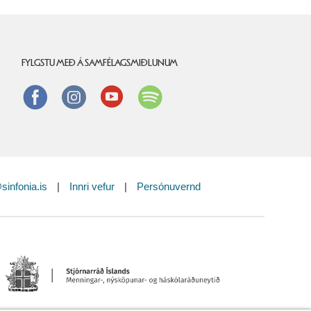
FYLGSTU MEÐ Á SAMFÉLAGSMIÐLUNUM
Facebook
instagram
Youtube
Spotify
sinfonia.is
|
Innri vefur
|
Persónuvernd