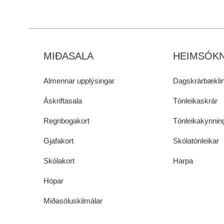
MIÐASALA
HEIMSÓKN
Almennar upplýsingar
Dagskrárbæklin
Áskriftasala
Tónleikaskrár
Regnbogakort
Tónleikakynnin
Gjafakort
Skólatónleikar
Skólakort
Harpa
Hópar
Miðasöluskilmálar