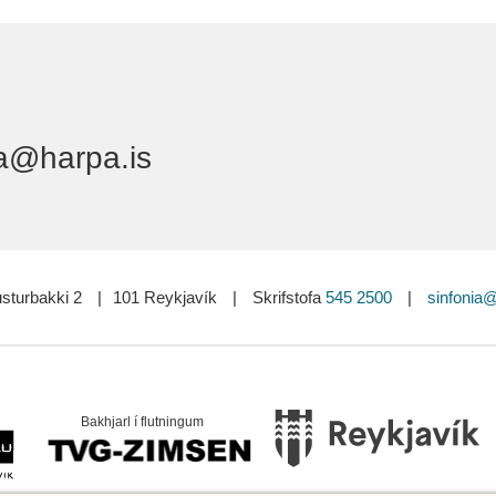
a@harpa.is
sturbakki 2
|
101 Reykjavík
|
Skrifstofa
545 2500
|
sinfonia@
Bakhjarl í flutningum