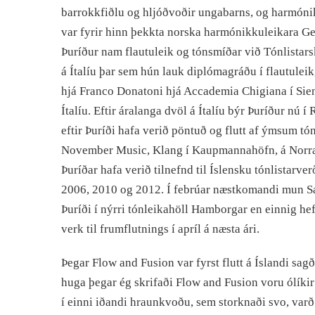
barrokkfiðlu og hljóðvoðir ungabarns, og harmóni
var fyrir hinn þekkta norska harmónikkuleikara G
Þuríður nam flautuleik og tónsmíðar við Tónlistar
á Ítalíu þar sem hún lauk diplómagráðu í flautulei
hjá Franco Donatoni hjá Accademia Chigiana í Sie
Ítalíu. Eftir áralanga dvöl á Ítalíu býr Þuríður nú í
eftir Þuríði hafa verið pöntuð og flutt af ýmsum tó
November Music, Klang í Kaupmannahöfn, á Norr
Þuríðar hafa verið tilnefnd til Íslensku tónlistar
2006, 2010 og 2012. Í febrúar næstkomandi mun Sæun
Þuríði í nýrri tónleikahöll Hamborgar en einnig h
verk til frumflutnings í apríl á næsta ári.
Þegar Flow and Fusion var fyrst flutt á Íslandi sagði
huga þegar ég skrifaði Flow and Fusion voru ólíki
í einni iðandi hraunkvoðu, sem storknaði svo, var