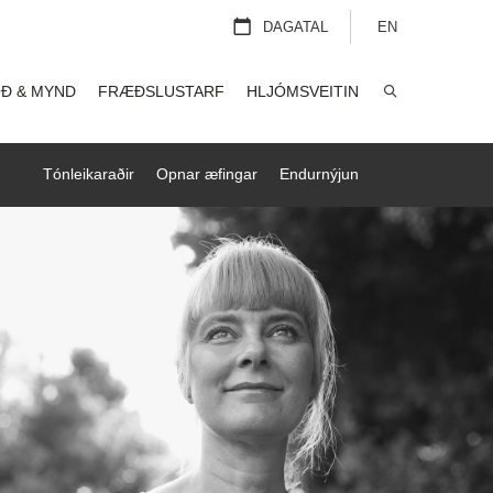
DAGATAL
EN
Ð & MYND
FRÆÐSLUSTARF
HLJÓMSVEITIN
LEITA
Tónleikaraðir
Opnar æfingar
Endurnýjun