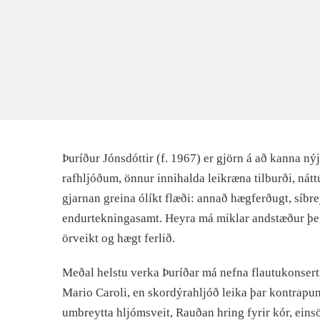
Þuríður Jónsdóttir (f. 1967) er gjörn á að kanna n
rafhljóðum, önnur innihalda leikræna tilburði, nátt
gjarnan greina ólíkt flæði: annað hægferðugt, síbreyt
endurtekningasamt. Heyra má miklar andstæður þega
örveikt og hægt ferlið.
Meðal helstu verka Þuríðar má nefna flautukonserti
Mario Caroli, en skordýrahljóð leika þar kontrapun
umbreytta hljómsveit, Rauðan hring fyrir kór, eins