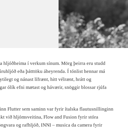
ýja hljóðheima í verkum sínum. Mörg þeirra eru studd
úruhljóð eða þátttöku áheyrenda. Í tónlist hennar má
ilegt og nánast lífrænt, hitt vélrænt, hrátt og
r ólík efni mætast og háværir, snöggir blossar rjúfa
nn Flutter sem saminn var fyrir ítalska flautusnillinginn
kt við hljómsveitina, Flow and Fusion fyrir stóra
öngvara og rafhljóð, INNI – musica da camera fyrir