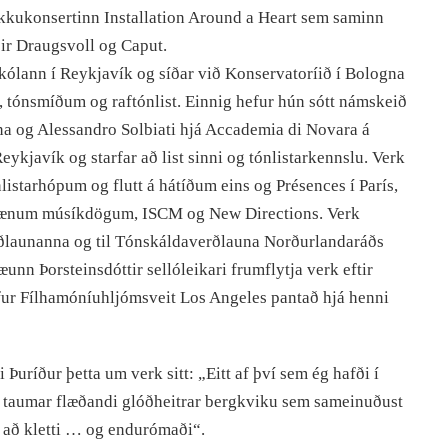
kkukonsertinn Installation Around a Heart sem saminn
eir Draugsvoll og Caput.
skólann í Reykjavík og síðar við Konservatoríið í Bologna
k, tónsmíðum og raftónlist. Einnig hefur hún sótt námskeið
na og Alessandro Solbiati hjá Accademia di Novara á
 Reykjavík og starfar að list sinni og tónlistarkennslu. Verk
nlistarhópum og flutt á hátíðum eins og Présences í París,
ænum músíkdögum, ISCM og New Directions. Verk
verðlaunanna og til Tónskáldaverðlauna Norðurlandaráðs
n Þorsteinsdóttir sellóleikari frumflytja verk eftir
efur Fílhamóníuhljómsveit Los Angeles pantað hjá henni
 Þuríður þetta um verk sitt: „Eitt af því sem ég hafði í
r taumar flæðandi glóðheitrar bergkviku sem sameinuðust
ð að kletti … og endurómaði“.