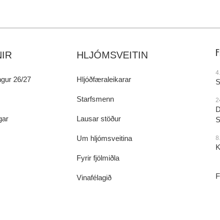
IR
HLJÓMSVEITIN
4
gur 26/27
Hljóðfæraleikarar
S
Starfsmenn
2
D
gar
Lausar stöður
S
Um hljómsveitina
8
K
Fyrir fjölmiðla
F
Vinafélagið