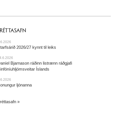
FRÉTTASAFN
.6.2026
tarfsárið 2026/27 kynnt til leiks
4.6.2026
aníel Bjarnason ráðinn listrænn ráðgjafi
infóníuhljómsveitar Íslands
.6.2026
onungur ljónanna
réttasafn