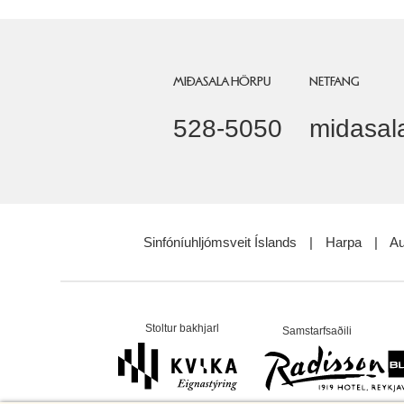
MIÐASALA HÖRPU
NETFANG
528-5050
midasal
Sinfóníuhljómsveit Íslands
|
Harpa
|
Au
Stoltur bakhjarl
Samstarfsaðili