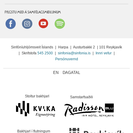
FYLGSTU MEÐ Á SAMFÉLAGSMIÐLUNUM
Facebook
instagram
Youtube
Spotify
Sinfóníuhljómsveit Íslands
|
Harpa
|
Austurbakki 2
|
101 Reykjavík
|
Skrifstofa
545 2500
|
sinfonia@sinfonia.is
|
Innri vefur
|
Persónuvernd
EN
DAGATAL
Stoltur bakhjarl
Samstarfsaðili
Bakhjarl í flutningum