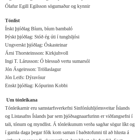
Ólafur Egill Egilsson sögumaður og kynnir
Tónlist
Írskt þjóðlag Bíum, bíum bambaló
Þýskt þjóðlag: Stóð ég úti í tunglsljósi
Ungverskt þjóðlag: Óskasteinar
Árni Thorsteinsson: Kirkjuhvoll
Ingi T. Lárusson: Ó blessuð vertu sumarsól
Jón Ásgeirsson: Tröllaslagur
Jón Leifs: Dýravísur
Enskt þjóðlag: Kópurinn Kobbi
Um tónleikana
Tónleikarnir eru samstarfsverkefni Sinfóníuhljómsveitar Íslands
og Listasafns Íslands þar sem þjóðsagnaarfurinn er viðfangsefni í
tali, tónum og myndlist. Á tónleikunum verða sagðar sögur líkt og
í gamla daga þegar fólk kom saman í baðstofunni til að hlusta á