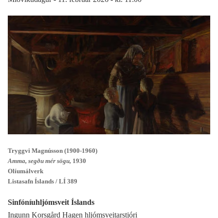
Tryggvi Magnússon (1900-1960)
Amma, segðu mér sögu,
1930
Olíumálverk
Listasafn Íslands / LÍ 389
Sinfóníuhljómsveit Íslands
Ingunn Korsgård Hagen hljómsveitarstjóri