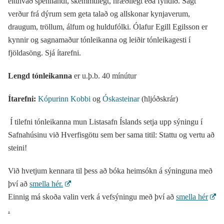
eitthvað spennandi, skemmtilegt, hræðilegt eða fyndið. Sagt
verður frá dýrum sem geta talað og allskonar kynjaverum,
draugum, tröllum, álfum og huldufólki. Ólafur Egill Egilsson er
kynnir og sagnamaður tónleikanna og leiðir tónleikagesti í
fjöldasöng. Sjá ítarefni.
Lengd tónleikanna
er u.þ.b. 40 mínútur
Ítarefni:
Kópurinn Kobbi
og
Óskasteinar
(hljóðskrár)
Í tilefni tónleikanna mun Listasafn Íslands setja upp sýningu í
Safnahúsinu við Hverfisgötu sem ber sama titil: Stattu og vertu að
steini!
Við hvetjum kennara til þess að bóka heimsókn á sýninguna með
því að
smella hér.
Einnig má skoða valin verk á vefsýningu með því að
smella hér
.