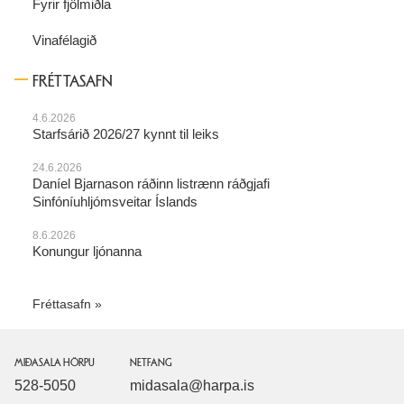
Fyrir fjölmiðla
Vinafélagið
FRÉTTASAFN
4.6.2026
Starfsárið 2026/27 kynnt til leiks
24.6.2026
Daníel Bjarnason ráðinn listrænn ráðgjafi
Sinfóníuhljómsveitar Íslands
8.6.2026
Konungur ljónanna
Fréttasafn
MIÐASALA HÖRPU
NETFANG
528-5050
midasala@harpa.is