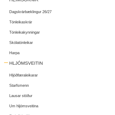
Dagskrárbæklingur 26/27
Tónleikaskrár
Tónleikakynningar
Skólatónleikar
Harpa
HLJÓMSVEITIN
Hljóðfæraleikarar
Starfsmenn
Lausar stöður
Um hljómsveitina