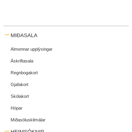
MIÐASALA
Almennar upplýsingar
Áskriftasala
Regnbogakort
Gjafakort
Skólakort
Hópar
Miðasöluskilmálar
HEIMSÓKNIR