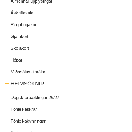
Almennar upplýsingar
Áskriftasala
Regnbogakort
Gjafakort
Skólakort
Hópar
Miðasöluskilmálar
HEIMSÓKNIR
Dagskrárbæklingur 26/27
Tónleikaskrár
Tónleikakynningar