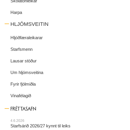
Skólatónleikar
Harpa
HLJÓMSVEITIN
Hljóðfæraleikarar
Starfsmenn
Lausar stöður
Um hljómsveitina
Fyrir fjölmiðla
Vinafélagið
FRÉTTASAFN
4.6.2026
Starfsárið 2026/27 kynnt til leiks