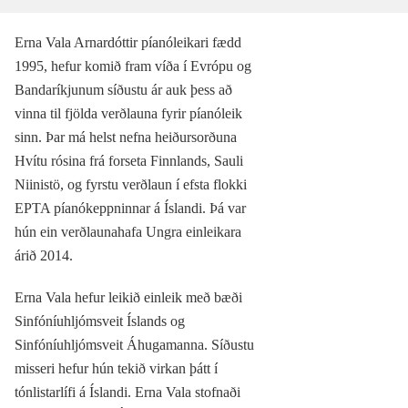
Erna Vala Arnardóttir píanóleikari fædd
1995, hefur komið fram víða í Evrópu og
Bandaríkjunum síðustu ár auk þess að
vinna til fjölda verðlauna fyrir píanóleik
sinn. Þar má helst nefna heiðursorðuna
Hvítu rósina frá forseta Finnlands, Sauli
Niinistö, og fyrstu verðlaun í efsta flokki
EPTA píanókeppninnar á Íslandi. Þá var
hún ein verðlaunahafa Ungra einleikara
árið 2014.
Erna Vala hefur leikið einleik með bæði
Sinfóníuhljómsveit Íslands og
Sinfóníuhljómsveit Áhugamanna. Síðustu
misseri hefur hún tekið virkan þátt í
tónlistarlífi á Íslandi. Erna Vala stofnaði