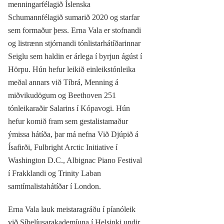
menningarfélagið Íslenska
Schumannfélagið sumarið 2020 og starfar
sem formaður þess. Erna Vala er stofnandi
og listrænn stjórnandi tónlistarhátíðarinnar
Seiglu sem haldin er árlega í byrjun ágúst í
Hörpu. Hún hefur leikið einleikstónleika
meðal annars við Tíbrá, Menning á
miðvikudögum og Beethoven 251
tónleikaraðir Salarins í Kópavogi. Hún
hefur komið fram sem gestalistamaður
ýmissa hátíða, þar má nefna Við Djúpið á
Ísafirði, Fulbright Arctic Initiative í
Washington D.C., Albignac Piano Festival
í Frakklandi og Trinity Laban
samtímalistahátíðar í London.
Erna Vala lauk meistaragráðu í píanóleik
við Síbelíusarakademíuna í Helsinki undir