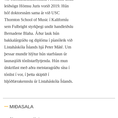
leiðsögn Hömsu Juris vorið 2019. Hún
hóf doktorsnám sama ár við USC
Thornton School of Music í Kaliforníu
sem Fulbright styrkþegi undir handleiðslu
Bernadene Blaha. Áður lauk hún
bakkalárgráðu og diplóma í píanóleik við
Listaháskóla Íslands hjá Peter Máté. Um
þessar mundir hlýtur hún starfslaun úr
launasjóði tónlistarflytjenda. Hún mun
útskrifast með aðra meistaragráðu sína í
tónlist í vor, í þetta skiptið í
hljóðfærakennslu úr Listaháskóla Íslands.
MIÐASALA