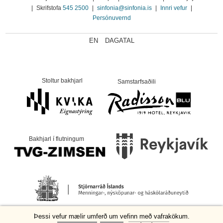
|
Skrifstofa
545 2500
|
sinfonia@sinfonia.is
|
Innri vefur
|
Persónuvernd
EN
DAGATAL
Stoltur bakhjarl
Samstarfsaðili
Bakhjarl í flutningum
Þessi vefur mælir umferð um vefinn með vafrakökum.