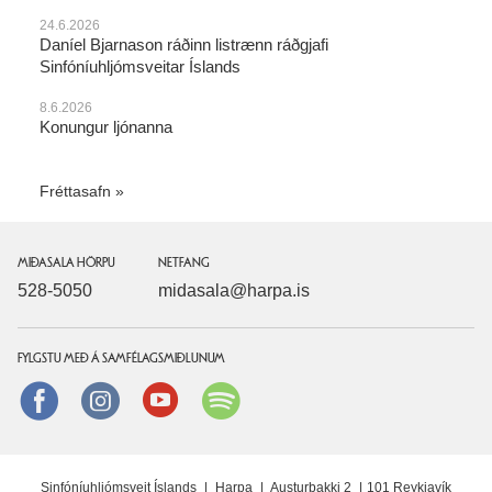
24.6.2026
Daníel Bjarnason ráðinn listrænn ráðgjafi
Sinfóníuhljómsveitar Íslands
8.6.2026
Konungur ljónanna
Fréttasafn
MIÐASALA HÖRPU
NETFANG
528-5050
midasala@harpa.is
FYLGSTU MEÐ Á SAMFÉLAGSMIÐLUNUM
Facebook
instagram
Youtube
Spotify
Sinfóníuhljómsveit Íslands
|
Harpa
|
Austurbakki 2
|
101 Reykjavík