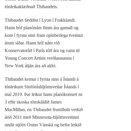
tónleikaklæðnað Thibaudets.
Thibaudet fæddist í Lyon í Frakklandi.
Hann hóf píanónám fimm ára gamall og
kom í fyrsta sinn fram opinberlega tveimur
árum síðar. Hann hóf nám við
Konservatoríið í París tólf ára og vann til
Young Concert Artists verðlaunanna í
New York átján ára að aldri.
Thibaudet kemur í fyrsta sinn á Íslandi á
tónleikum Sinfóníuhljómsveitar Íslands í
maí 2019. Þar leikur hann píanókonsert nr.
3 eftir skoska tónskáldið James
MacMillan, en Thibaudet frumflutti verkið
árið 2011 með Minnesota-hljómsveitinni
undir stjórn Osmo Vänskä og hefur leikið