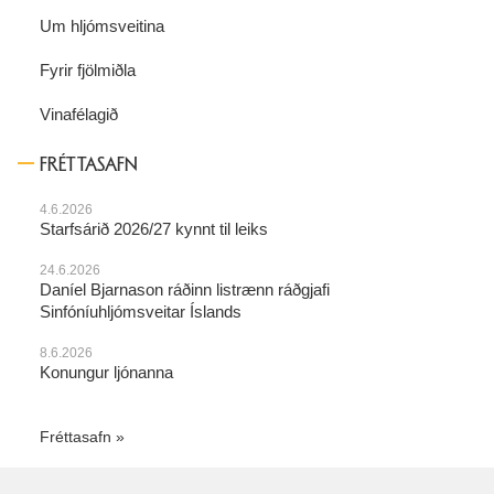
Um hljómsveitina
Fyrir fjölmiðla
Vinafélagið
FRÉTTASAFN
4.6.2026
Starfsárið 2026/27 kynnt til leiks
24.6.2026
Daníel Bjarnason ráðinn listrænn ráðgjafi
Sinfóníuhljómsveitar Íslands
8.6.2026
Konungur ljónanna
Fréttasafn