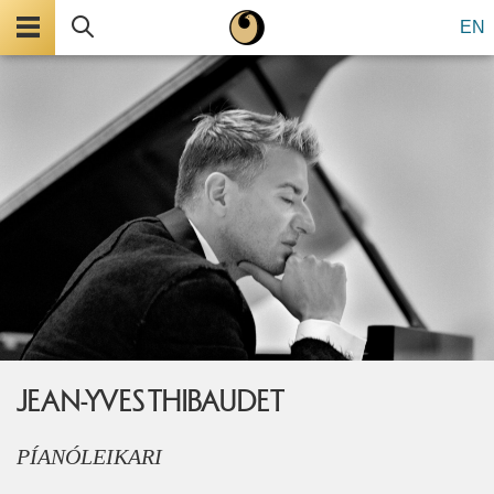
Valmynd
Leita
EN
JEAN-YVES THIBAUDET
PÍANÓLEIKARI