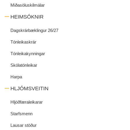
Miðasöluskilmálar
HEIMSÓKNIR
Dagskrárbæklingur 26/27
Tónleikaskrár
Tónleikakynningar
Skólatónleikar
Harpa
HLJÓMSVEITIN
Hljóðfæraleikarar
Starfsmenn
Lausar stöður