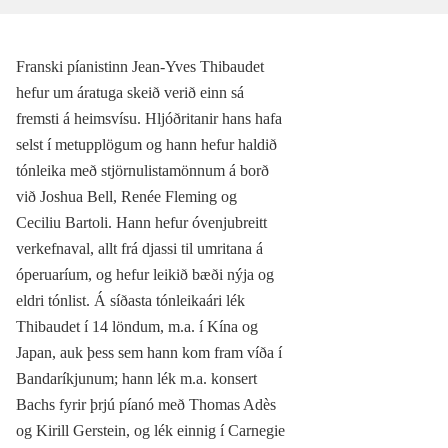
Franski píanistinn Jean-Yves Thibaudet
hefur um áratuga skeið verið einn sá
fremsti á heimsvísu. Hljóðritanir hans hafa
selst í metupplögum og hann hefur haldið
tónleika með stjörnulistamönnum á borð
við Joshua Bell, Renée Fleming og
Ceciliu Bartoli. Hann hefur óvenjubreitt
verkefnaval, allt frá djassi til umritana á
óperuaríum, og hefur leikið bæði nýja og
eldri tónlist. Á síðasta tónleikaári lék
Thibaudet í 14 löndum, m.a. í Kína og
Japan, auk þess sem hann kom fram víða í
Bandaríkjunum; hann lék m.a. konsert
Bachs fyrir þrjú píanó með Thomas Adès
og Kirill Gerstein, og lék einnig í Carnegie