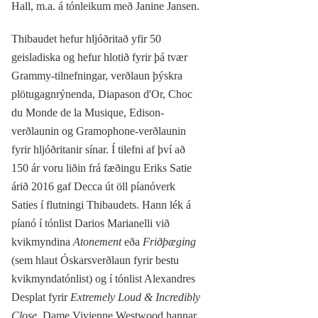
Hall, m.a. á tónleikum með Janine Jansen.
Thibaudet hefur hljóðritað yfir 50
geisladiska og hefur hlotið fyrir þá tvær
Grammy-tilnefningar, verðlaun þýskra
plötugagnrýnenda, Diapason d'Or, Choc
du Monde de la Musique, Edison-
verðlaunin og Gramophone-verðlaunin
fyrir hljóðritanir sínar. Í tilefni af því að
150 ár voru liðin frá fæðingu Eriks Satie
árið 2016 gaf Decca út öll píanóverk
Saties í flutningi Thibaudets. Hann lék á
píanó í tónlist Darios Marianelli við
kvikmyndina
Atonement
eða
Friðþæging
(sem hlaut Óskarsverðlaun fyrir bestu
kvikmyndatónlist) og í tónlist Alexandres
Desplat fyrir
Extremely Loud & Incredibly
Close
. Dame Vivienne Westwood hannar