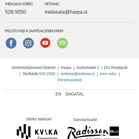
MIÐASALA HÖRPU
NETFANG
528-5050
midasala@harpa.is
FYLGSTU MEÐ Á SAMFÉLAGSMIÐLUNUM
Facebook
instagram
Youtube
Spotify
Sinfóníuhljómsveit Íslands
|
Harpa
|
Austurbakki 2
|
101 Reykjavík
|
Skrifstofa
545 2500
|
sinfonia@sinfonia.is
|
Innri vefur
|
Persónuvernd
EN
DAGATAL
Stoltur bakhjarl
Samstarfsaðili