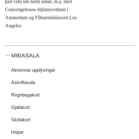
það víða um heim síðan, m.a. með
Concertgebouw-hljómsveitinni í
Amsterdam og Fílharmóníusveit Los
Angeles.
MIÐASALA
Almennar upplýsingar
Áskriftasala
Regnbogakort
Gjafakort
Skólakort
Hópar