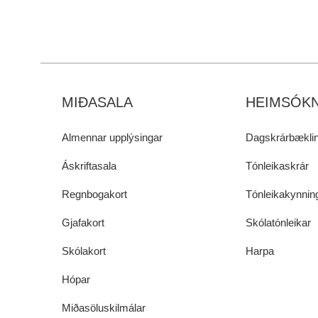
MIÐASALA
HEIMSÓKN
Almennar upplýsingar
Dagskrárbæklin
Áskriftasala
Tónleikaskrár
Regnbogakort
Tónleikakynnin
Gjafakort
Skólatónleikar
Skólakort
Harpa
Hópar
Miðasöluskilmálar