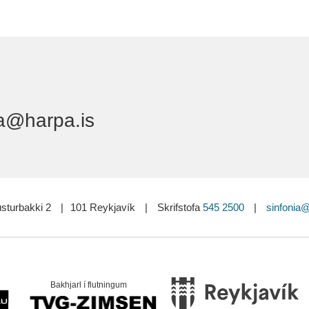
a@harpa.is
sturbakki 2
|
101 Reykjavík
|
Skrifstofa
545 2500
|
sinfonia@
Bakhjarl í flutningum