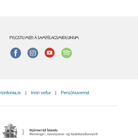
FYLGSTU MEÐ Á SAMFÉLAGSMIÐLUNUM
Facebook
instagram
Youtube
Spotify
sinfonia.is
|
Innri vefur
|
Persónuvernd