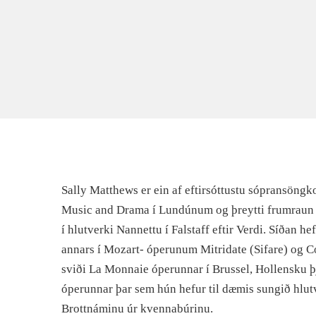
Sally Matthews er ein af eftirsóttustu sópransöng
Music and Drama í Lundúnum og þreytti frumraun 
í hlutverki Nannettu í Falstaff eftir Verdi. Síðan 
annars í Mozart- óperunum Mitridate (Sifare) og Cosi
sviði La Monnaie óperunnar í Brussel, Hollensku 
óperunnar þar sem hún hefur til dæmis sungið hlut
Brottnáminu úr kvennabúrinu.