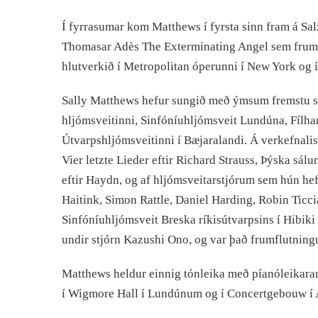
Í fyrrasumar kom Matthews í fyrsta sinn fram á Sal
Thomasar Adès The Exterminating Angel sem frumflu
hlutverkið í Metropolitan óperunni í New York og 
Sally Matthews hefur sungið með ýmsum fremstu s
hljómsveitinni, Sinfóníuhljómsveit Lundúna, Fílh
Útvarpshljómsveitinni í Bæjaralandi. Á verkefnalist
Vier letzte Lieder eftir Richard Strauss, Þýska s
eftir Haydn, og af hljómsveitarstjórum sem hún h
Haitink, Simon Rattle, Daniel Harding, Robin Ticci
Sinfóníuhljómsveit Breska ríkisútvarpsins í Hibiki
undir stjórn Kazushi Ono, og var það frumflutningu
Matthews heldur einnig tónleika með píanóleikar
í Wigmore Hall í Lundúnum og í Concertgebouw í