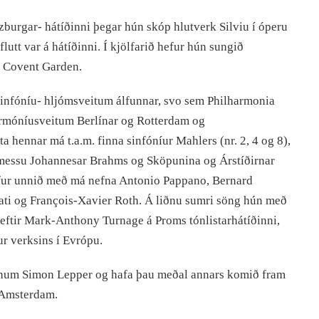
zburgar- hátíðinni þegar hún skóp hlutverk Silviu í óperu
tt var á hátíðinni. Í kjölfarið hefur hún sungið
í Covent Garden.
infóníu- hljómsveitum álfunnar, svo sem Philharmonia
armóníusveitum Berlínar og Rotterdam og
a hennar má t.a.m. finna sinfóníur Mahlers (nr. 2, 4 og 8),
álumessu Johannesar Brahms og Sköpunina og Árstíðirnar
efur unnið með má nefna Antonio Pappano, Bernard
ati og François-Xavier Roth. Á liðnu sumri söng hún með
 eftir Mark-Anthony Turnage á Proms tónlistarhátíðinni,
r verksins í Evrópu.
anum Simon Lepper og hafa þau meðal annars komið fram
 Amsterdam.