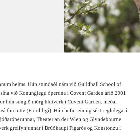
konum heims. Hún stundaði nám við Guildhall School of
sína við Konunglegu óperuna í Covent Garden árið 2001
hefur hún sungið mörg hlutverk í Covent Garden, meðal
̀ fan tutte (Fiordiligi). Hún hefur einnig sést reglulega á
þjóðaróperunnar, Theater an der Wien og Glyndebourne
verk greifynjunnar í Brúðkaupi Fígarós og Konstönzu í