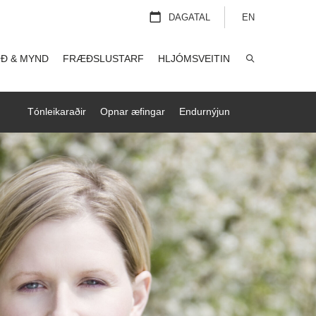
DAGATAL
EN
Ð & MYND
FRÆÐSLUSTARF
HLJÓMSVEITIN
LEITA
Tónleikaraðir
Opnar æfingar
Endurnýjun