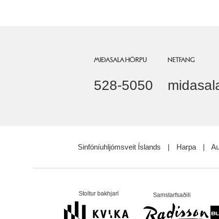
MIÐASALA HÖRPU
NETFANG
528-5050
midasal
Sinfóníuhljómsveit Íslands
|
Harpa
|
Au
Stoltur bakhjarl
Samstarfsaðili