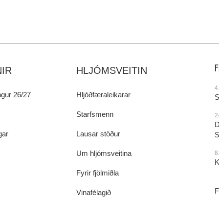
IR
HLJÓMSVEITIN
4
gur 26/27
Hljóðfæraleikarar
S
Starfsmenn
2
D
gar
Lausar stöður
S
Um hljómsveitina
8
K
Fyrir fjölmiðla
F
Vinafélagið