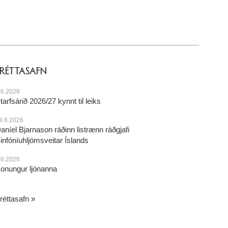
FRÉTTASAFN
.6.2026
tarfsárið 2026/27 kynnt til leiks
4.6.2026
aníel Bjarnason ráðinn listrænn ráðgjafi
infóníuhljómsveitar Íslands
.6.2026
onungur ljónanna
réttasafn