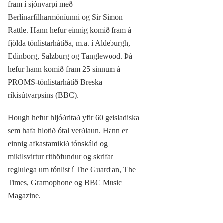
fram í sjónvarpi með
Berlínarfílharmóníunni og Sir Simon
Rattle. Hann hefur einnig komið fram á
fjölda tónlistarhátíða, m.a. í Aldeburgh,
Edinborg, Salzburg og Tanglewood. Þá
hefur hann komið fram 25 sinnum á
PROMS-tónlistarhátíð Breska
ríkisútvarpsins (BBC).
Hough hefur hljóðritað yfir 60 geisladiska
sem hafa hlotið ótal verðlaun. Hann er
einnig afkastamikið tónskáld og
mikilsvirtur rithöfundur og skrifar
reglulega um tónlist í The Guardian, The
Times, Gramophone og BBC Music
Magazine.