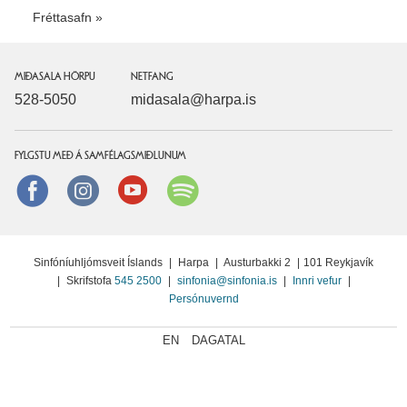
Fréttasafn
MIÐASALA HÖRPU
NETFANG
528-5050
midasala@harpa.is
FYLGSTU MEÐ Á SAMFÉLAGSMIÐLUNUM
Facebook
instagram
Youtube
Spotify
Sinfóníuhljómsveit Íslands
|
Harpa
|
Austurbakki 2
|
101 Reykjavík
|
Skrifstofa
545 2500
|
sinfonia@sinfonia.is
|
Innri vefur
|
Persónuvernd
EN
DAGATAL