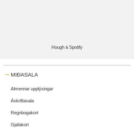
Hough á Spotify
MIÐASALA
Almennar upplýsingar
Áskriftasala
Regnbogakort
Gjafakort