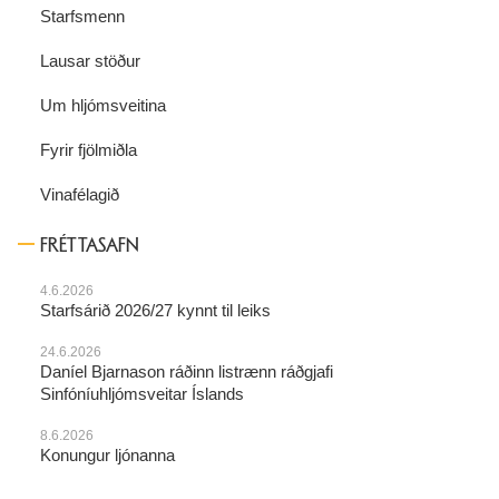
Starfsmenn
Lausar stöður
Um hljómsveitina
Fyrir fjölmiðla
Vinafélagið
FRÉTTASAFN
4.6.2026
Starfsárið 2026/27 kynnt til leiks
24.6.2026
Daníel Bjarnason ráðinn listrænn ráðgjafi
Sinfóníuhljómsveitar Íslands
8.6.2026
Konungur ljónanna