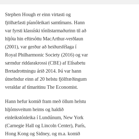
Stephen Hough er einn virtasti og
fjölhæfasti píanóleikari samtímans. Hann
var fyrsti klassíski tónlistarmaðurinn til að
hljóta hin eftirsóttu MacArthur-verðlaun
(2001), var gerður að heiðursfélaga í
Royal Philharmonic Society (2016) og var
sæmdur riddarakrossi (CBE) af Elísabetu
Bretadrottningu árið 2014. Þá var hann
útnefndur einn af 20 helstu fjölfræðingum
veraldar af tímaritinu The Economist.
Hann hefur komið fram með öllum helstu
hljómsveitum heims og haldið
einleikstónleika í Lundúnum, New York
(Carnegie Hall og Lincoln Center), París,
Hong Kong og Sidney, og m.a. komið