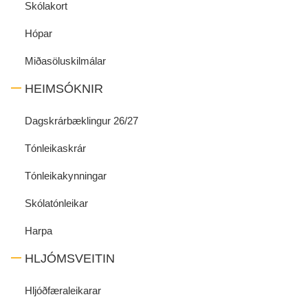
Skólakort
Hópar
Miðasöluskilmálar
HEIMSÓKNIR
Dagskrárbæklingur 26/27
Tónleikaskrár
Tónleikakynningar
Skólatónleikar
Harpa
HLJÓMSVEITIN
Hljóðfæraleikarar