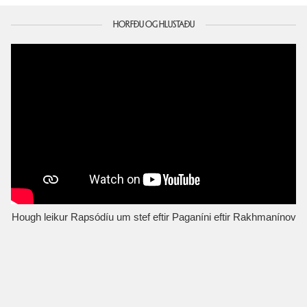
HORFÐU OG HLUSTAÐU
Hough leikur Rapsódíu um stef eftir Paganíni eftir Rakhmanínov