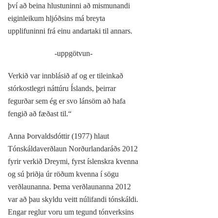
því að beina hlustuninni að mismunandi
eiginleikum hljóðsins má breyta
upplifuninni frá einu andartaki til annars.
-uppgötvun-
Verkið var innblásið af og er tileinkað
stórkostlegri náttúru Íslands, þeirrar
fegurðar sem ég er svo lánsöm að hafa
fengið að fæðast til.“
Anna Þorvaldsdóttir (1977) hlaut
Tónskáldaverðlaun Norðurlandaráðs 2012
fyrir verkið Dreymi, fyrst íslenskra kvenna
og sú þriðja úr röðum kvenna í sögu
verðlaunanna. Þema verðlaunanna 2012
var að þau skyldu veitt núlifandi tónskáldi.
Engar reglur voru um tegund tónverksins