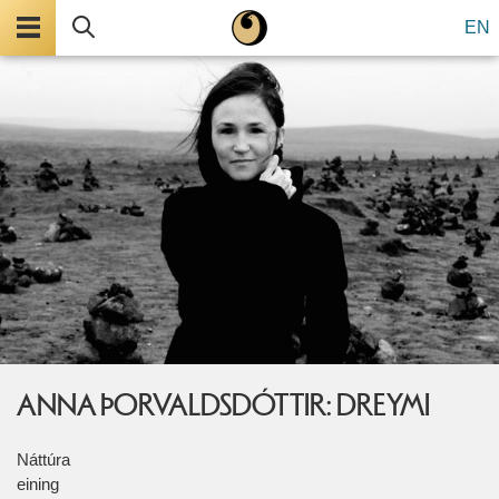
Valmynd
Leita
EN
ANNA ÞORVALDSDÓTTIR: DREYMI
Náttúra
eining