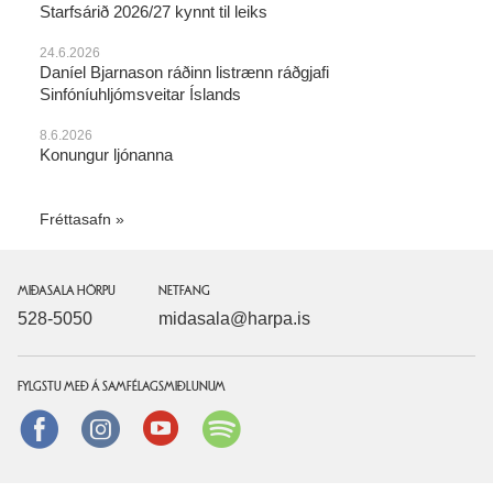
Starfsárið 2026/27 kynnt til leiks
24.6.2026
Daníel Bjarnason ráðinn listrænn ráðgjafi
Sinfóníuhljómsveitar Íslands
8.6.2026
Konungur ljónanna
Fréttasafn
MIÐASALA HÖRPU
NETFANG
528-5050
midasala@harpa.is
FYLGSTU MEÐ Á SAMFÉLAGSMIÐLUNUM
Facebook
instagram
Youtube
Spotify