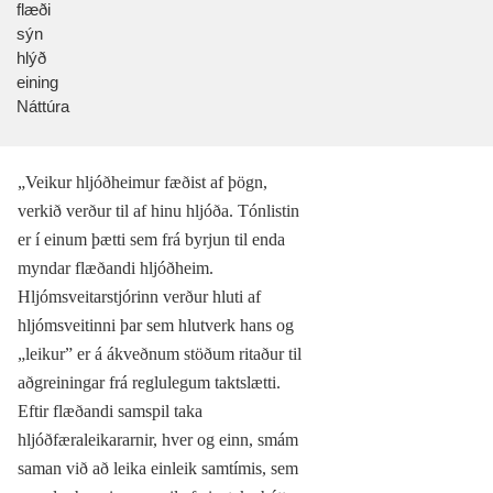
flæði
sýn
hlýð
eining
Náttúra
„Veikur hljóðheimur fæðist af þögn,
verkið verður til af hinu hljóða. Tónlistin
er í einum þætti sem frá byrjun til enda
myndar flæðandi hljóðheim.
Hljómsveitarstjórinn verður hluti af
hljómsveitinni þar sem hlutverk hans og
„leikur” er á ákveðnum stöðum ritaður til
aðgreiningar frá reglulegum taktslætti.
Eftir flæðandi samspil taka
hljóðfæraleikararnir, hver og einn, smám
saman við að leika einleik samtímis, sem