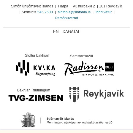
Sinfóníuhljómsveit Íslands
|
Harpa
|
Austurbakki 2
|
101 Reykjavík
|
Skrifstofa
545 2500
|
sinfonia@sinfonia.is
|
Innri vefur
|
Persónuvernd
EN
DAGATAL
Stoltur bakhjarl
Samstarfsaðili
Bakhjarl í flutningum