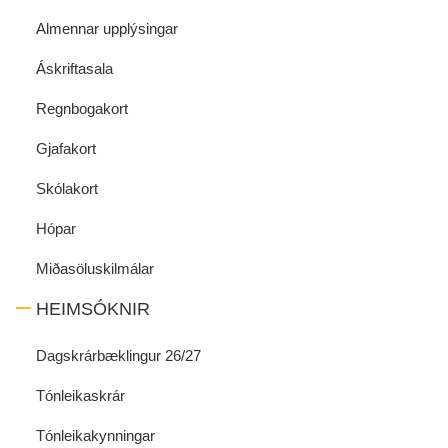
Almennar upplýsingar
Áskriftasala
Regnbogakort
Gjafakort
Skólakort
Hópar
Miðasöluskilmálar
HEIMSÓKNIR
Dagskrárbæklingur 26/27
Tónleikaskrár
Tónleikakynningar