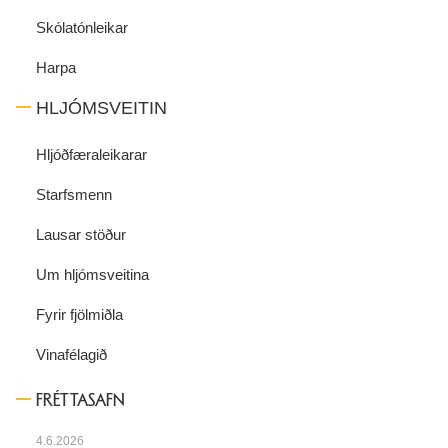
Skólatónleikar
Harpa
HLJÓMSVEITIN
Hljóðfæraleikarar
Starfsmenn
Lausar stöður
Um hljómsveitina
Fyrir fjölmiðla
Vinafélagið
FRÉTTASAFN
4.6.2026