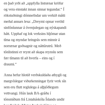
en það yrði að „uppfylla listrænar kröfur
og vera einstakt innan sinnar tegundar.“ Í
rökstuðningi dómnefndar um verkið mátti
meðal annars lesa: „Dreymi opnar veröld
sinfóníunnar á óvenjulegan og nýskapandi
hátt. Upphaf og lok verksins hljómar utan
tíma og myndar hringrás sem minnir á
norrænar goðsagnir og náttúrutrú. Með
tónlistinni er reynt að skapa reynslu sem
fær tímann til að hverfa – eins og í
draumi.“
Anna hefur hlotið verðskuldaða athygli og
margvíslegar viðurkenningar fyrir verk sín
sem eru flutt reglulega á alþjóðlegum
vettvangi. Hún lauk BA-gráðu í
tónsmíðum frá Listaháskóla Íslands undir