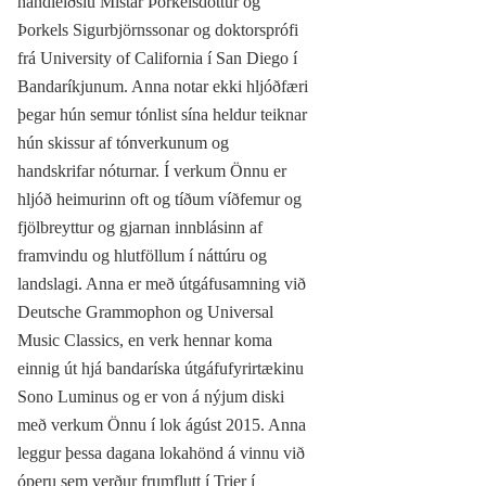
handleiðslu Mistar Þorkelsdóttur og
Þorkels Sigurbjörnssonar og doktorsprófi
frá University of California í San Diego í
Bandaríkjunum. Anna notar ekki hljóðfæri
þegar hún semur tónlist sína heldur teiknar
hún skissur af tónverkunum og
handskrifar nóturnar. Í verkum Önnu er
hljóð­ heimurinn oft og tíðum víðfemur og
fjölbreyttur og gjarnan innblásinn af
framvindu og hlutföllum í náttúru og
landslagi. Anna er með útgáfusamning við
Deutsche Grammophon og Universal
Music Classics, en verk hennar koma
einnig út hjá bandaríska útgáfufyrirtækinu
Sono Luminus og er von á nýjum diski
með verkum Önnu í lok ágúst 2015. Anna
leggur þessa dagana lokahönd á vinnu við
óperu sem verður frumflutt í Trier í