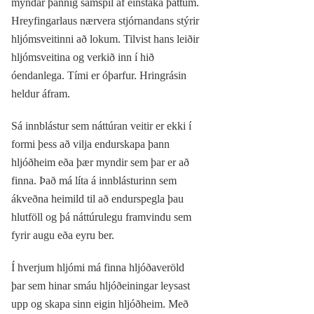
myndar þannig samspil af einstaka þáttum.
Hreyfingarlaus nærvera stjórnandans stýrir
hljómsveitinni að lokum. Tilvist hans leiðir
hljómsveitina og verkið inn í hið
óendanlega. Tími er óþarfur. Hringrásin
heldur áfram.
Sá innblástur sem náttúran veitir er ekki í
formi þess að vilja endurskapa þann
hljóðheim eða þær myndir sem þar er að
finna. Það má líta á innblásturinn sem
ákveðna heimild til að endurspegla þau
hlutföll og þá náttúrulegu framvindu sem
fyrir augu eða eyru ber.
Í hverjum hljómi má finna hljóðaveröld
þar sem hinar smáu hljóðeiningar leysast
upp og skapa sinn eigin hljóðheim. Með