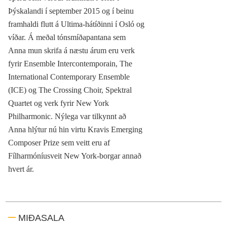
Þýskalandi í september 2015 og í beinu
framhaldi flutt á Ultima-hátíðinni í Osló og
víðar. Á meðal tónsmíðapantana sem
Anna mun skrifa á næstu árum eru verk
fyrir Ensemble Intercontemporain, The
International Contemporary Ensemble
(ICE) og The Crossing Choir, Spektral
Quartet og verk fyrir New York
Philharmonic. Nýlega var tilkynnt að
Anna hlýtur nú hin virtu Kravis Emerging
Composer Prize sem veitt eru af
Fílharmóníusveit New York-borgar annað
hvert ár.
MIÐASALA