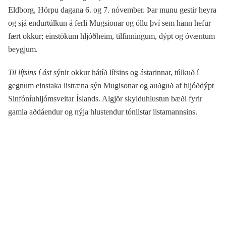
Eldborg, Hörpu dagana 6. og 7. nóvember. Þar munu gestir heyra
og sjá endurtúlkun á ferli Mugsionar og öllu því sem hann hefur
fært okkur; einstökum hljóðheim, tilfinningum, dýpt og óvæntum
beygjum.
Til lífsins í ást
sýnir okkur hátíð lífsins og ástarinnar, túlkuð í
gegnum einstaka listræna sýn Mugisonar og auðguð af hljóðdýpt
Sinfóníuhljómsveitar Íslands. Algjör skylduhlustun bæði fyrir
gamla aðdáendur og nýja hlustendur tónlistar listamannsins.