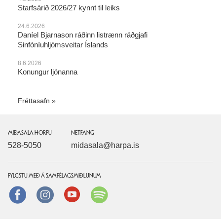
Starfsárið 2026/27 kynnt til leiks
24.6.2026
Daníel Bjarnason ráðinn listrænn ráðgjafi
Sinfóníuhljómsveitar Íslands
8.6.2026
Konungur ljónanna
Fréttasafn
MIÐASALA HÖRPU
NETFANG
528-5050
midasala@harpa.is
FYLGSTU MEÐ Á SAMFÉLAGSMIÐLUNUM
Facebook
instagram
Youtube
Spotify