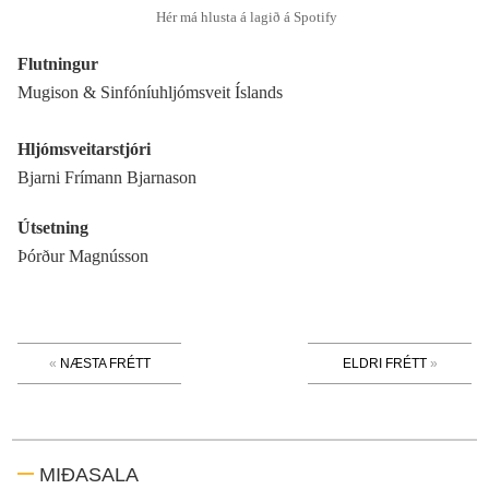
Hér má hlusta á lagið á Spotify
Flutningur
Mugison & Sinfóníuhljómsveit Íslands
Hljómsveitarstjóri
Bjarni Frímann Bjarnason
Útsetning
Þórður Magnússon
NÆSTA FRÉTT
ELDRI FRÉTT
MIÐASALA