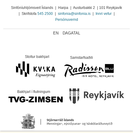
Sinfóníuhljómsveit Íslands
|
Harpa
|
Austurbakki 2
|
101 Reykjavík
|
Skrifstofa
545 2500
|
sinfonia@sinfonia.is
|
Innri vefur
|
Persónuvernd
EN
DAGATAL
Stoltur bakhjarl
Samstarfsaðili
Bakhjarl í flutningum