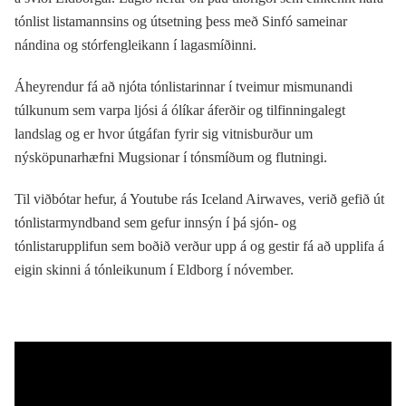
tónlist listamannsins og útsetning þess með Sinfó sameinar
nándina og stórfengleikann í lagasmíðinni.
Áheyrendur fá að njóta tónlistarinnar í tveimur mismunandi
túlkunum sem varpa ljósi á ólíkar áferðir og tilfinningalegt
landslag og er hvor útgáfan fyrir sig vitnisburður um
nýsköpunarhæfni Mugsionar í tónsmíðum og flutningi.
Til viðbótar hefur, á Youtube rás Iceland Airwaves, verið gefið út
tónlistarmyndband sem gefur innsýn í þá sjón- og
tónlistarupplifun sem boðið verður upp á og gestir fá að upplifa á
eigin skinni á tónleikunum í Eldborg í nóvember.