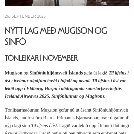
26. SEPTEMBER 2025
NÝTT LAG MEÐ MUGISON OG
SINFÓ
TÓNLEIKAR Í NÓVEMBER
Mugison
og
Sinfóníuhljómsveit
Íslands
gefa út lagið
Til lífsins í
ást í tveimur útgáfum bæði í hljóði og mynd. Til lífsins í ást var
tekið upp í Eldborg, Hörpu í aðdraganda samstarfsverkefnis
Iceland Airwaves 2025, Sinfóníunnar og Mugisons.
Tónlistarmaðurinn Mugsion gefur nú út ásamt Sinfóníuhljómsveit
Íslands, undir stjórn Bjarna Frímanns Bjarnasonar, tvær útgáfur af
nýja lagi sínu
Til lífsins í ást
. Lagið var tekið upp í lifandi flutningi
á sviði Eldborgar. Lagið hefur öll þau tilbrigði sem einkennt hafa