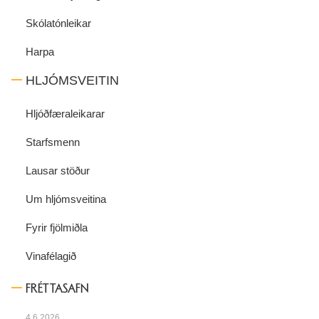
Skólatónleikar
Harpa
HLJÓMSVEITIN
Hljóðfæraleikarar
Starfsmenn
Lausar stöður
Um hljómsveitina
Fyrir fjölmiðla
Vinafélagið
FRÉTTASAFN
4.6.2026