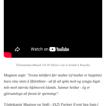
Tónlistarmyndband við
Til lífsins í ást er komið á Youtube
Mugison segir:
"Svona tækifæri fær maður (ef maður er heppinn)
bara einu sinni á lífsleiðinni - að fá að spila með og syngja lögin
mín með stærstu hljómsveit íslands. Sannur heiður - ég er
gjörsamlega að farast úr spenningi”.
Tónleikarnir
Mugison og Sinfó - IA25 Partner Event
fara fram í