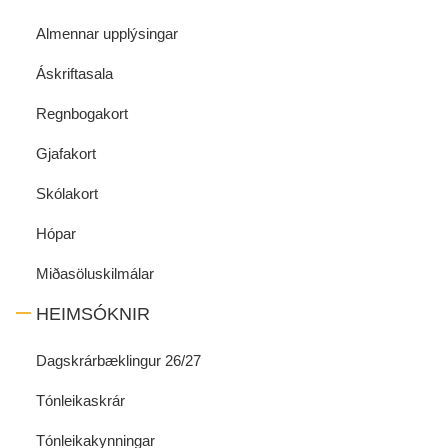
Almennar upplýsingar
Áskriftasala
Regnbogakort
Gjafakort
Skólakort
Hópar
Miðasöluskilmálar
HEIMSÓKNIR
Dagskrárbæklingur 26/27
Tónleikaskrár
Tónleikakynningar