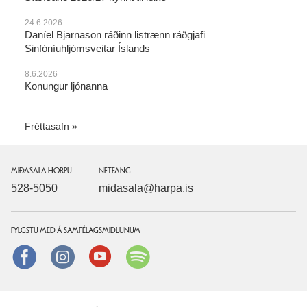
24.6.2026
Daníel Bjarnason ráðinn listrænn ráðgjafi
Sinfóníuhljómsveitar Íslands
8.6.2026
Konungur ljónanna
Fréttasafn
MIÐASALA HÖRPU
NETFANG
528-5050
midasala@harpa.is
FYLGSTU MEÐ Á SAMFÉLAGSMIÐLUNUM
Facebook
instagram
Youtube
Spotify