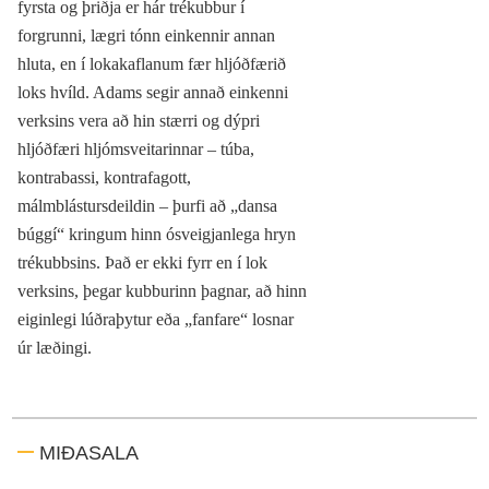
fyrsta og þriðja er hár trékubbur í
forgrunni, lægri tónn einkennir annan
hluta, en í lokakaflanum fær hljóðfærið
loks hvíld. Adams segir annað einkenni
verksins vera að hin stærri og dýpri
hljóðfæri hljómsveitarinnar – túba,
kontrabassi, kontrafagott,
málmblástursdeildin – þurfi að „dansa
búggí“ kringum hinn ósveigjanlega hryn
trékubbsins. Það er ekki fyrr en í lok
verksins, þegar kubburinn þagnar, að hinn
eiginlegi lúðraþytur eða „fanfare“ losnar
úr læðingi.
MIÐASALA