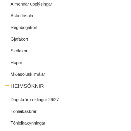
Almennar upplýsingar
Áskriftasala
Regnbogakort
Gjafakort
Skólakort
Hópar
Miðasöluskilmálar
HEIMSÓKNIR
Dagskrárbæklingur 26/27
Tónleikaskrár
Tónleikakynningar