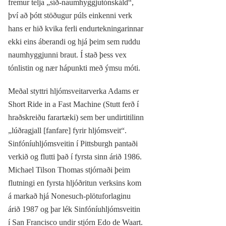
fremur telja „síð-naumhyggjutónskáld“,
því að þótt stöðugur púls einkenni verk
hans er hið kvika ferli endurtekningarinnar
ekki eins áberandi og hjá þeim sem ruddu
naumhyggjunni braut. Í stað þess vex
tónlistin og nær hápunkti með ýmsu móti.
Meðal styttri hljómsveitarverka Adams er
Short Ride in a Fast Machine (Stutt ferð í
hraðskreiðu farartæki) sem ber undirtitilinn
„lúðragjall [fanfare] fyrir hljómsveit“.
Sinfóníuhljómsveitin í Pittsburgh pantaði
verkið og flutti það í fyrsta sinn árið 1986.
Michael Tilson Thomas stjórnaði þeim
flutningi en fyrsta hljóðritun verksins kom
á markað hjá Nonesuch-plötuforlaginu
árið 1987 og þar lék Sinfóníuhljómsveitin
í San Francisco undir stjórn Edo de Waart.