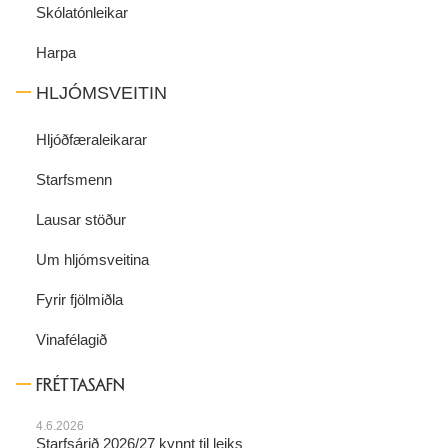
Skólatónleikar
Harpa
HLJÓMSVEITIN
Hljóðfæraleikarar
Starfsmenn
Lausar stöður
Um hljómsveitina
Fyrir fjölmiðla
Vinafélagið
FRÉTTASAFN
4.6.2026
Starfsárið 2026/27 kynnt til leiks