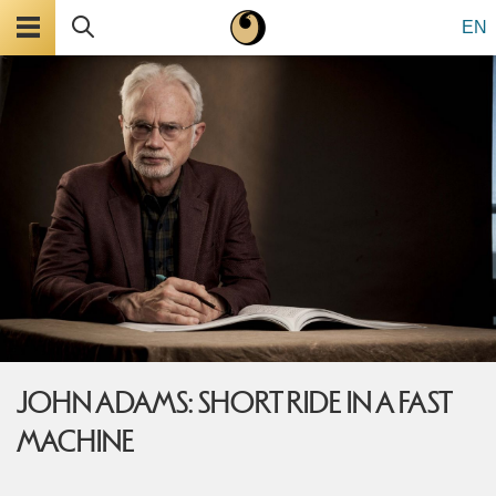
Valmynd
Leita
EN
JOHN ADAMS: SHORT RIDE IN A FAST
MACHINE