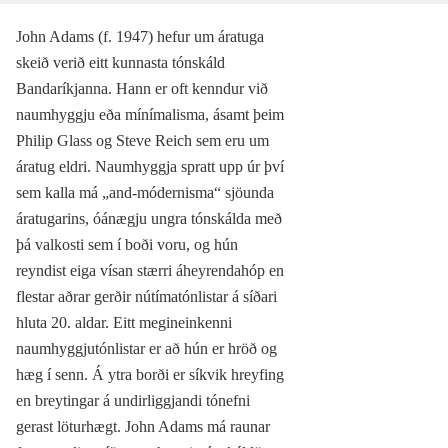
John Adams (f. 1947) hefur um áratuga
skeið verið eitt kunnasta tónskáld
Bandaríkjanna. Hann er oft kenndur við
naumhyggju eða mínímalisma, ásamt þeim
Philip Glass og Steve Reich sem eru um
áratug eldri. Naumhyggja spratt upp úr því
sem kalla má „and-módernisma“ sjöunda
áratugarins, óánægju ungra tónskálda með
þá valkosti sem í boði voru, og hún
reyndist eiga vísan stærri áheyrendahóp en
flestar aðrar gerðir nútímatónlistar á síðari
hluta 20. aldar. Eitt megineinkenni
naumhyggjutónlistar er að hún er hröð og
hæg í senn. Á ytra borði er síkvik hreyfing
en breytingar á undirliggjandi tónefni
gerast löturhægt. John Adams má raunar