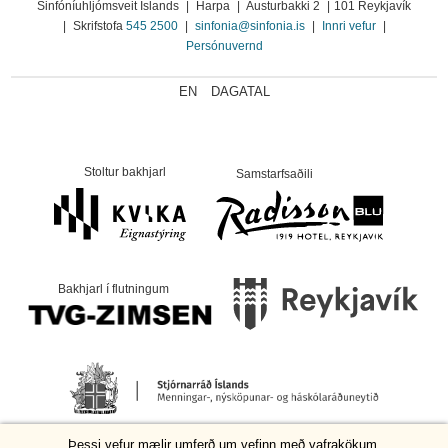
Sinfóníuhljómsveit Íslands
|
Harpa
|
Austurbakki 2
|
101 Reykjavík
|
Skrifstofa
545 2500
|
sinfonia@sinfonia.is
|
Innri vefur
|
Persónuvernd
EN
DAGATAL
Stoltur bakhjarl
Samstarfsaðili
Bakhjarl í flutningum
Þessi vefur mælir umferð um vefinn með vafrakökum.