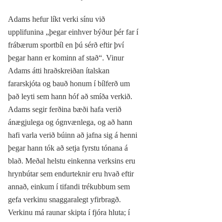
Adams hefur líkt verki sínu við
upplifunina „þegar einhver býður þér far í
frábærum sportbíl en þú sérð eftir því
þegar hann er kominn af stað“. Vinur
Adams átti hraðskreiðan ítalskan
fararskjóta og bauð honum í bílferð um
það leyti sem hann hóf að smíða verkið.
Adams segir ferðina bæði hafa verið
ánægjulega og ógnvænlega, og að hann
hafi varla verið búinn að jafna sig á henni
þegar hann tók að setja fyrstu tónana á
blað. Meðal helstu einkenna verksins eru
hrynbútar sem endurteknir eru hvað eftir
annað, einkum í tifandi trékubbum sem
gefa verkinu snaggaralegt yfirbragð.
Verkinu má raunar skipta í fjóra hluta; í