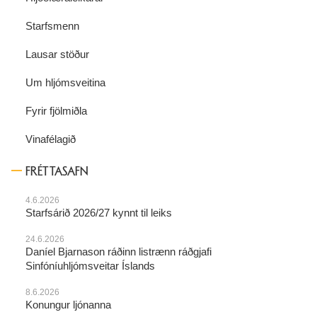
Starfsmenn
Lausar stöður
Um hljómsveitina
Fyrir fjölmiðla
Vinafélagið
FRÉTTASAFN
4.6.2026
Starfsárið 2026/27 kynnt til leiks
24.6.2026
Daníel Bjarnason ráðinn listrænn ráðgjafi
Sinfóníuhljómsveitar Íslands
8.6.2026
Konungur ljónanna