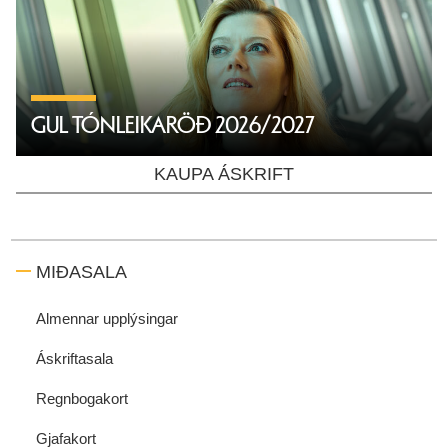
GUL TÓNLEIKARÖÐ 2026/2027
KAUPA ÁSKRIFT
MIÐASALA
Almennar upplýsingar
Áskriftasala
Regnbogakort
Gjafakort