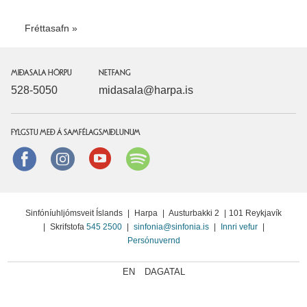
Fréttasafn
MIÐASALA HÖRPU
NETFANG
528-5050
midasala@harpa.is
FYLGSTU MEÐ Á SAMFÉLAGSMIÐLUNUM
Facebook
instagram
Youtube
Spotify
Sinfóníuhljómsveit Íslands
|
Harpa
|
Austurbakki 2
|
101 Reykjavík
|
Skrifstofa
545 2500
|
sinfonia@sinfonia.is
|
Innri vefur
|
Persónuvernd
EN
DAGATAL