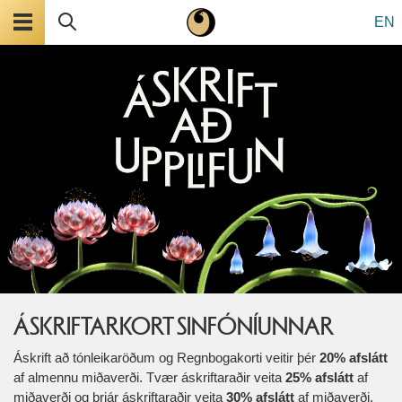
Valmynd
Leita
EN
ÁSKRIFTARKORT SINFÓNÍUNNAR
Áskrift að tónleikaröðum og Regnbogakorti veitir þér
20% afslátt
af almennu miðaverði. Tvær áskriftaraðir veita
25% afslátt
af
miðaverði og þrjár áskriftaraðir veita
30% afslátt
af miðaverði.