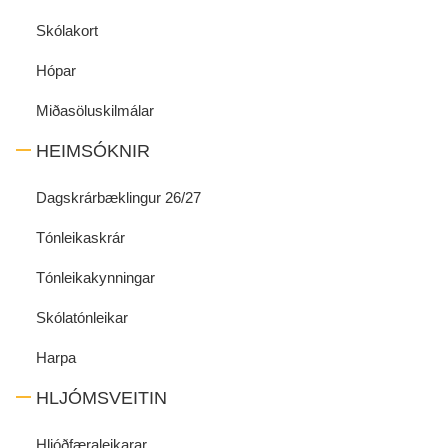
Skólakort
Hópar
Miðasöluskilmálar
HEIMSÓKNIR
Dagskrárbæklingur 26/27
Tónleikaskrár
Tónleikakynningar
Skólatónleikar
Harpa
HLJÓMSVEITIN
Hljóðfæraleikarar