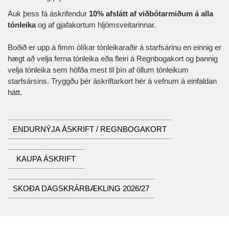
Auk þess fá áskrifendur
10% afslátt af viðbótarmiðum á alla
tónleika
og af gjafakortum hljómsveitarinnar.
Boðið er upp á fimm ólíkar tónleikaraðir á starfsárinu en einnig er
hægt að velja ferna tónleika eða fleiri á Regnbogakort og þannig
velja tónleika sem höfða mest til þín af öllum tónleikum
starfsársins. Tryggðu þér áskriftarkort hér á vefnum á einfaldan
hátt.
ENDURNÝJA ÁSKRIFT / REGNBOGAKORT
KAUPA ÁSKRIFT
SKOÐA DAGSKRÁRBÆKLING 2026/27