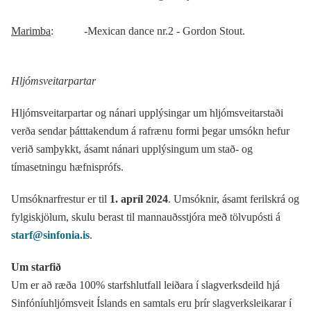
Marimba
: -Mexican dance nr.2 - Gordon Stout.
Hljómsveitarpartar
Hljómsveitarpartar og nánari upplýsingar um hljómsveitarstaði
verða sendar þátttakendum á rafrænu formi þegar umsókn hefur
verið samþykkt, ásamt nánari upplýsingum um stað- og
tímasetningu hæfnisprófs.
Umsóknarfrestur er til
1. apríl 2024
. Umsóknir, ásamt ferilskrá og
fylgiskjölum, skulu berast til mannauðsstjóra með tölvupósti á
starf@sinfonia.is
.
Um starfið
Um er að ræða 100% starfshlutfall leiðara í slagverksdeild hjá
Sinfóníuhljómsveit Íslands en samtals eru þrír slagverksleikarar í