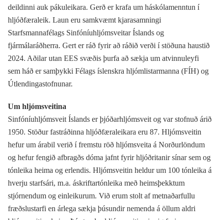
deildinni auk pákuleikara. Gerð er krafa um háskólamenntun í
hljóðfæraleik. Laun eru samkvæmt kjarasamningi
Starfsmannafélags Sinfóníuhljómsveitar Íslands og
fjármálaráðherra. Gert er ráð fyrir að ráðið verði í stöðuna haustið
2024. Aðilar utan EES svæðis þurfa að sækja um atvinnuleyfi
sem háð er samþykki Félags íslenskra hljómlistarmanna (FÍH) og
Útlendingastofnunar.
Um hljómsveitina
Sinfóníuhljómsveit Íslands er þjóðarhljómsveit og var stofnuð árið
1950. Stöður fastráðinna hljóðfæraleikara eru 87. Hljómsveitin
hefur um árabil verið í fremstu röð hljómsveita á Norðurlöndum
og hefur fengið afbragðs dóma jafnt fyrir hljóðritanir sínar sem og
tónleika heima og erlendis. Hljómsveitin heldur um 100 tónleika á
hverju starfsári, m.a. áskriftartónleika með heimsþekktum
stjórnendum og einleikurum. Við erum stolt af metnaðarfullu
fræðslustarfi en árlega sækja þúsundir nemenda á öllum aldri