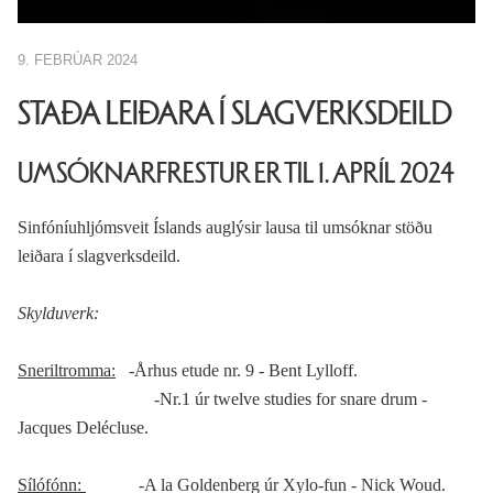
9. FEBRÚAR 2024
STAÐA LEIÐARA Í SLAGVERKSDEILD
UMSÓKNARFRESTUR ER TIL 1. APRÍL 2024
Sinfóníuhljómsveit Íslands auglýsir lausa til umsóknar stöðu
leiðara í slagverksdeild.
Skylduverk:
Sneriltromma:
-Århus etude nr. 9 - Bent Lylloff.
-Nr.1 úr twelve studies for snare drum -
Jacques Delécluse.
Sílófónn:
-A la Goldenberg úr Xylo-fun - Nick Woud.