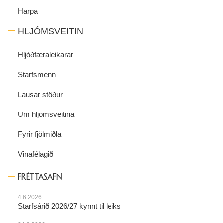
Harpa
HLJÓMSVEITIN
Hljóðfæraleikarar
Starfsmenn
Lausar stöður
Um hljómsveitina
Fyrir fjölmiðla
Vinafélagið
FRÉTTASAFN
4.6.2026
Starfsárið 2026/27 kynnt til leiks