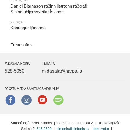
24.6.2026
Daníel Bjarnason ráðinn listrænn ráðgjafi
Sinfóníuhljómsveitar Íslands
8.6.2026
Konungur ljónanna
Fréttasafn
MIÐASALA HÖRPU
NETFANG
528-5050
midasala@harpa.is
FYLGSTU MEÐ Á SAMFÉLAGSMIÐLUNUM
Facebook
instagram
Youtube
Spotify
Sinfóníuhljómsveit Íslands
|
Harpa
|
Austurbakki 2
|
101 Reykjavík
|
Skrifstofa
545 2500
|
sinfonia@sinfonia.is
|
Innri vefur
|