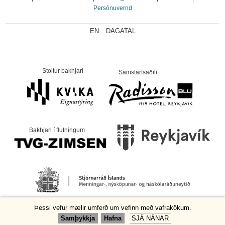
Persónuvernd
EN
DAGATAL
Stoltur bakhjarl
Samstarfsaðili
Bakhjarl í flutningum
Þessi vefur mælir umferð um vefinn með vafrakökum.
Samþykkja
Hafna
SJÁ NÁNAR