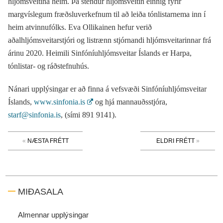
hljómsveitina heim. Þá stendur hljómsveitin einnig fyrir
margvíslegum fræðsluverkefnum til að leiða tónlistarnema inn í
heim atvinnufólks. Eva Ollikainen hefur verið
aðalhljómsveitarstjóri og listrænn stjórnandi hljómsveitarinnar frá
árinu 2020. Heimili Sinfóníuhljómsveitar Íslands er Harpa,
tónlistar- og ráðstefnuhús.
Nánari upplýsingar er að finna á vefsvæði Sinfóníuhljómsveitar
Íslands,
www.sinfonia.is
og hjá mannauðsstjóra,
starf@sinfonia.is
, (sími 891 9141).
NÆSTA FRÉTT
ELDRI FRÉTT
MIÐASALA
Almennar upplýsingar