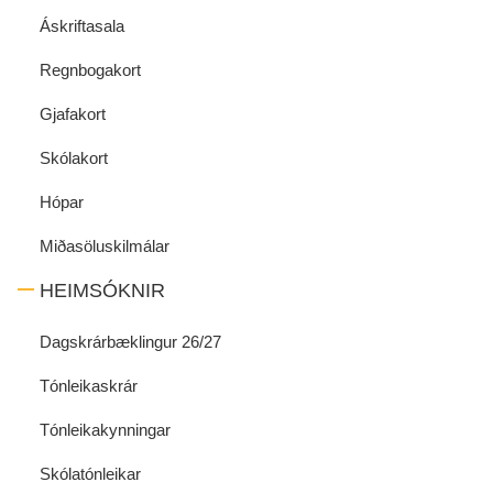
Áskriftasala
Regnbogakort
Gjafakort
Skólakort
Hópar
Miðasöluskilmálar
HEIMSÓKNIR
Dagskrárbæklingur 26/27
Tónleikaskrár
Tónleikakynningar
Skólatónleikar