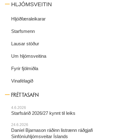
HLJÓMSVEITIN
Hljóðfæraleikarar
Starfsmenn
Lausar stöður
Um hljómsveitina
Fyrir fjölmiðla
Vinafélagið
FRÉTTASAFN
4.6.2026
Starfsárið 2026/27 kynnt til leiks
24.6.2026
Daníel Bjarnason ráðinn listrænn ráðgjafi
Sinfóníuhljómsveitar Íslands