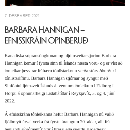
7. DESEMBER 2021
BARBARA HANNIGAN –
EFNISSKRÁIN OPINBERUÐ
Kanadíska sópransöngkonan og hljómsveitarstjórinn Barbara
Hannigan kemur í fyrsta sinn til Íslands næsta voru- og er víst að
tónleikar þessarar frábæru tónlistarkonu verða stórviðburður í
tónlistarlífinu. Barbara Hannigan stjórnar og syngur með
Sinfóníuhljómsveit Íslands á tvennum tónleikum í Eldborg í
Hörpu á opnunarhelgi Listahátíðar í Reykjavík, 3. og 4. júní
2022.
Á efnisskrána tónleikanna hefur Barbara Hannigan nú valið
fjölbreytt úrval verka frá fyrstu áratugum 20. aldar, allt frá
heillandi síðrómantík yfir í hressilega sveiflu Broadway-