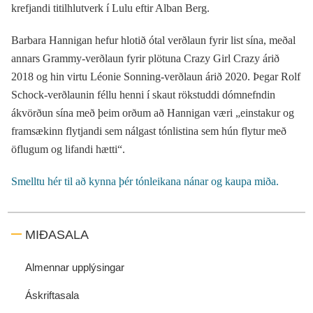
krefjandi titilhlutverk í Lulu eftir Alban Berg.
Barbara Hannigan hefur hlotið ótal verðlaun fyrir list sína, meðal
annars Grammy-verðlaun fyrir plötuna Crazy Girl Crazy árið
2018 og hin virtu Léonie Sonning-verðlaun árið 2020. Þegar Rolf
Schock-verðlaunin féllu henni í skaut rökstuddi dómnefndin
ákvörðun sína með þeim orðum að Hannigan væri „einstakur og
framsækinn flytjandi sem nálgast tónlistina sem hún flytur með
öflugum og lifandi hætti“.
Smelltu hér til að kynna þér tónleikana nánar og kaupa miða.
MIÐASALA
Almennar upplýsingar
Áskriftasala