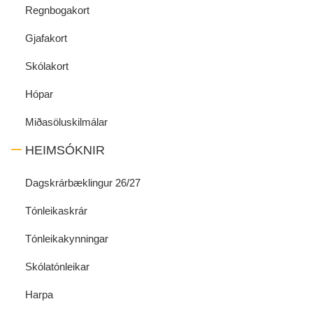
Regnbogakort
Gjafakort
Skólakort
Hópar
Miðasöluskilmálar
HEIMSÓKNIR
Dagskrárbæklingur 26/27
Tónleikaskrár
Tónleikakynningar
Skólatónleikar
Harpa