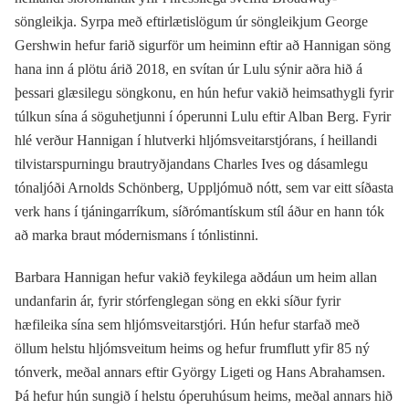
söngleikja. Syrpa með eftirlætislögum úr söngleikjum George
Gershwin hefur farið sigurför um heiminn eftir að Hannigan söng
hana inn á plötu árið 2018, en svítan úr Lulu sýnir aðra hið á
þessari glæsilegu söngkonu, en hún hefur vakið heimsathygli fyrir
túlkun sína á söguhetjunni í óperunni Lulu eftir Alban Berg. Fyrir
hlé verður Hannigan í hlutverki hljómsveitarstjórans, í heillandi
tilvistarspurningu brautryðjandans Charles Ives og dásamlegu
tónaljóði Arnolds Schönberg, Uppljómuð nótt, sem var eitt síðasta
verk hans í tjáningarríkum, síðrómantískum stíl áður en hann tók
að marka braut módernismans í tónlistinni.
Barbara Hannigan hefur vakið feykilega aðdáun um heim allan
undanfarin ár, fyrir stórfenglegan söng en ekki síður fyrir
hæfileika sína sem hljómsveitarstjóri. Hún hefur starfað með
öllum helstu hljómsveitum heims og hefur frumflutt yfir 85 ný
tónverk, meðal annars eftir György Ligeti og Hans Abrahamsen.
Þá hefur hún sungið í helstu óperuhúsum heims, meðal annars hið