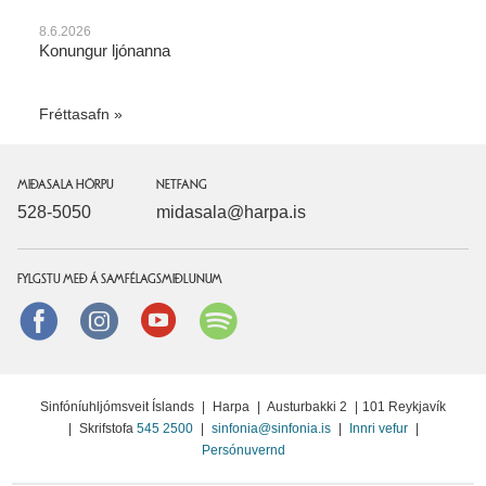
8.6.2026
Konungur ljónanna
Fréttasafn
MIÐASALA HÖRPU
NETFANG
528-5050
midasala@harpa.is
FYLGSTU MEÐ Á SAMFÉLAGSMIÐLUNUM
Facebook
instagram
Youtube
Spotify
Sinfóníuhljómsveit Íslands
|
Harpa
|
Austurbakki 2
|
101 Reykjavík
|
Skrifstofa
545 2500
|
sinfonia@sinfonia.is
|
Innri vefur
|
Persónuvernd