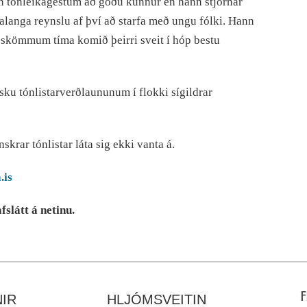
nn tónleikagestum að góðu kunnur en hann stjórnar
alanga reynslu af því að starfa með ungu fólki. Hann
skömmum tíma komið þeirri sveit í hóp bestu
sku tónlistarverðlaununum í flokki sígildrar
krar tónlistar láta sig ekki vanta á.
.is
slátt á netinu.
IR
HLJÓMSVEITIN