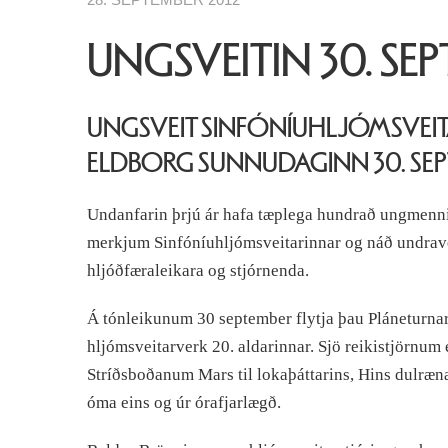
UNGSVEITIN 30. SEP
UNGSVEIT SINFÓNÍUHLJÓMSVEITA
ELDBORG SUNNUDAGINN 30. SEPT
Undanfarin þrjú ár hafa tæplega hundrað ungmenni 
merkjum Sinfóníuhljómsveitarinnar og náð undrav
hljóðfæraleikara og stjórnenda.
Á tónleikunum 30 september flytja þau Pláneturnar 
hljómsveitarverk 20. aldarinnar. Sjö reikistjörnum e
Stríðsboðanum Mars til lokaþáttarins, Hins dulræn
óma eins og úr órafjarlægð.