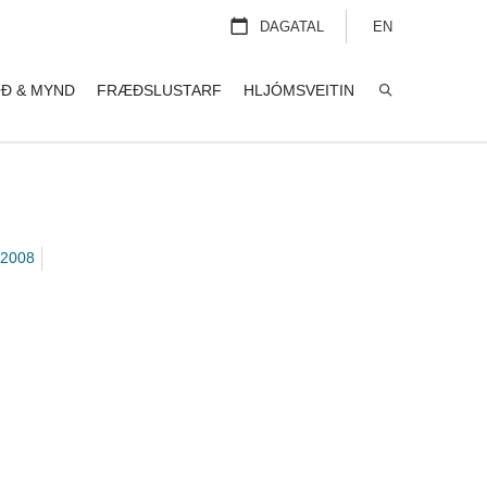
DAGATAL
EN
Ð & MYND
FRÆÐSLUSTARF
HLJÓMSVEITIN
LEITA
2008