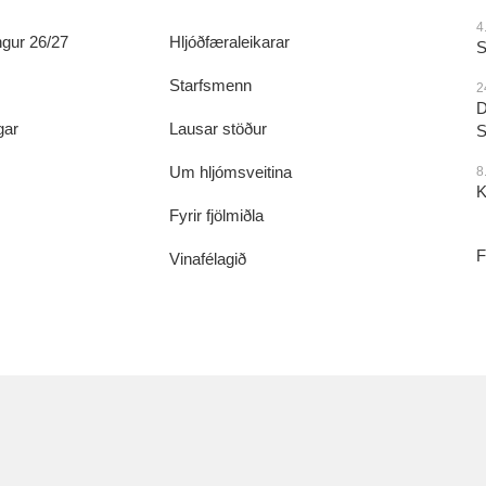
4
gur 26/27
Hljóðfæraleikarar
S
Starfsmenn
2
D
gar
Lausar stöður
S
Um hljómsveitina
8
K
Fyrir fjölmiðla
F
Vinafélagið