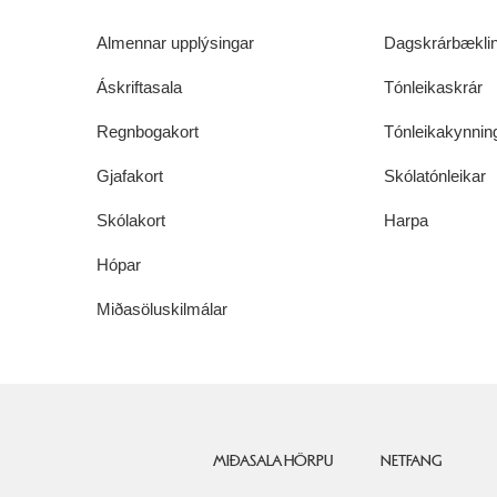
Almennar upplýsingar
Dagskrárbæklin
Áskriftasala
Tónleikaskrár
Regnbogakort
Tónleikakynnin
Gjafakort
Skólatónleikar
Skólakort
Harpa
Hópar
Miðasöluskilmálar
MIÐASALA HÖRPU
NETFANG