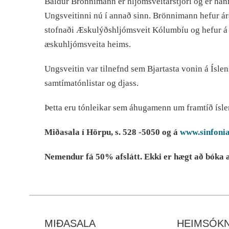
Baldur Brönnimann er hljómsveitarstjóri og er ha
Ungsveitinni nú í annað sinn. Brönnimann hefur ár
stofnaði Æskulýðshljómsveit Kólumbíu og hefur á 
æskuhljómsveita heims.
Ungsveitin var tilnefnd sem Bjartasta vonin á Íslen
samtímatónlistar og djass.
Þetta eru tónleikar sem áhugamenn um framtíð íslens
Miðasala í Hörpu, s. 528 -5050 og á
www.sinfonia
Nemendur fá 50% afslátt. Ekki er hægt að bóka af
MIÐASALA
HEIMSÓKN