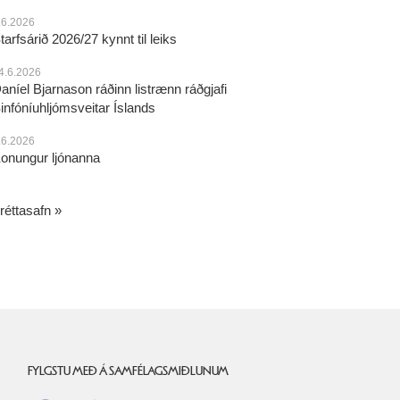
.6.2026
tarfsárið 2026/27 kynnt til leiks
4.6.2026
aníel Bjarnason ráðinn listrænn ráðgjafi
infóníuhljómsveitar Íslands
.6.2026
onungur ljónanna
réttasafn
FYLGSTU MEÐ Á SAMFÉLAGSMIÐLUNUM