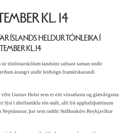
TEMBER KL. 14
R ÍSLANDS HELDUR TÓNLEIKA Í
EMBER KL.14
úr tónlistarskólum landsins safnast saman undir
erðum árangri undir leiðsögn framúrskarandi
eftir Gustav Holst sem er eitt vinsælasta og glæsilegasta
r lýst í áhrifamiklu tón máli, allt frá upphafsþættinum
a Neptúnusar, þar sem raddir Stúlknakórs Reykjavíkur