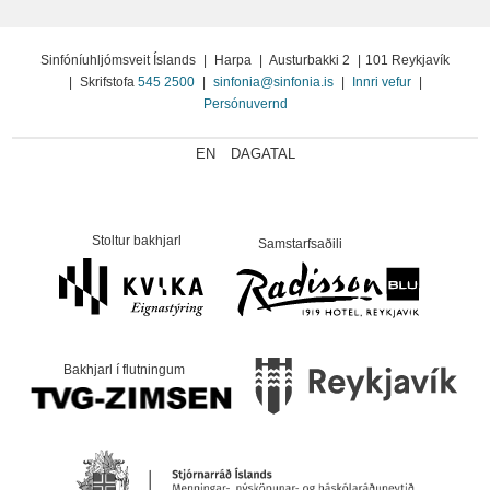
Sinfóníuhljómsveit Íslands
|
Harpa
|
Austurbakki 2
|
101 Reykjavík
|
Skrifstofa
545 2500
|
sinfonia@sinfonia.is
|
Innri vefur
|
Persónuvernd
EN
DAGATAL
Stoltur bakhjarl
Samstarfsaðili
Bakhjarl í flutningum