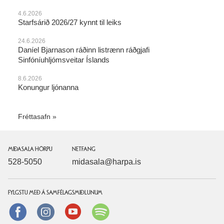
4.6.2026
Starfsárið 2026/27 kynnt til leiks
24.6.2026
Daníel Bjarnason ráðinn listrænn ráðgjafi
Sinfóníuhljómsveitar Íslands
8.6.2026
Konungur ljónanna
Fréttasafn
MIÐASALA HÖRPU
NETFANG
528-5050
midasala@harpa.is
FYLGSTU MEÐ Á SAMFÉLAGSMIÐLUNUM
Facebook
instagram
Youtube
Spotify