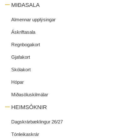
MIÐASALA
Almennar upplýsingar
Áskriftasala
Regnbogakort
Gjafakort
Skólakort
Hópar
Miðasöluskilmálar
HEIMSÓKNIR
Dagskrárbæklingur 26/27
Tónleikaskrár