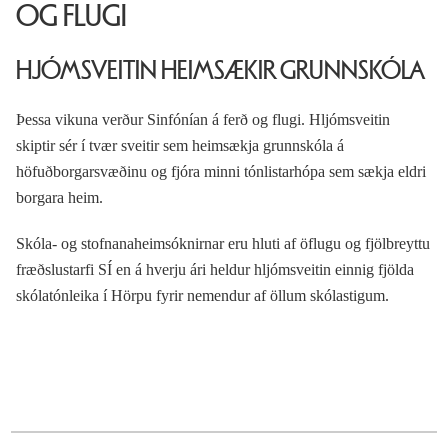
OG FLUGI
HJÓMSVEITIN HEIMSÆKIR GRUNNSKÓLA
Þessa vikuna verður Sinfónían á ferð og flugi. Hljómsveitin
skiptir sér í tvær sveitir sem heimsækja grunnskóla á
höfuðborgarsvæðinu og fjóra minni tónlistarhópa sem sækja eldri
borgara heim.
Skóla- og stofnanaheimsóknirnar eru hluti af öflugu og fjölbreyttu
fræðslustarfi SÍ en á hverju ári heldur hljómsveitin einnig fjölda
skólatónleika í Hörpu fyrir nemendur af öllum skólastigum.