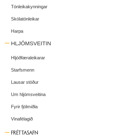
Tónleikakynningar
Skólatónleikar
Harpa
HLJÓMSVEITIN
Hljóðfæraleikarar
Starfsmenn
Lausar stöður
Um hljómsveitina
Fyrir fjölmiðla
Vinafélagið
FRÉTTASAFN