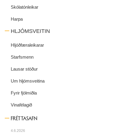
Skólatónleikar
Harpa
HLJÓMSVEITIN
Hljóðfæraleikarar
Starfsmenn
Lausar stöður
Um hljómsveitina
Fyrir fjölmiðla
Vinafélagið
FRÉTTASAFN
4.6.2026