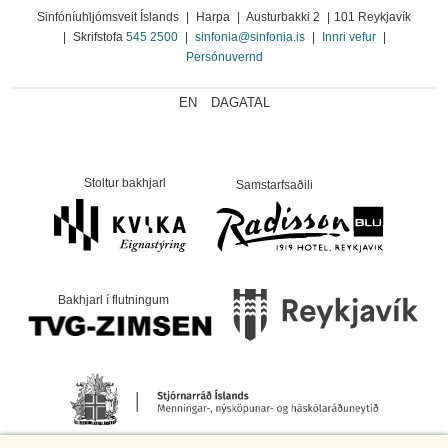
Sinfóníuhljómsveit Íslands
|
Harpa
|
Austurbakki 2
|
101 Reykjavík
|
Skrifstofa
545 2500
|
sinfonia@sinfonia.is
|
Innri vefur
|
Persónuvernd
EN
DAGATAL
Stoltur bakhjarl
Samstarfsaðili
Bakhjarl í flutningum