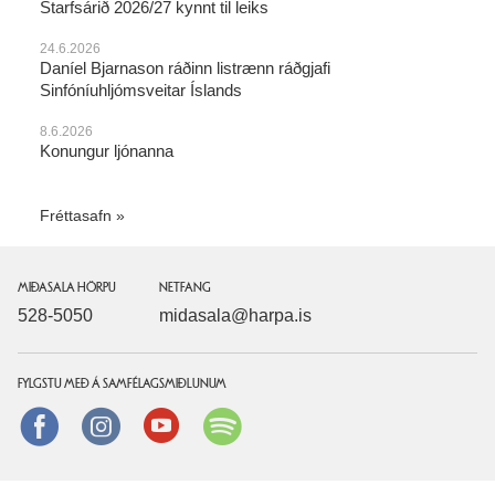
Starfsárið 2026/27 kynnt til leiks
24.6.2026
Daníel Bjarnason ráðinn listrænn ráðgjafi
Sinfóníuhljómsveitar Íslands
8.6.2026
Konungur ljónanna
Fréttasafn
MIÐASALA HÖRPU
NETFANG
528-5050
midasala@harpa.is
FYLGSTU MEÐ Á SAMFÉLAGSMIÐLUNUM
Facebook
instagram
Youtube
Spotify