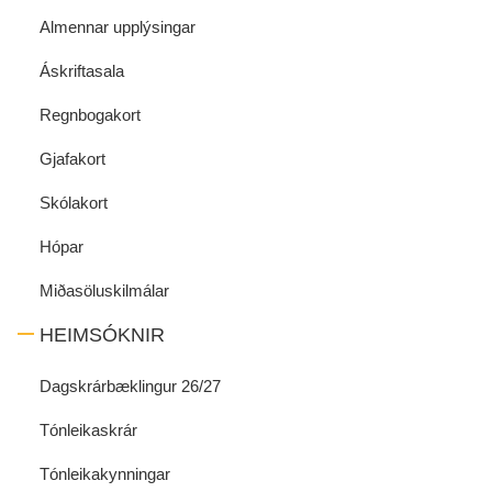
Almennar upplýsingar
Áskriftasala
Regnbogakort
Gjafakort
Skólakort
Hópar
Miðasöluskilmálar
HEIMSÓKNIR
Dagskrárbæklingur 26/27
Tónleikaskrár
Tónleikakynningar