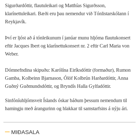
Sigurðardóttir, flautuleikari og Matthías Sigurðsson,
klarínettuleikari. Bæði eru þau nemendur við Tónlistarskólann í
Reykjavík.
Því er ljóst að á tónleikunum í janúar munu hljóma flautukonsert
eftir Jacques Ibert og klarínettukonsert nr. 2 eftir Carl Maria von
Weber.
Dómnefndina skipuðu: Karólína Eiríksdóttir (formaður), Rumon
Gamba, Kolbeinn Bjarnason, Ólöf Kolbrún Harðardóttir, Anna
Guðný Guðmundsdóttir, og Bryndís Halla Gylfadóttir.
Sinfóníuhljómsveit Íslands óskar báðum þessum nemendum til
hamingju með árangurinn og hlakkar til samstarfsins á nýju ári.
MIÐASALA