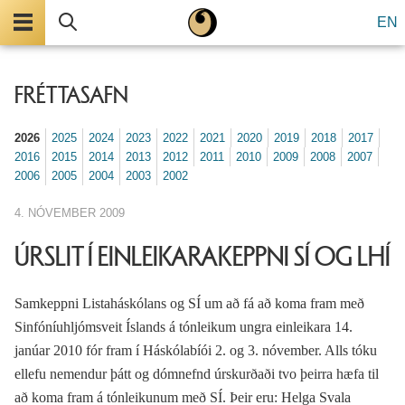
Valmynd
Leita
EN
FRÉTTASAFN
2026
2025
2024
2023
2022
2021
2020
2019
2018
2017
2016
2015
2014
2013
2012
2011
2010
2009
2008
2007
2006
2005
2004
2003
2002
4. NÓVEMBER 2009
ÚRSLIT Í EINLEIKARAKEPPNI SÍ OG LHÍ
Samkeppni Listaháskólans og SÍ um að fá að koma fram með
Sinfóníuhljómsveit Íslands á tónleikum ungra einleikara 14.
janúar 2010 fór fram í Háskólabíói 2. og 3. nóvember. Alls tóku
ellefu nemendur þátt og dómnefnd úrskurðaði tvo þeirra hæfa til
að koma fram á tónleikunum með SÍ. Þeir eru: Helga Svala