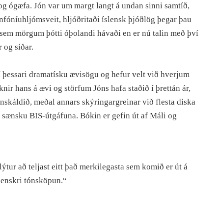
og ógæfa. Jón var um margt langt á undan sinni samtíð,
sinfóníuhljómsveit, hljóðritaði íslensk þjóðlög þegar þau
 sem mörgum þótti óþolandi hávaði en er nú talin með því
r og síðar.
 í þessari dramatísku ævisögu og hefur velt við hverjum
knir hans á ævi og störfum Jóns hafa staðið í þrettán ár,
ónskáldið, meðal annars skýringargreinar við flesta diska
r sænsku BIS-útgáfuna. Bókin er gefin út af Máli og
ýtur að teljast eitt það merkilegasta sem komið er út á
slenskri tónsköpun.“