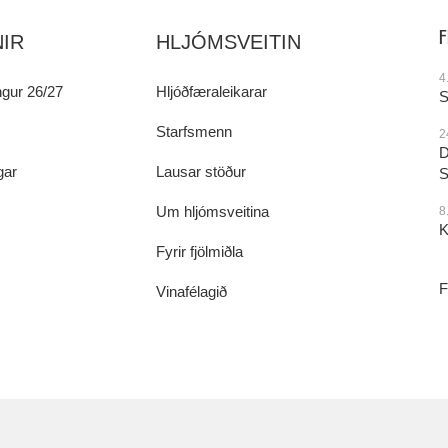
IR
HLJÓMSVEITIN
4
gur 26/27
Hljóðfæraleikarar
S
Starfsmenn
2
D
gar
Lausar stöður
S
Um hljómsveitina
8
K
Fyrir fjölmiðla
F
Vinafélagið