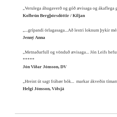
„Verulega áhugaverð og góð ævisaga og ákaflega 
Kolbrún Bergþórsdóttir / Kiljan
„...grípandi örlagasaga...Að lestri loknum þykir 
Jenný Anna
„Metnaðarfull og vönduð ævisaga... Jón Leifs hefu
*****
Jón Viðar Jónsson, DV
„Hreint út sagt frábær bók... markar ákveðin tímamó
Helgi Jónsson, Víðsjá