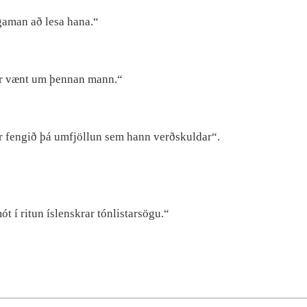
gaman að lesa hana.“
mér vænt um þennan mann.“
r fengið þá umfjöllun sem hann verðskuldar“.
t í ritun íslenskrar tónlistarsögu.“