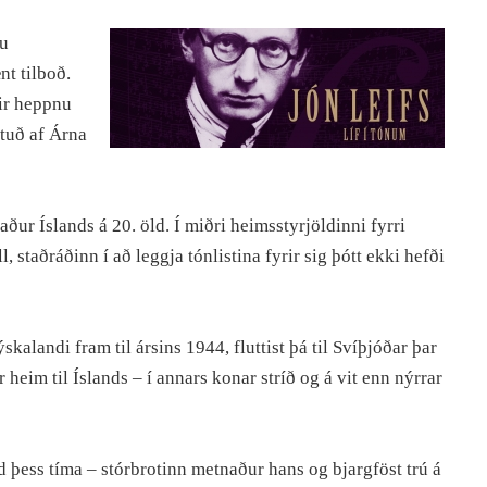
ðu
nt tilboð.
eir heppnu
tuð af Árna
ður Íslands á 20. öld. Í miðri heimsstyrjöldinni fyrri
, staðráðinn í að leggja tónlistina fyrir sig þótt ekki hefði
alandi fram til ársins 1944, fluttist þá til Svíþjóðar þar
heim til Íslands – í annars konar stríð og á vit enn nýrrar
d þess tíma – stórbrotinn metnaður hans og bjargföst trú á