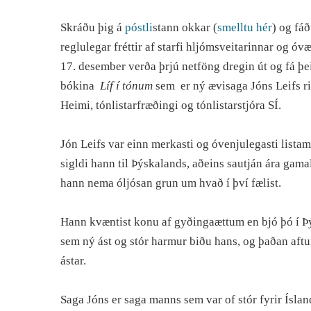
Skráðu þig á
póstli
stann okkar (
smelltu hér
) og fá
reglulegar fréttir af starfi hljómsveitarinnar og óvæ
17. desember verða þrjú netföng dregin út og fá þ
bókina
Líf í tónum
sem er ný ævisaga Jóns Leifs ri
Heimi, tónlistarfræðingi og tónlistarstjóra SÍ.
Jón Leifs var einn merkasti og óvenjulegasti listama
sigldi hann til Þýskalands, aðeins sautján ára gamall
hann nema óljósan grun um hvað í því fælist.
Hann kvæntist konu af gyðingaættum en bjó þó í Þýsk
sem ný ást og stór harmur biðu hans, og þaðan aftur 
ástar.
Saga Jóns er saga manns sem var of stór fyrir Íslan