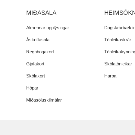
MIÐASALA
HEIMSÓKN
Almennar upplýsingar
Dagskrárbæklin
Áskriftasala
Tónleikaskrár
Regnbogakort
Tónleikakynnin
Gjafakort
Skólatónleikar
Skólakort
Harpa
Hópar
Miðasöluskilmálar