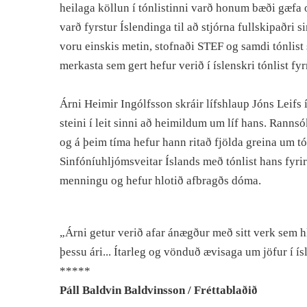
heilaga köllun í tónlistinni varð honum bæði gæfa 
varð fyrstur Íslendinga til að stjórna fullskipaðri 
voru einskis metin, stofnaði STEF og samdi tónlist
merkasta sem gert hefur verið í íslenskri tónlist fyr
Árni Heimir Ingólfsson skráir lífshlaup Jóns Leifs
steini í leit sinni að heimildum um líf hans. Rannsó
og á þeim tíma hefur hann ritað fjölda greina um t
Sinfóníuhljómsveitar Íslands með tónlist hans fyri
menningu og hefur hlotið afbragðs dóma.
„Árni getur verið afar ánægður með sitt verk sem hl
þessu ári... Ítarleg og vönduð ævisaga um jöfur í í
*****
Páll Baldvin Baldvinsson / Fréttablaðið