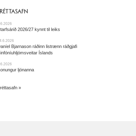
FRÉTTASAFN
.6.2026
tarfsárið 2026/27 kynnt til leiks
4.6.2026
aníel Bjarnason ráðinn listrænn ráðgjafi
infóníuhljómsveitar Íslands
.6.2026
onungur ljónanna
réttasafn