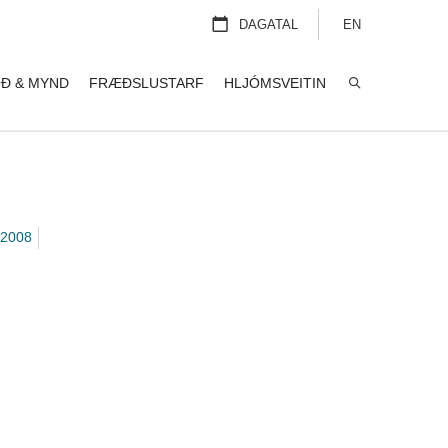
DAGATAL
EN
Ð & MYND
FRÆÐSLUSTARF
HLJÓMSVEITIN
LEITA
2008