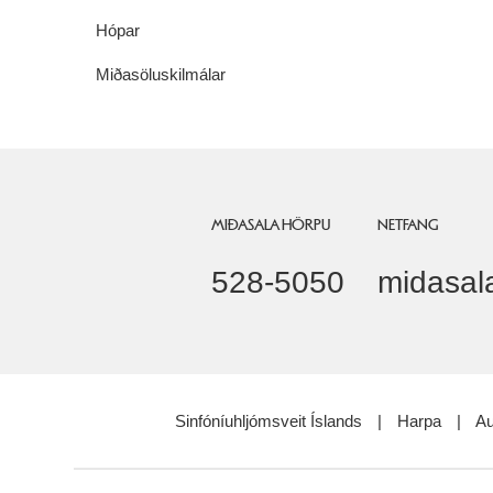
Hópar
Miðasöluskilmálar
MIÐASALA HÖRPU
NETFANG
528-5050
midasal
Sinfóníuhljómsveit Íslands
|
Harpa
|
Au