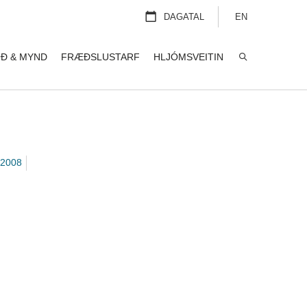
DAGATAL
EN
Ð & MYND
FRÆÐSLUSTARF
HLJÓMSVEITIN
LEITA
2008