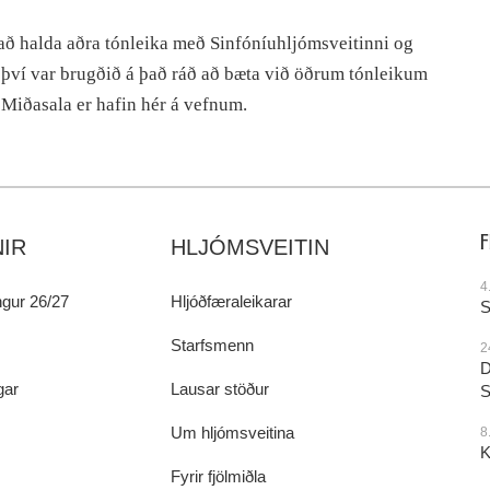
að halda aðra tónleika með Sinfóníuhljómsveitinni og
g því var brugðið á það ráð að bæta við öðrum tónleikum
 Miðasala er hafin hér á vefnum.
IR
HLJÓMSVEITIN
4
gur 26/27
Hljóðfæraleikarar
S
Starfsmenn
2
D
gar
Lausar stöður
S
Um hljómsveitina
8
K
Fyrir fjölmiðla