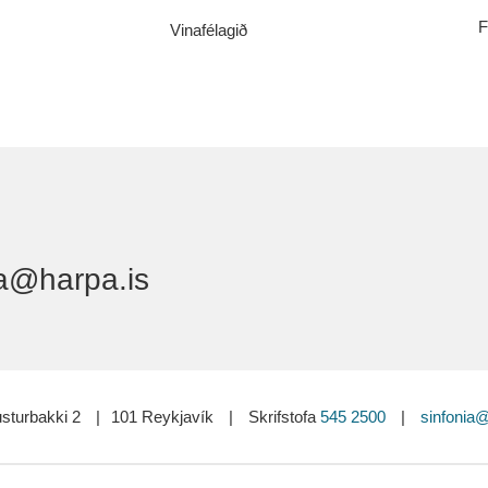
F
Vinafélagið
a@harpa.is
sturbakki 2
|
101 Reykjavík
|
Skrifstofa
545 2500
|
sinfonia@