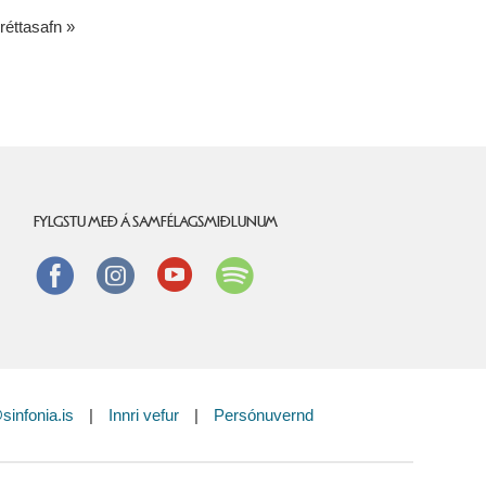
réttasafn
FYLGSTU MEÐ Á SAMFÉLAGSMIÐLUNUM
Facebook
instagram
Youtube
Spotify
sinfonia.is
|
Innri vefur
|
Persónuvernd