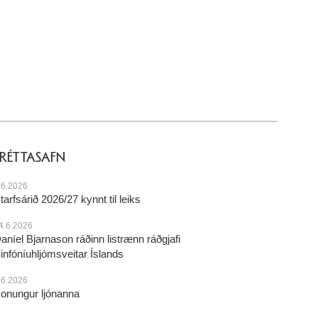
FRÉTTASAFN
.6.2026
tarfsárið 2026/27 kynnt til leiks
4.6.2026
aníel Bjarnason ráðinn listrænn ráðgjafi
infóníuhljómsveitar Íslands
.6.2026
onungur ljónanna