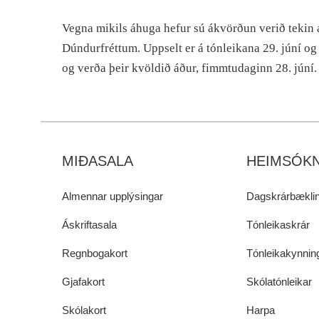
Vegna mikils áhuga hefur sú ákvörðun verið tekin 
Dúndurfréttum. Uppselt er á tónleikana 29. júní o
og verða þeir kvöldið áður, fimmtudaginn 28. júní.
MIÐASALA
HEIMSÓKN
Almennar upplýsingar
Dagskrárbæklin
Áskriftasala
Tónleikaskrár
Regnbogakort
Tónleikakynnin
Gjafakort
Skólatónleikar
Skólakort
Harpa