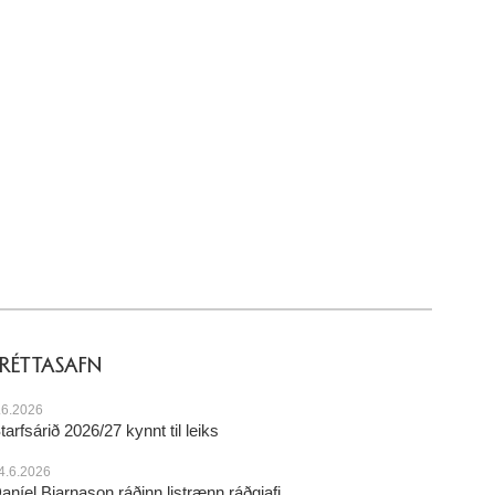
FRÉTTASAFN
.6.2026
tarfsárið 2026/27 kynnt til leiks
4.6.2026
aníel Bjarnason ráðinn listrænn ráðgjafi