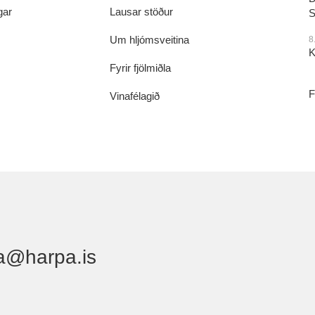
gar
Lausar stöður
S
Um hljómsveitina
8
K
Fyrir fjölmiðla
F
Vinafélagið
a@harpa.is