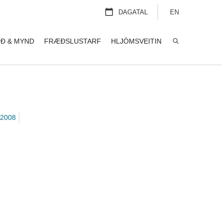
DAGATAL
EN
Ð & MYND
FRÆÐSLUSTARF
HLJÓMSVEITIN
LEITA
2008