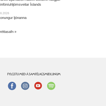
infóníuhljómsveitar Íslands
.6.2026
onungur ljónanna
réttasafn
FYLGSTU MEÐ Á SAMFÉLAGSMIÐLUNUM
Facebook
instagram
Youtube
Spotify