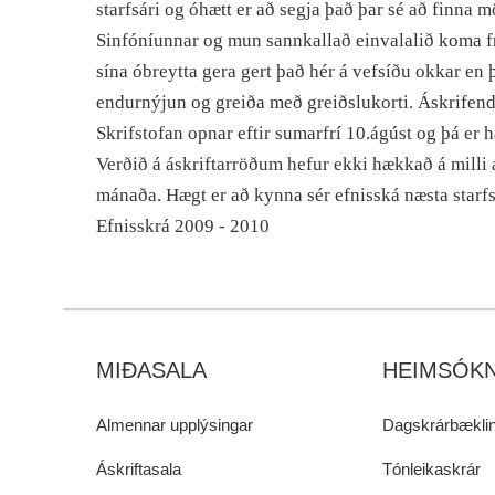
starfsári og óhætt er að segja það þar sé að finna m
Sinfóníunnar og mun sannkallað einvalalið koma fr
sína óbreytta gera gert það hér á vefsíðu okkar en 
endurnýjun og greiða með greiðslukorti. Áskrifendu
Skrifstofan opnar eftir sumarfrí 10.ágúst og þá er
Verðið á áskriftarröðum hefur ekki hækkað á milli á
mánaða. Hægt er að kynna sér efnisská næsta starfs
Efnisskrá 2009 - 2010
MIÐASALA
HEIMSÓKN
Almennar upplýsingar
Dagskrárbæklin
Áskriftasala
Tónleikaskrár