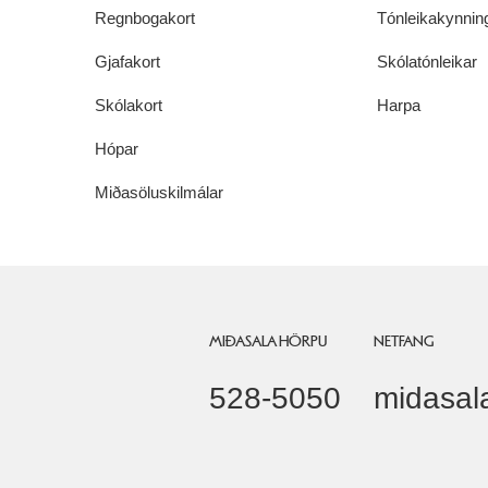
Regnbogakort
Tónleikakynnin
Gjafakort
Skólatónleikar
Skólakort
Harpa
Hópar
Miðasöluskilmálar
MIÐASALA HÖRPU
NETFANG
528-5050
midasal