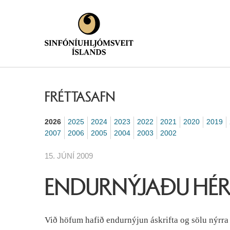
FRÉTTASAFN
2026
2025
2024
2023
2022
2021
2020
2019
2007
2006
2005
2004
2003
2002
15. JÚNÍ 2009
ENDURNÝJAÐU HÉR
Við höfum hafið endurnýjun áskrifta og sölu nýrra 