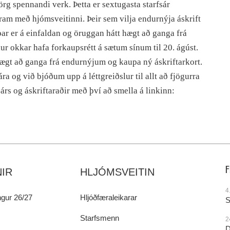
örg spennandi verk. Þetta er sextugasta starfsár
am með hjómsveitinni. Þeir sem vilja endurnýja áskrift
þar er á einfaldan og öruggan hátt hægt að ganga frá
r okkar hafa forkaupsrétt á sætum sínum til 20. ágúst.
 hægt að ganga frá endurnýjum og kaupa ný áskriftarkort.
ra og við bjóðum upp á léttgreiðslur til allt að fjögurra
árs og áskriftaraðir með því að smella á linkinn:
IR
HLJÓMSVEITIN
4
gur 26/27
Hljóðfæraleikarar
S
Starfsmenn
2
D