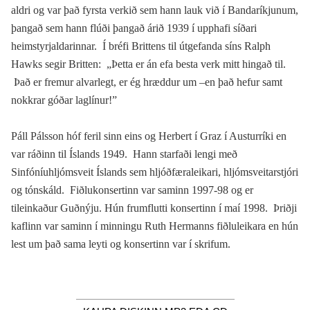
aldri og var það fyrsta verkið sem hann lauk við í Bandaríkjunum,
þangað sem hann flúði þangað árið 1939 í upphafi síðari
heimstyrjaldarinnar. Í bréfi Brittens til útgefanda síns Ralph
Hawks segir Britten: „Þetta er án efa besta verk mitt hingað til.
Það er fremur alvarlegt, er ég hræddur um –en það hefur samt
nokkrar góðar laglínur!”
Páll Pálsson hóf feril sinn eins og Herbert í Graz í Austurríki en
var ráðinn til Íslands 1949. Hann starfaði lengi með
Sinfóníuhljómsveit Íslands sem hljóðfæraleikari, hljómsveitarstjóri
og tónskáld. Fiðlukonsertinn var saminn 1997-98 og er
tileinkaður Guðnýju. Hún frumflutti konsertinn í maí 1998. Þriðji
kaflinn var saminn í minningu Ruth Hermanns fiðluleikara en hún
lest um það sama leyti og konsertinn var í skrifum.