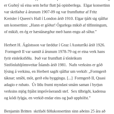
er Guðný sú eina sem hefur flutt þá opinberlega. Elgar konsertinn
var skrifaður á árunum 1907-09 og var frumfluttur af Fritz
Kreisler í Queen's Hall í London árið 1910. Elgar tjáði sig sjálfur
um konsertinn: „Hann er góður! Ógurlega mikið af tilfinningum,
of mikið, en ég er hæstánægður með hann engu að síður.”
Herbert H. Ágústsson var fæddur í Graz í Austurríki árið 1926.
Formgerð II var samið á árunum 1978-79 og er eina verk hans
fyrir einleiksfiðlu. Það var frumflutt á tónleikum
Sinfóníuhljómsveitar Íslands árið 1981. Nafn verksins er góð
lýsing á verkinu, en Herbert sagði sjálfur um verkið: „Formgerð
táknar; smíði, mót, gerð eða byggingu. [...] Formgerð II, Quasi
adagio e rubato. Úr litlu frumi myndast smám saman í byrjun
verksins mjög frjálst impróvíserandi stef. Sex tilbrigði, kadensa
og kódi fylgja, en verkið endar eins og það upphófst.”
Benjamin Britten skrifaði fiðlukonsertinn sinn aðeins 25 ára að