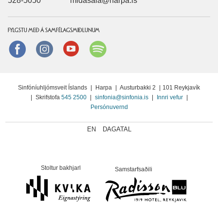
528-5050
midasala@harpa.is
FYLGSTU MEÐ Á SAMFÉLAGSMIÐLUNUM
Facebook
instagram
Youtube
Spotify
Sinfóníuhljómsveit Íslands
|
Harpa
|
Austurbakki 2
|
101 Reykjavík
|
Skrifstofa
545 2500
|
sinfonia@sinfonia.is
|
Innri vefur
|
Persónuvernd
EN
DAGATAL
Stoltur bakhjarl
Samstarfsaðili