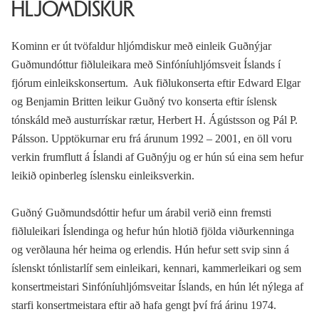
HLJÓMDISKUR
Kominn er út tvöfaldur hljómdiskur með einleik Guðnýjar
Guðmundóttur fiðluleikara með Sinfóníuhljómsveit Íslands í
fjórum einleikskonsertum. Auk fiðlukonserta eftir Edward Elgar
og Benjamin Britten leikur Guðný tvo konserta eftir íslensk
tónskáld með austurrískar rætur, Herbert H. Ágústsson og Pál P.
Pálsson. Upptökurnar eru frá árunum 1992 – 2001, en öll voru
verkin frumflutt á Íslandi af Guðnýju og er hún sú eina sem hefur
leikið opinberleg íslensku einleiksverkin.
Guðný Guðmundsdóttir hefur um árabil verið einn fremsti
fiðluleikari Íslendinga og hefur hún hlotið fjölda viðurkenninga
og verðlauna hér heima og erlendis. Hún hefur sett svip sinn á
íslenskt tónlistarlíf sem einleikari, kennari, kammerleikari og sem
konsertmeistari Sinfóníuhljómsveitar Íslands, en hún lét nýlega af
starfi konsertmeistara eftir að hafa gengt því frá árinu 1974.