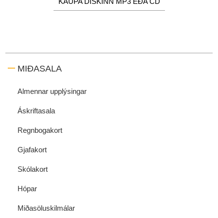
KAUPA DISKINN MP3 EÐA CD
MIÐASALA
Almennar upplýsingar
Áskriftasala
Regnbogakort
Gjafakort
Skólakort
Hópar
Miðasöluskilmálar