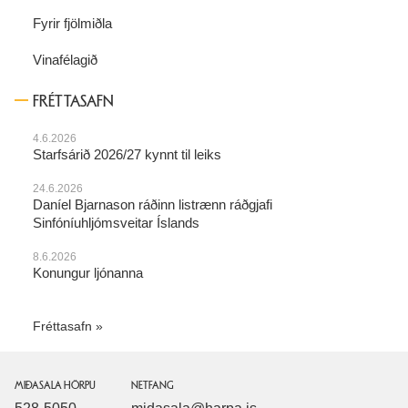
Fyrir fjölmiðla
Vinafélagið
FRÉTTASAFN
4.6.2026
Starfsárið 2026/27 kynnt til leiks
24.6.2026
Daníel Bjarnason ráðinn listrænn ráðgjafi
Sinfóníuhljómsveitar Íslands
8.6.2026
Konungur ljónanna
Fréttasafn
MIÐASALA HÖRPU
NETFANG