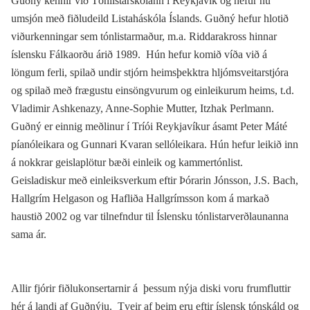
Guðný kennir við Tónlistarskólann í Reykjavík og hefur nú
umsjón með fiðludeild Listaháskóla Íslands. Guðný hefur hlotið
viðurkenningar sem tónlistarmaður, m.a. Riddarakross hinnar
íslensku Fálkaorðu árið 1989. Hún hefur komið víða við á
löngum ferli, spilað undir stjórn heimsþekktra hljómsveitarstjóra
og spilað með frægustu einsöngvurum og einleikurum heims, t.d.
Vladimir Ashkenazy, Anne-Sophie Mutter, Itzhak Perlmann.
Guðný er einnig meðlinur í Tríói Reykjavíkur ásamt Peter Máté
píanóleikara og Gunnari Kvaran sellóleikara. Hún hefur leikið inn
á nokkrar geislaplötur bæði einleik og kammertónlist.
Geisladiskur með einleiksverkum eftir Þórarin Jónsson, J.S. Bach,
Hallgrím Helgason og Hafliða Hallgrímsson kom á markað
haustið 2002 og var tilnefndur til Íslensku tónlistarverðlaunanna
sama ár.
Allir fjórir fiðlukonsertarnir á þessum nýja diski voru frumfluttir
hér á landi af Guðnýju. Tveir af þeim eru eftir íslensk tónskáld og