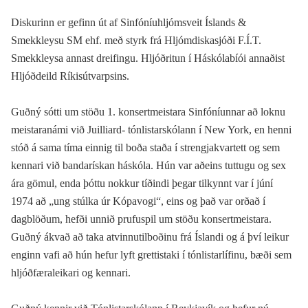
Diskurinn er gefinn út af Sinfóníuhljómsveit Íslands &
Smekkleysu SM ehf. með styrk frá Hljómdiskasjóði F.Í.T.
Smekkleysa annast dreifingu. Hljóðritun í Háskólabíói annaðist
Hljóðdeild Ríkisútvarpsins.
Guðný sótti um stöðu 1. konsertmeistara Sinfóníunnar að loknu
meistaranámi við Juilliard- tónlistarskólann í New York, en henni
stóð á sama tíma einnig til boða staða í strengjakvartett og sem
kennari við bandarískan háskóla. Hún var aðeins tuttugu og sex
ára gömul, enda þóttu nokkur tíðindi þegar tilkynnt var í júní
1974 að „ung stúlka úr Kópavogi“, eins og það var orðað í
dagblöðum, hefði unnið prufuspil um stöðu konsertmeistara.
Guðný ákvað að taka atvinnutilboðinu frá Íslandi og á því leikur
enginn vafi að hún hefur lyft grettistaki í tónlistarlífinu, bæði sem
hljóðfæraleikari og kennari.