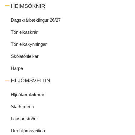
HEIMSÓKNIR
Dagskrárbæklingur 26/27
Tónleikaskrár
Tónleikakynningar
Skólatónleikar
Harpa
HLJÓMSVEITIN
Hljóðfæraleikarar
Starfsmenn
Lausar stöður
Um hljómsveitina