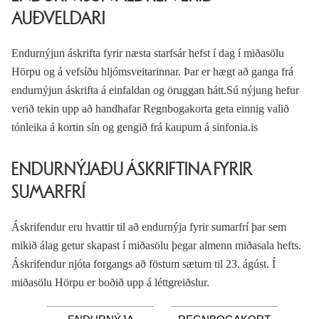
AUÐVELDARI
Endurnýjun áskrifta fyrir næsta starfsár hefst í dag í miðasölu
Hörpu og á vefsíðu hljómsveitarinnar. Þar er hægt að ganga frá
endurnýjun áskrifta á einfaldan og öruggan hátt.Sú nýjung hefur
verið tekin upp að handhafar Regnbogakorta geta einnig valið
tónleika á kortin sín og gengið frá kaupum á sinfonia.is
ENDURNÝJAÐU ÁSKRIFTINA FYRIR
SUMARFRÍ
Áskrifendur eru hvattir til að endurnýja fyrir sumarfrí þar sem
mikið álag getur skapast í miðasölu þegar almenn miðasala hefts.
Áskrifendur njóta forgangs að föstum sætum til 23. ágúst. Í
miðasölu Hörpu er boðið upp á léttgreiðslur.