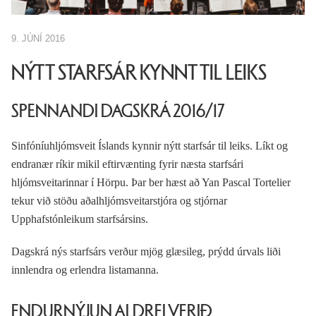
9. JÚNÍ 2016
NÝTT STARFSÁR KYNNT TIL LEIKS
SPENNANDI DAGSKRÁ 2016/17
Sinfóníuhljómsveit Íslands kynnir nýtt starfsár til leiks. Líkt og
endranær ríkir mikil eftirvænting fyrir næsta starfsári
hljómsveitarinnar í Hörpu. Þar ber hæst að Yan Pascal Tortelier
tekur við stöðu aðalhljómsveitarstjóra og stjórnar
Upphafstónleikum starfsársins.
Dagskrá nýs starfsárs verður mjög glæsileg, prýdd úrvals liði
innlendra og erlendra listamanna.
ENDURNÝJUN ALDREI VERIÐ