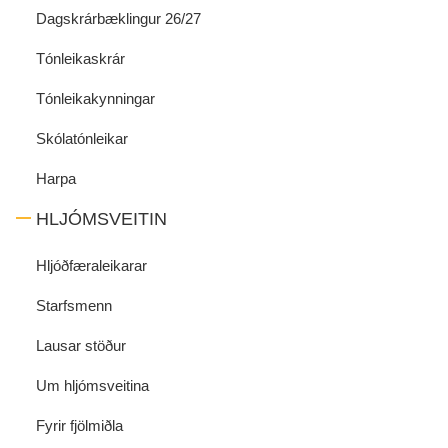
Dagskrárbæklingur 26/27
Tónleikaskrár
Tónleikakynningar
Skólatónleikar
Harpa
HLJÓMSVEITIN
Hljóðfæraleikarar
Starfsmenn
Lausar stöður
Um hljómsveitina
Fyrir fjölmiðla