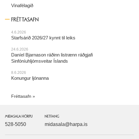
Vinafélagið
FRÉTTASAFN
4.6.2026
Starfsárið 2026/27 kynnt til leiks
24.6.2026
Daníel Bjarnason ráðinn listrænn ráðgjafi
Sinfóníuhljómsveitar Íslands
8.6.2026
Konungur ljónanna
Fréttasafn
MIÐASALA HÖRPU
NETFANG
528-5050
midasala@harpa.is