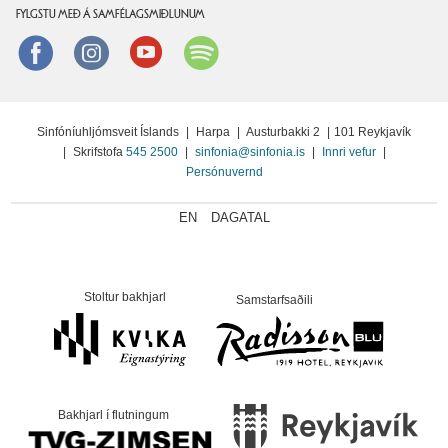
FYLGSTU MEÐ Á SAMFÉLAGSMIÐLUNUM
Facebook
instagram
Youtube
Spotify
Sinfóníuhljómsveit Íslands
|
Harpa
|
Austurbakki 2
|
101 Reykjavík
|
Skrifstofa
545 2500
|
sinfonia@sinfonia.is
|
Innri vefur
|
Persónuvernd
EN
DAGATAL
Stoltur bakhjarl
Samstarfsaðili
Bakhjarl í flutningum