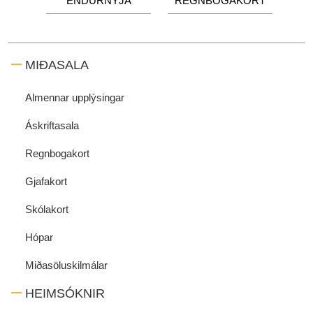
ENDURNÝJA
REGNBOGAKORT
MIÐASALA
Almennar upplýsingar
Áskriftasala
Regnbogakort
Gjafakort
Skólakort
Hópar
Miðasöluskilmálar
HEIMSÓKNIR