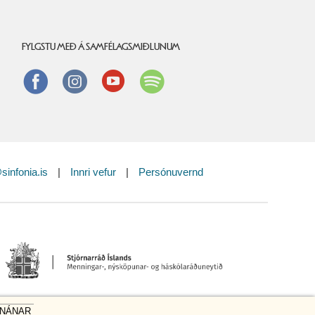
FYLGSTU MEÐ Á SAMFÉLAGSMIÐLUNUM
Facebook
instagram
Youtube
Spotify
sinfonia.is
|
Innri vefur
|
Persónuvernd
 NÁNAR