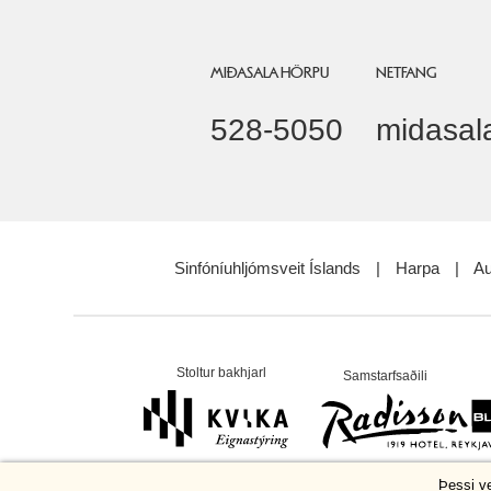
MIÐASALA HÖRPU
NETFANG
528-5050
midasal
Sinfóníuhljómsveit Íslands
|
Harpa
|
Au
Stoltur bakhjarl
Samstarfsaðili
Þessi v