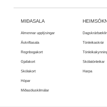
MIÐASALA
HEIMSÓKN
Almennar upplýsingar
Dagskrárbæklin
Áskriftasala
Tónleikaskrár
Regnbogakort
Tónleikakynnin
Gjafakort
Skólatónleikar
Skólakort
Harpa
Hópar
Miðasöluskilmálar