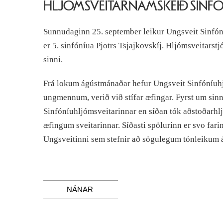
HLJÓMSVEITARNÁMSKEIÐ SINFÓNÍ
Sunnudaginn 25. september leikur Ungsveit Sinfóní
er 5. sinfóníua Pjotrs Tsjajkovskíj. Hljómsveitarst
sinni.
Frá lokum ágústmánaðar hefur Ungsveit Sinfóníuhj
ungmennum, verið við stífar æfingar. Fyrst um sinn
Sinfóníuhljómsveitarinnar en síðan tók aðstoðarhl
æfingum sveitarinnar. Síðasti spölurinn er svo fari
Ungsveitinni sem stefnir að sögulegum tónleikum 
NÁNAR