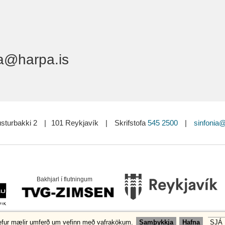
a@harpa.is
sturbakki 2
|
101 Reykjavík
|
Skrifstofa
545 2500
|
sinfonia@
Bakhjarl í flutningum
efur mælir umferð um vefinn með vafrakökum.
Samþykkja
Hafna
SJÁ