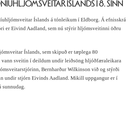
UHLJÓMSVEITAR ÍSLANDS Í 8. SINN
uhljómsveitar Íslands á tónleikum í Eldborg. Á efnisskrá
jóri er Eivind Aadland, sem nú stýrir hljómsveitinni öðru
ómsveitar Íslands, sem skipuð er tæplega 80
 vann sveitin í deildum undir leiðsöng hljóðfæraleikara
jómsveitarstjórinn, Bernharður Wilkinson við og stýrði
nn undir stjórn Eivinds Aadland. Mikill uppgangur er í
á sunnudag.