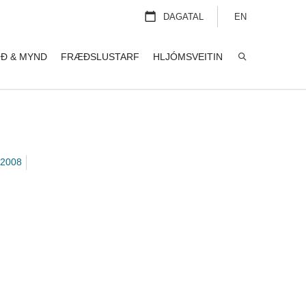
DAGATAL
EN
Ð & MYND
FRÆÐSLUSTARF
HLJÓMSVEITIN
LEITA
2008