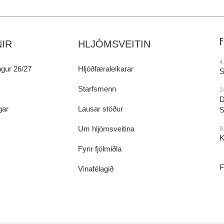
IR
HLJÓMSVEITIN
4
gur 26/27
Hljóðfæraleikarar
S
Starfsmenn
2
D
gar
Lausar stöður
S
Um hljómsveitina
8
K
Fyrir fjölmiðla
F
Vinafélagið