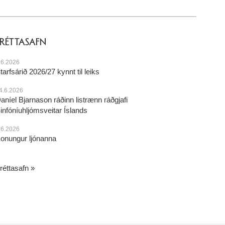
FRÉTTASAFN
.6.2026
tarfsárið 2026/27 kynnt til leiks
4.6.2026
aníel Bjarnason ráðinn listrænn ráðgjafi
infóníuhljómsveitar Íslands
.6.2026
onungur ljónanna
réttasafn